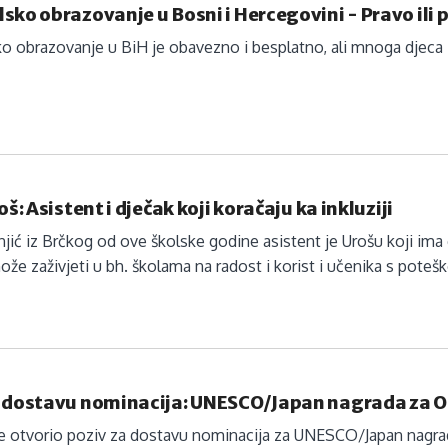
sko obrazovanje u Bosni i Hercegovini - Pravo ili p
o obrazovanje u BiH je obavezno i besplatno, ali mnoga djeca iz
oš: Asistent i dječak koji koračaju ka inkluziji
jić iz Brčkog od ove školske godine asistent je Urošu koji ima c
može zaživjeti u bh. školama na radost i korist i učenika s poteš
a dostavu nominacija: UNESCO/Japan nagrada za Ob
otvorio poziv za dostavu nominacija za UNESCO/Japan nagradu