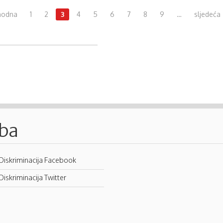
thodna
1
2
3
4
5
6
7
8
9
…
sljedeća 
.ba
Diskriminacija Facebook
Diskriminacija Twitter