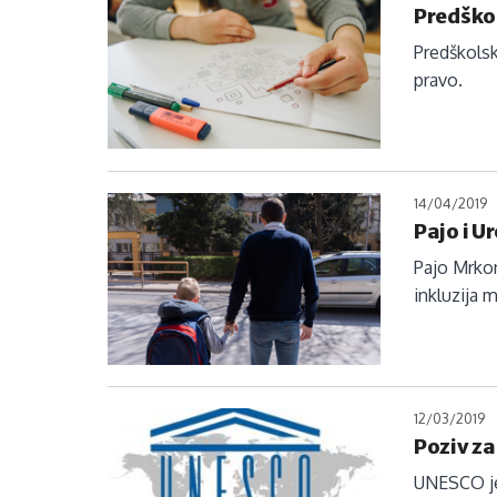
Predškol
Predškolsk
pravo.
14/04/2019
Pajo i Ur
Pajo Mrkon
inkluzija 
12/03/2019
Poziv z
UNESCO je 