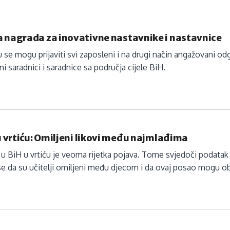
a nagrada za inovativne nastavnike i nastavnice
 se mogu prijaviti svi zaposleni i na drugi način angažovani odgaj
ni saradnici i saradnice sa područja cijele BiH.
 u vrtiću: Omiljeni likovi među najmlađima
lj u BiH u vrtiću je veoma rijetka pojava. Tome svjedoči podatak 
e da su učitelji omiljeni među djecom i da ovaj posao mogu oba