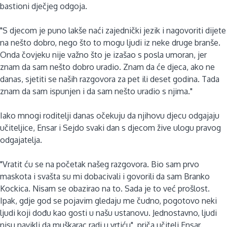
bastioni dječjeg odgoja.
"S djecom je puno lakše naći zajednički jezik i nagovoriti dijete
na nešto dobro, nego što to mogu ljudi iz neke druge branše.
Onda čovjeku nije važno što je izašao s posla umoran, jer
znam da sam nešto dobro uradio. Znam da će djeca, ako ne
danas, sjetiti se naših razgovora za pet ili deset godina. Tada
znam da sam ispunjen i da sam nešto uradio s njima."
Iako mnogi roditelji danas očekuju da njihovu djecu odgajaju
učiteljice, Ensar i Sejdo svaki dan s djecom žive ulogu pravog
odgajatelja.
"Vratit ću se na početak našeg razgovora. Bio sam prvo
maskota i svašta su mi dobacivali i govorili da sam Branko
Kockica. Nisam se obazirao na to. Sada je to već prošlost.
Ipak, gdje god se pojavim gledaju me čudno, pogotovo neki
ljudi koji dođu kao gosti u našu ustanovu. Jednostavno, ljudi
nisu navikli da muškarac radi u vrtiću", priča učitelj Ensar.