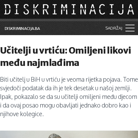
Skip to main content
SADRŽAJ
DISKRIMINACIJA.BA
Šta je diskriminacija?
Učitelji u vrtiću: Omiljeni likovi
Vijesti i događaji
među najmlađima
Aktuelne teme
Biti učitelj u BiH u vrtiću je veoma rijetka pojava. Tome
Kolumne
svjedoči podatak da ih je tek desetak u našoj zemlji.
Lične priče
Ipak, pokazalo se da su učitelji omiljeni među djecom
i da ovaj posao mogu obavljati jednako dobro kao i
Saradnja sa medijima
njihove kolegice.
Pretraga