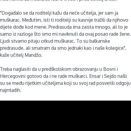
"Događalo se da roditelji kažu da neće učitelja, jer sam ja
muškarac. Međutim, isti ti roditelji su kasnije tražili da njihovo
dijete dođe kod mene. Predrasuda ima zaista mnogo, ali to je
samo iz razloga što smo mi naviknuti da ovaj posao rade žene.
Ljudi stvarno pitaju otkud muškarac. To su balkanske
predrasude, ali smatram da smo jednaki kao i naše kolegice",
kaže učitelj Mandžo.
Treba naglasiti da u predškolskom obrazovanju u Bosni i
Hercegovini gotovo da i ne rade muškarci. Ensar i Sejdo našli
su se među rijetkim učiteljima koji su svoj rad posvetili odgoju
najmlađih.