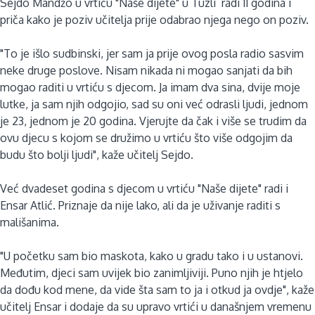
Sejdo Mandžo u vrtiću "Naše dijete" u Tuzli radi 11 godina i
priča kako je poziv učitelja prije odabrao njega nego on poziv.
"To je išlo sudbinski, jer sam ja prije ovog posla radio sasvim
neke druge poslove. Nisam nikada ni mogao sanjati da bih
mogao raditi u vrtiću s djecom. Ja imam dva sina, dvije moje
lutke, ja sam njih odgojio, sad su oni već odrasli ljudi, jednom
je 23, jednom je 20 godina. Vjerujte da čak i više se trudim da
ovu djecu s kojom se družimo u vrtiću što više odgojim da
budu što bolji ljudi", kaže učitelj Sejdo.
Već dvadeset godina s djecom u vrtiću "Naše dijete" radi i
Ensar Atlić. Priznaje da nije lako, ali da je uživanje raditi s
mališanima.
"U početku sam bio maskota, kako u gradu tako i u ustanovi.
Međutim, djeci sam uvijek bio zanimljiviji. Puno njih je htjelo
da dođu kod mene, da vide šta sam to ja i otkud ja ovdje", kaže
učitelj Ensar i dodaje da su upravo vrtići u današnjem vremenu