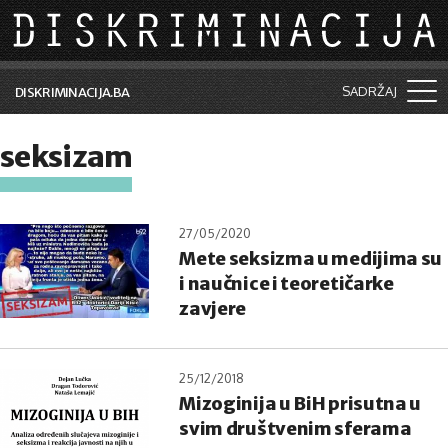
Skip to main content
SADRŽAJ
DISKRIMINACIJA.BA
Šta je diskriminacija?
seksizam
Vijesti i događaji
Aktuelne teme
27/05/2020
Mete seksizma u medijima su
Kolumne
i naučnice i teoretičarke
Lične priče
zavjere
Saradnja sa medijima
25/12/2018
Pretraga
Mizoginija u BiH prisutna u
svim društvenim sferama