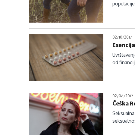
populacije
02/10/2017
Esencija
Uvrštavanj
od financi
02/06/2017
Češka R
Seksualna 
seksualnos