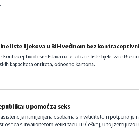
.
lne liste lijekova u BiH većinom bez kontraceptiv
e kontraceptivnih sredstava na pozitivne liste lijekova u Bosni 
jskih kapaciteta entiteta, odnosno kantona.
epublika: U pomoć za seks
asistencija namijenjena osobama s invaliditetom potpuno je n
t osoba s invaliditetom veliki tabu i u Češkoj, u toj zemlji radi