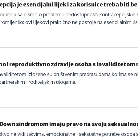
pcija je esencijalni lijek i za korisnice treba biti 
godine pisale smo o problemu nedostupnosti kontracepcijskih s
 promijenilo: ovi lijekovi praktično ne postoje na esencijalnim li
o i reproduktivno zdravlje osoba s invaliditetom 
nvaliditetom izložene su društvenim predrasudama kojima se n
partnerskim i roditeljskim ulogama.
 Down sindromom imaju pravo na svoju seksualno
ruštvo ne vidi takvima, emocionalne i seksualne potrebe oso