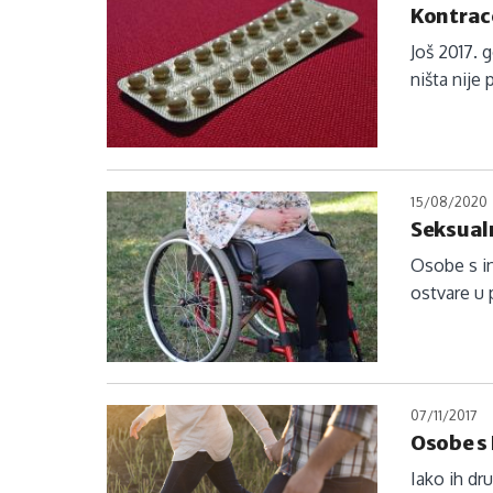
Kontrace
Još 2017. 
ništa nije
15/08/2020
Seksualn
Osobe s i
ostvare u 
07/11/2017
Osobe s
Iako ih d