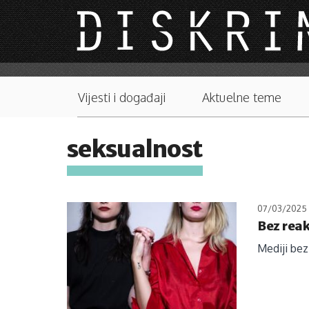
Skip to main content
Main menu
Vijesti i događaji
Aktuelne teme
seksualnost
07/03/2025
Bez reak
Mediji bez 