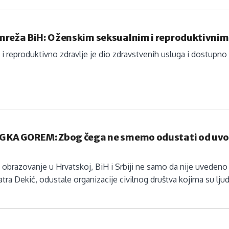
mreža BiH: O ženskim seksualnim i reproduktivni
i reproduktivno zdravlje je dio zdravstvenih usluga i dostupno 
G KA GOREM: Zbog čega ne smemo odustati od uvo
obrazovanje u Hrvatskoj, BiH i Srbiji ne samo da nije uveden
tra Dekić, odustale organizacije civilnog društva kojima su ljud