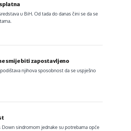
besplatna
redstava u BiH. Od tada do danas čini se da se
stama.
ne smije biti zapostavljeno
ipodištava njihova sposobnost da se uspješno
st
ba s Down sindromom jednake su potrebama opće