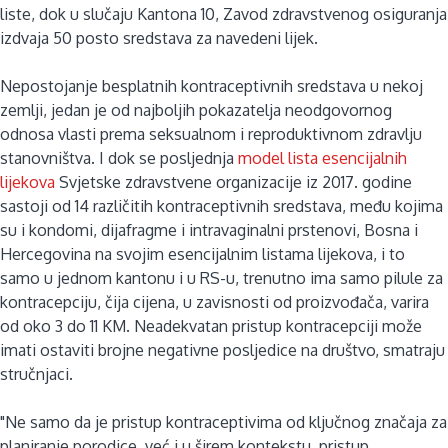
liste, dok u slučaju Kantona 10, Zavod zdravstvenog osiguranja
izdvaja 50 posto sredstava za navedeni lijek.
Nepostojanje besplatnih kontraceptivnih sredstava u nekoj
zemlji, jedan je od najboljih pokazatelja neodgovornog
odnosa vlasti prema seksualnom i reproduktivnom zdravlju
stanovništva. I dok se posljednja
model lista esencijalnih
lijekova
Svjetske zdravstvene organizacije iz 2017. godine
sastoji od 14 različitih kontraceptivnih sredstava, među kojima
su i kondomi, dijafragme i intravaginalni prstenovi, Bosna i
Hercegovina na svojim esencijalnim listama lijekova, i to
samo u jednom kantonu i u RS-u, trenutno ima samo pilule za
kontracepciju, čija cijena, u zavisnosti od proizvođača, varira
od oko 3 do 11 KM. Neadekvatan pristup kontracepciji može
imati ostaviti brojne negativne posljedice na društvo, smatraju
stručnjaci.
"Ne samo da je pristup kontraceptivima od ključnog značaja za
planiranje porodice, već i u širem kontekstu, pristup