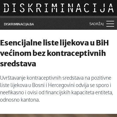
Skip to main content
SADRŽAJ
DISKRIMINACIJA.BA
Šta je diskriminacija?
Esencijalne liste lijekova u BiH
Vijesti i događaji
većinom bez kontraceptivnih
Aktuelne teme
sredstava
Kolumne
Uvrštavanje kontraceptivnih sredstava na pozitivne
Lične priče
liste lijekova u Bosni i Hercegovini odvija se sporo i
Saradnja sa medijima
neefikasno i ovisi od financijskih kapaciteta entiteta,
odnosno kantona.
Pretraga