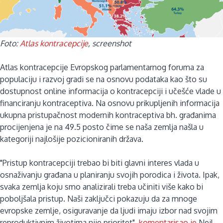
Foto:
Atlas kontracepcije
, screenshot
Atlas kontracepcije Evropskog parlamentarnog foruma za
populaciju i razvoj gradi se na osnovu podataka kao što su
dostupnost online informacija o kontracepciji i učešće vlade u
financiranju kontraceptiva. Na osnovu prikupljenih informacija
ukupna pristupačnost modernih kontraceptiva bh. građanima
procijenjena je na 49.5 posto čime se naša zemlja našla u
kategoriji najlošije pozicioniranih država.
"Pristup kontracepciji trebao bi biti glavni interes vlada u
osnaživanju građana u planiranju svojih porodica i života. Ipak,
svaka zemlja koju smo analizirali treba učiniti više kako bi
poboljšala pristup. Naši zaključci pokazuju da za mnoge
evropske zemlje, osiguravanje da ljudi imaju izbor nad svojim
reproduktivnim životima nije prioritet",
komentarisao je
Neil