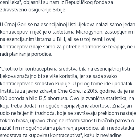
ceni leka", objasnili su nam iz Republičkog fonda za
zdravstveno osiguranje Srbije.
U Crnoj Gori se na esencijalnoj listi lijekova nalazi samo jedan
kontraceptiv, i riječ je o tabletama Microgynon, zastupljenim i
na esencijalnim listama u BiH, ali se u toj zemlji ovaj
kontraceptiv izdaje samo za potrebe hormonske terapije, ne i
radi planiranja porodice.
"Ukoliko bi kontraceptivna sredstva bila na esencijalnoj listi
ljekova značajno bi se više koristila, jer se sada svako
kontraceptivno sredstvo kupuje. U prilog tome ide i podatak
Instituta za javno zdravlje Crne Gore, iz 2015. godine, da je na
100 porođaja bilo 13,5 abortusa. Ovo je zvanična statistika, na
koju treba dodati i moguće neprijavljene abortuse. Značajan
udio neželjenih trudnoća, koje se završavaju prekidom nastaje
tokom braka, upravo zbog neinformisanosti bračnih parova o
različitim mogućnostima planiranja porodice, ali i nedostatka
sredstava za kupovinu kontraceptiva", kažu iz nevladine