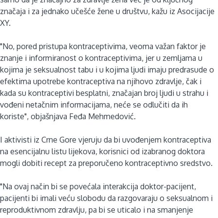
značaja i za jednako učešće žene u društvu, kažu iz Asocijacije
XY.
"No, pored pristupa kontraceptivima, veoma važan faktor je
znanje i informiranost o kontraceptivima, jer u zemljama u
kojima je seksualnost tabu i u kojima ljudi imaju predrasude o
efektima upotrebe kontraceptiva na njihovo zdravlje, čak i
kada su kontraceptivi besplatni, značajan broj ljudi u strahu i
vođeni netačnim informacijama, neće se odlučiti da ih
koriste", objašnjava Feđa Mehmedović.
I aktivisti iz Crne Gore vjeruju da bi uvođenjem kontraceptiva
na esencijalnu listu lijekova, korisnici od izabranog doktora
mogli dobiti recept za preporučeno kontraceptivno sredstvo.
"Na ovaj način bi se povećala interakcija doktor-pacijent,
pacijenti bi imali veću slobodu da razgovaraju o seksualnom i
reproduktivnom zdravlju, pa bi se uticalo i na smanjenje