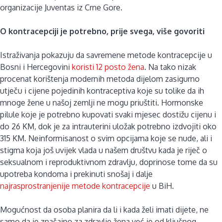
organizacije Juventas iz Crne Gore.
O kontracepciji je potrebno, prije svega, više govoriti
Istraživanja pokazuju da savremene metode kontracepcije u
Bosni i Hercegovini
koristi 12 posto žena
. Na tako nizak
procenat korištenja modernih metoda dijelom zasigurno
utječu i cijene pojedinih kontraceptiva koje su tolike da ih
mnoge žene u našoj zemlji ne mogu priuštiti. Hormonske
pilule koje je potrebno kupovati svaki mjesec dostižu cijenu i
do 26 KM, dok je za intrauterini uložak potrebno izdvojiti oko
315 KM. Neinformisanost o svim opcijama koje se nude, ali i
stigma koja još uvijek vlada u našem društvu kada je riječ o
seksualnom i reproduktivnom zdravlju, doprinose tome da su
upotreba kondoma i prekinuti snošaj i dalje
najrasprostranjenije metode kontracepcije
u BiH.
Mogućnost da osoba planira da li i kada želi imati dijete, ne
samo da je značajno za zdravlje žena već je od ključnog