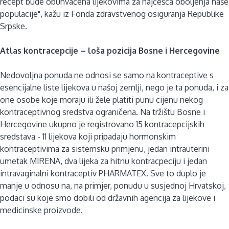
recept bude obuhvaćena lijekovima za najčešća oboljenja naše
populacije", kažu iz Fonda zdravstvenog osiguranja Republike
Srpske.
Atlas kontracepcije – loša pozicija Bosne i Hercegovine
Nedovoljna ponuda ne odnosi se samo na kontraceptive s
esencijalne liste lijekova u našoj zemlji, nego je ta ponuda, i za
one osobe koje moraju ili žele platiti punu cijenu nekog
kontraceptivnog sredstva ograničena. Na tržištu Bosne i
Hercegovine ukupno je registrovano 15 kontracepcijskih
sredstava - 11 lijekova koji pripadaju hormonskim
kontraceptivima za sistemsku primjenu, jedan intrauterini
umetak MIRENA, dva lijeka za hitnu kontracpeciju i jedan
intravaginalni kontraceptiv PHARMATEX. Sve to duplo je
manje u odnosu na, na primjer, ponudu u susjednoj Hrvatskoj,
podaci su koje smo dobili od državnih agencija za lijekove i
medicinske proizvode.