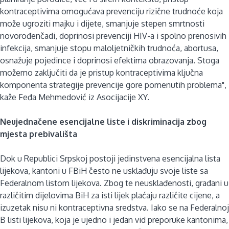
kontraceptivima omogućava prevenciju rizične trudnoće koja
može ugroziti majku i dijete, smanjuje stepen smrtnosti
novorođenčadi, doprinosi prevenciji HIV-a i spolno prenosivih
infekcija, smanjuje stopu maloljetničkih trudnoća, abortusa,
osnažuje pojedince i doprinosi efektima obrazovanja. Stoga
možemo zaključiti da je pristup kontraceptivima ključna
komponenta strategije prevencije gore pomenutih problema",
kaže Feđa Mehmedović iz Asocijacije XY.
Neujednačene esencijalne liste i diskriminacija zbog
mjesta prebivališta
Dok u Republici Srpskoj postoji jedinstvena esencijalna lista
lijekova, kantoni u FBiH često ne usklađuju svoje liste sa
Federalnom listom lijekova. Zbog te neusklađenosti, građani u
različitim dijelovima BiH za isti lijek plaćaju različite cijene, a
izuzetak nisu ni kontraceptivna sredstva. Iako se na Federalnoj
B listi lijekova, koja je ujedno i jedan vid preporuke kantonima,