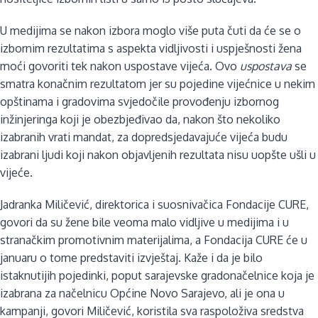
U medijima se nakon izbora moglo više puta čuti da će se o
izbornim rezultatima s aspekta vidljivosti i uspješnosti žena
moći govoriti tek nakon uspostave vijeća. Ovo
uspostava
se
smatra konačnim rezultatom jer su pojedine vijećnice u nekim
opštinama i gradovima svjedočile provođenju izbornog
inžinjeringa koji je obezbjeđivao da, nakon što nekoliko
izabranih vrati mandat, za dopredsjedavajuće vijeća budu
izabrani ljudi koji nakon objavljenih rezultata nisu uopšte ušli u
vijeće.
Jadranka Miličević, direktorica i suosnivačica Fondacije CURE,
govori da su žene bile veoma malo vidljive u medijima i u
stranačkim promotivnim materijalima, a Fondacija CURE će u
januaru o tome predstaviti izvještaj. Kaže i da je bilo
istaknutijih pojedinki, poput sarajevske gradonačelnice koja je
izabrana za načelnicu Općine Novo Sarajevo, ali je ona u
kampanji, govori Miličević, koristila sva raspoloživa sredstva