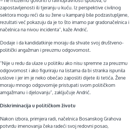
– ne možemo govoriti o ravnopravnosti spolova, o
zapostavljenosti ili tjeranju u kuću. Iz perspektive civilnog
sektora mogu reći da su žene u kampanji bile podzastupljene,
rezultati već pokazuju da je to što imamo par gradonačelnica i
načelnica na nivou incidenta”, kaže Andrić.
Dodaje i da kandidatkinje moraju da shvate svoj društveno-
politički angažman i preuzmu odgovornost.
“Nije u redu da ulaze u politiku ako nisu spremne za preuzmu
odgovornost i ako figuriraju na listama da bi stranka ispunila
uslove i jer im je neko obećao zaposliti dijete ili tetića. Žene
moraju mnogo odgovornije pristupati svom političkom
amgažmanu i djelovanju”, zaključuje Andrić.
Diskriminacija u političkom životu
Nakon izbora, primjera radi, načelnica Bosanskog Grahova
potvrdu imenovanja čeka radeći svoj redovni posao,