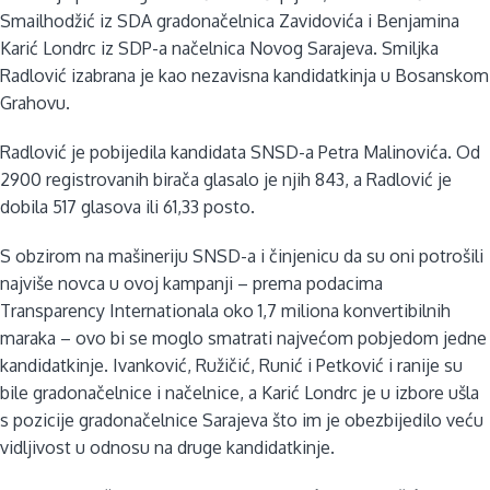
Smailhodžić iz SDA gradonačelnica Zavidovića i Benjamina
Karić Londrc iz SDP-a načelnica Novog Sarajeva. Smiljka
Radlović izabrana je kao nezavisna kandidatkinja u Bosanskom
Grahovu.
Radlović je pobijedila kandidata SNSD-a Petra Malinovića. Od
2900 registrovanih birača glasalo je njih 843, a Radlović je
dobila 517 glasova ili 61,33 posto.
S obzirom na mašineriju SNSD-a i činjenicu da su oni potrošili
najviše novca u ovoj kampanji – prema podacima
Transparency Internationala oko 1,7 miliona konvertibilnih
maraka – ovo bi se moglo smatrati najvećom pobjedom jedne
kandidatkinje. Ivanković, Ružičić, Runić i Petković i ranije su
bile gradonačelnice i načelnice, a Karić Londrc je u izbore ušla
s pozicije gradonačelnice Sarajeva što im je obezbijedilo veću
vidljivost u odnosu na druge kandidatkinje.