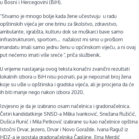
u Bosni i Hercegovini (BiH).
“Stvarno je mnogo bolje kada žene učestvuju u radu
opštinskih vijeća jer one brinu za školstvo, zdravstvo,
ambulante, igrališta, kulturu dok se muškarci bave samo
infrastrukturom, sportom... nažalost mi smo u prošlom
mandatu imali samo jednu ženu u općinskom vijeću, a ni ovaj
put nećemo imati više sreće
”
, priča službenik.
U vrijeme nastajanja ovog teksta konačni zvanični rezultati
lokalnih izbora u BiH nisu poznati, pa je nepoznat broj žena
koje su ušle u opštinska i gradska vijeća, ali je procjena da će
ih biti manje nego nakon izbora 2020.
Izvjesno je da je izabrano osam načelnica i gradonačelnica.
Četiri kandidatkinje SNSD-a Milka Ivanković, Snežana Ružićić,
Dušica Runić i Mila Petković izabrane su kao načelnice opština
Istočni Drvar, Jezero, Drvar i Novo Goražde. Ivana Raguž iz
HDZ-a je postala gradonačelnika Čapljine, Erna Merdić