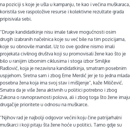
na poziciji s koje je ušla u kampanju, te kao i većina muškaraca,
koristila sve raspoložive resurse i kolektivne rezultate grada
pripisivala sebi.
“Druge kandidatkinje nisu imale takve mogućnosti osim
drugih izabranih načelnica koje su već bile na tim pozicijama,
koje su obnovile mandat. Uz to ove godine nismo imali
projekata civilnog društva koji su promovisali žene kao što je
bilo u ranijim izbornim ciklusima i stoga izbor Smiljke
Radlović, koja je nezavisna kandidatkinja, smatram posebnim
uspjehom. Sretna sam i zbog Erne Merdić jer je to jedna mlada
posebna žena koja ima svoj stav i mišljenje”
,
kaže Miličević.
Smatra da je više žena aktivnih u politici potrebno i zbog
Zakona o ravnopravnosti polova, ali i zbog toga što žene imaju
drugačije prioritete u odnosu na muškarce.
“Njihov rad je najbolji odgovor većini koju čine patrijarhalni
muškarci i koji pitaju šta žene hoće u politici. Tamo gdje su