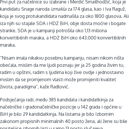
Prvi put za načelnice su izabrane i Merdić Smailhodžić, koja je
kandidatu Snage naroda
izmakla
za 174 glasa, kao i Iva Raguž,
koja je svog protukandidata nadmašila za oko 1800 glasova. Ali
iza njih su stajale SDA i HDZ BiH, obje dosta moćne i bogate
stranke. SDA je u kampanji potrošila oko 1,13 miliona
konvertibilnih maraka, a HDZ BiH oko 643.000 konvertibilnih
maraka.
“Nisam imala nikakvu posebnu kampanju, nisam nikom ništa
obećala, mislim da me ljudi poznaju jer ja 25 godina živim tu,
radim u opštini, radim s ljudima koji žive ovdje i jednostavno
mislim da se promjenom vlasti može promijeniti kvalitet
života, paradigma”, kaže Radlović.
Podsjećanja radi, među 385 kandidata i kandidatkinja za
načelničke i gradonačelničke pozicije u 142 grada i općine u
BiH je bilo 29 kandidatkinja. Na listama je bilo Izbornim
zakonom propisnih minimalnih 40 posto žena, ali žene su bile
nositeljice izbornih listi u samo 13 posto slučajeva.