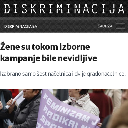
Skip to main content
SADRŽAJ
DISKRIMINACIJA.BA
Šta je diskriminacija?
Žene su tokom izborne
Vijesti i događaji
kampanje bile nevidljive
Aktuelne teme
Izabrano samo šest načelnica i dvije gradonačelnice.
Kolumne
Lične priče
Saradnja sa medijima
Pretraga