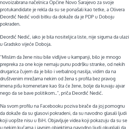
novoizabrana načelnica Općine Novo Sarajevo za svoje
protukandidate je rekla da su se ponašali kao tetke, a Olivera
Đeorđić Nedić vodi bitku da dokaže da je PDP u Doboju
pokraden.
Đeorđić Nedić, iako je bila nositeljica liste, nije sigurna da ulazi
u Gradsko vijeće Doboja.
“Mislim da žene nisu bile vidljive u kampanji, bilo je mnogo
prepreka za one koje nemaju punu podršku stranke, od nekih
drugarica čujem da je bilo i verbalnog nasilja, vidim da na
društvenim mrežama nekim od žena s profila bez pravog
imena pišu komenetare kao šta će žene, bolje da kuvaju ajvar
nego da se bave politikom..”, priča Đeorđić Nedić.
Na svom profilu na Facebooku poziva birače da joj pomognu
da dokaže da su glasovi pokradeni, da su navodno glasali ljudi
koji uopšte nisu u BiH. Objavljuje videa koji pokazuju da su se
u nekim kućama i javnim objektima navodno ljudi okupljali da