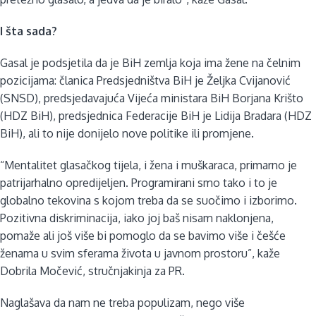
I šta sada?
Gasal je podsjetila da je BiH zemlja koja ima žene na čelnim
pozicijama: članica Predsjedništva BiH je Željka Cvijanović
(SNSD), predsjedavajuća Vijeća ministara BiH Borjana Krišto
(HDZ BiH), predsjednica Federacije BiH je Lidija Bradara (HDZ
BiH), ali to nije donijelo nove politike ili promjene.
“Mentalitet glasačkog tijela, i žena i muškaraca, primarno je
patrijarhalno opredijeljen. Programirani smo tako i to je
globalno tekovina s kojom treba da se suočimo i izborimo.
Pozitivna diskriminacija, iako joj baš nisam naklonjena,
pomaže ali još više bi pomoglo da se bavimo više i češće
ženama u svim sferama života u javnom prostoru”, kaže
Dobrila Močević, stručnjakinja za PR.
Naglašava da nam ne treba populizam, nego više