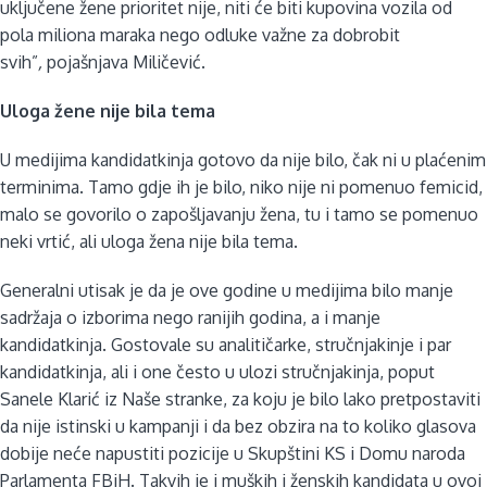
uključene žene prioritet nije, niti će biti kupovina vozila od
pola miliona maraka nego odluke važne za dobrobit
svih”
,
pojašnjava Miličević.
Uloga žene nije bila tema
U medijima kandidatkinja gotovo da nije bilo, čak ni u plaćenim
terminima. Tamo gdje ih je bilo, niko nije ni pomenuo femicid,
malo se govorilo o zapošljavanju žena, tu i tamo se pomenuo
neki vrtić, ali uloga žena nije bila tema.
Generalni utisak je da je ove godine u medijima bilo manje
sadržaja o izborima nego ranijih godina, a i manje
kandidatkinja. Gostovale su analitičarke, stručnjakinje i par
kandidatkinja, ali i one često u ulozi stručnjakinja, poput
Sanele Klarić iz Naše stranke, za koju je bilo lako pretpostaviti
da nije istinski u kampanji i da bez obzira na to koliko glasova
dobije neće napustiti pozicije u Skupštini KS i Domu naroda
Parlamenta FBiH. Takvih je i muških i ženskih kandidata u ovoj