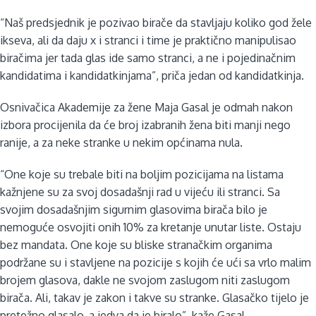
“Naš predsjednik je pozivao birače da stavljaju koliko god žele
ikseva, ali da daju x i stranci i time je praktično manipulisao
biračima jer tada glas ide samo stranci, a ne i pojedinačnim
kandidatima i kandidatkinjama”, priča jedan od kandidatkinja.
Osnivačica Akademije za žene Maja Gasal je odmah nakon
izbora procijenila da će broj izabranih žena biti manji nego
ranije, a za neke stranke u nekim općinama nula.
“One koje su trebale biti na boljim pozicijama na listama
kažnjene su za svoj dosadašnji rad u vijeću ili stranci. Sa
svojim dosadašnjim sigurnim glasovima birača bilo je
nemoguće osvojiti onih 10% za kretanje unutar liste. Ostaju
bez mandata. One koje su bliske stranačkim organima
podržane su i stavljene na pozicije s kojih će ući sa vrlo malim
brojem glasova, dakle ne svojom zaslugom niti zaslugom
birača. Ali, takav je zakon i takve su stranke. Glasačko tijelo je
pretežno glasalo, a jedva da je biralo”, kaže Gasal.