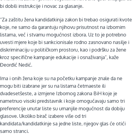
bi dobili instrukcije i novac za glasanje.
“Za zaštitu žena kandidatkinja zakon bi trebao osigurati kvote
koje, ne samo da garantuju njihovu prisutnost na izbornim
listama, već i stvarnu mogućnost izbora. Uz to je potrebno
uvesti mjere koje bi sankcionisale rodno zasnovano nasilje i
diskriminaciju u političkom prostoru, kao i podršku za žene
kroz specifične kampanje edukacije i osnaživanja”
,
kaže
Đeorđić Nedić.
Ima i onih žena koje su na početku kampanje znale da ne
mogu biti izabrane jer su na listama četrnaeste ili
dvadesetšeste, a izmjene Izbornog zakona BiH koje je
nametnuo visoki predstavnik i koje omogućavaju samo tri
preferencije unutar liste su umanjile mogućnost da dobiju
glasove. Ukoliko birač izabere više od tri
kandidata/kandidatkinje sa jedne liste, njegov glas će otići
samo stranci.