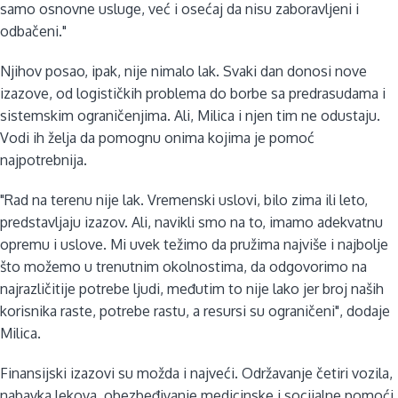
samo osnovne usluge, već i osećaj da nisu zaboravljeni i
odbačeni."
Njihov posao, ipak, nije nimalo lak. Svaki dan donosi nove
izazove, od logističkih problema do borbe sa predrasudama i
sistemskim ograničenjima. Ali, Milica i njen tim ne odustaju.
Vodi ih želja da pomognu onima kojima je pomoć
najpotrebnija.
"Rad na terenu nije lak. Vremenski uslovi, bilo zima ili leto,
predstavljaju izazov. Ali, navikli smo na to, imamo adekvatnu
opremu i uslove. Mi uvek težimo da pružima najviše i najbolje
što možemo u trenutnim okolnostima, da odgovorimo na
najrazličitije potrebe ljudi, međutim to nije lako jer broj naših
korisnika raste, potrebe rastu, a resursi su ograničeni", dodaje
Milica.
Finansijski izazovi su možda i najveći. Održavanje četiri vozila,
nabavka lekova, obezbeđivanje medicinske i socijalne pomoći