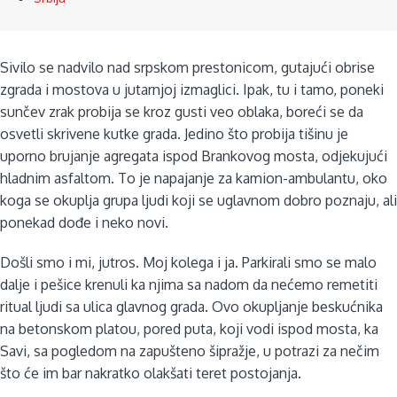
Sivilo se nadvilo nad srpskom prestonicom, gutajući obrise
zgrada i mostova u jutarnjoj izmaglici. Ipak, tu i tamo, poneki
sunčev zrak probija se kroz gusti veo oblaka, boreći se da
osvetli skrivene kutke grada. Jedino što probija tišinu je
uporno brujanje agregata ispod Brankovog mosta, odjekujući
hladnim asfaltom. To je napajanje za kamion-ambulantu, oko
koga se okuplja grupa ljudi koji se uglavnom dobro poznaju, ali
ponekad dođe i neko novi.
Došli smo i mi, jutros. Moj kolega i ja. Parkirali smo se malo
dalje i pešice krenuli ka njima sa nadom da nećemo remetiti
ritual ljudi sa ulica glavnog grada. Ovo okupljanje beskućnika
na betonskom platou, pored puta, koji vodi ispod mosta, ka
Savi, sa pogledom na zapušteno šipražje, u potrazi za nečim
što će im bar nakratko olakšati teret postojanja.