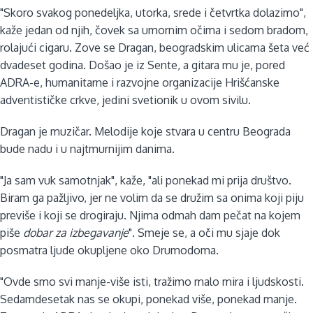
"Skoro svakog ponedeljka, utorka, srede i četvrtka dolazimo",
kaže jedan od njih, čovek sa umornim očima i sedom bradom,
rolajući cigaru. Zove se Dragan, beogradskim ulicama šeta već
dvadeset godina. Došao je iz Sente, a gitara mu je, pored
ADRA-e, humanitarne i razvojne organizacije Hrišćanske
adventističke crkve, jedini svetionik u ovom sivilu.
Dragan je muzičar. Melodije koje stvara u centru Beograda
bude nadu i u najtmurnijim danima.
"Ja sam vuk samotnjak", kaže, "ali ponekad mi prija društvo.
Biram ga pažljivo, jer ne volim da se družim sa onima koji piju
previše i koji se drogiraju. Njima odmah dam pečat na kojem
piše
dobar za izbegavanje
". Smeje se, a oči mu sjaje dok
posmatra ljude okupljene oko Drumodoma.
"Ovde smo svi manje-više isti, tražimo malo mira i ljudskosti.
Sedamdesetak nas se okupi, ponekad više, ponekad manje.