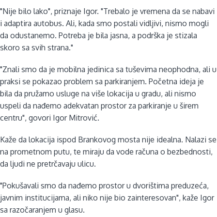
"Nije bilo lako", priznaje Igor. "Trebalo je vremena da se nabavi
i adaptira autobus. Ali, kada smo postali vidljivi, nismo mogli
da odustanemo. Potreba je bila jasna, a podrška je stizala
skoro sa svih strana."
"Znali smo da je mobilna jedinica sa tuševima neophodna, ali u
praksi se pokazao problem sa parkiranjem. Početna ideja je
bila da pružamo usluge na više lokacija u gradu, ali nismo
uspeli da nađemo adekvatan prostor za parkiranje u širem
centru", govori Igor Mitrović.
Kaže da lokacija ispod Brankovog mosta nije idealna. Nalazi se
na prometnom putu, te miraju da vode računa o bezbednosti,
da ljudi ne pretrčavaju ulicu.
"Pokušavali smo da nađemo prostor u dvorištima preduzeća,
javnim institucijama, ali niko nije bio zainteresovan", kaže Igor
sa razočaranjem u glasu.