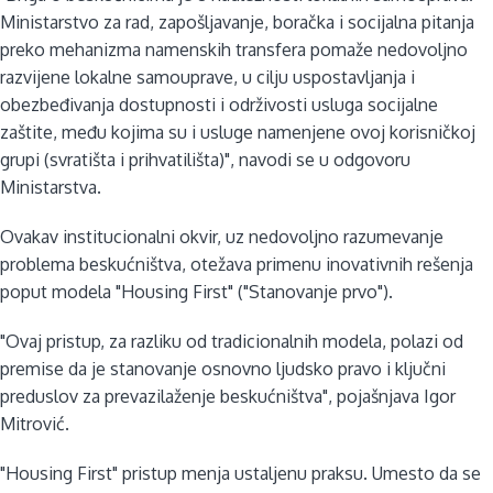
Ministarstvo za rad, zapošljavanje, boračka i socijalna pitanja
preko mehanizma namenskih transfera pomaže nedovoljno
razvijene lokalne samouprave, u cilju uspostavljanja i
obezbeđivanja dostupnosti i održivosti usluga socijalne
zaštite, među kojima su i usluge namenjene ovoj korisničkoj
grupi (svratišta i prihvatilišta)", navodi se u odgovoru
Ministarstva.
Ovakav institucionalni okvir, uz nedovoljno razumevanje
problema beskućništva, otežava primenu inovativnih rešenja
poput modela "Housing First" ("Stanovanje prvo").
"Ovaj pristup, za razliku od tradicionalnih modela, polazi od
premise da je stanovanje osnovno ljudsko pravo i ključni
preduslov za prevazilaženje beskućništva", pojašnjava Igor
Mitrović.
"Housing First" pristup menja ustaljenu praksu. Umesto da se