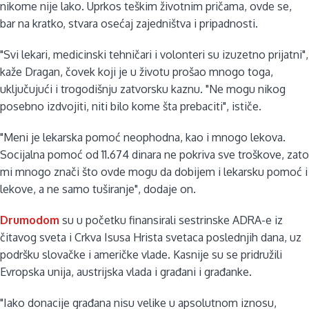
nikome nije lako. Uprkos teškim životnim pričama, ovde se,
bar na kratko, stvara osećaj zajedništva i pripadnosti.
"Svi lekari, medicinski tehničari i volonteri su izuzetno prijatni",
kaže Dragan, čovek koji je u životu prošao mnogo toga,
uključujući i trogodišnju zatvorsku kaznu. "Ne mogu nikog
posebno izdvojiti, niti bilo kome šta prebaciti", ističe.
"Meni je lekarska pomoć neophodna, kao i mnogo lekova.
Socijalna pomoć od 11.674 dinara ne pokriva sve troškove, zato
mi mnogo znači što ovde mogu da dobijem i lekarsku pomoć i
lekove, a ne samo tuširanje", dodaje on.
Drumodom
su u početku finansirali sestrinske ADRA-e iz
čitavog sveta i Crkva Isusa Hrista svetaca poslednjih dana, uz
podršku slovačke i američke vlade. Kasnije su se pridružili
Evropska unija, austrijska vlada i građani i građanke.
"Iako donacije građana nisu velike u apsolutnom iznosu,