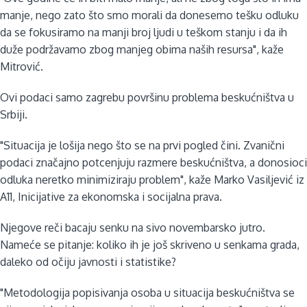
manje, nego zato što smo morali da donesemo tešku odluku
da se fokusiramo na manji broj ljudi u teškom stanju i da ih
duže podržavamo zbog manjeg obima naših resursa", kaže
Mitrović.
Ovi podaci samo zagrebu površinu problema beskućništva u
Srbiji.
"Situacija je lošija nego što se na prvi pogled čini. Zvanični
podaci značajno potcenjuju razmere beskućništva, a donosioci
odluka neretko minimiziraju problem", kaže Marko Vasiljević iz
A11, Inicijative za ekonomska i socijalna prava.
Njegove reči bacaju senku na sivo novembarsko jutro.
Nameće se pitanje: koliko ih je još skriveno u senkama grada,
daleko od očiju javnosti i statistike?
"Metodologija popisivanja osoba u situacija beskućništva se