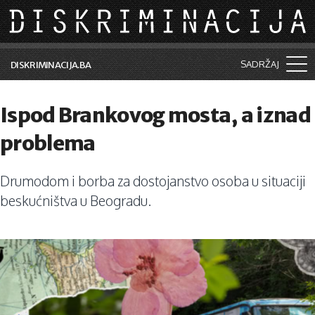
Skip to main content
SADRŽAJ
DISKRIMINACIJA.BA
Šta je diskriminacija?
Ispod Brankovog mosta, a iznad
Vijesti i događaji
problema
Aktuelne teme
Drumodom i borba za dostojanstvo osoba u situaciji
Kolumne
beskućništva u Beogradu.
Lične priče
Saradnja sa medijima
Pretraga