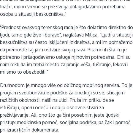
Inače, radno vreme se pre svega prilagođavamo potrebama
osoba u situaciji beskućništva."
"Prednost ovakvog terenskog rada je što dolazimo direktno do
ljudi, tamo gde žive i borave", naglašava Milica. "Ljudi u situaciji
beskućništva su često isključeni iz društva, a mi im pomažemo
da premoste taj jaz i ostvare svoja prava. Pitamo ih šta im je
potrebno i prilagođavamo usluge njihovim potrebama. Oni su
nam rekli da im treba mesto za pranje veša, tuširanje, lekovi i
mi smo to obezbedili."
Drumodom je mnogo više od običnog mobilnog servisa. To je
program sveobuhvatne podrške za one koji su se, sticajem
različitih okolnosti, našli na ulici. Pruža im priliku da se
istuširaju, operu odeću i dobiju osnovne stvari za
preživljavanje. Ali, ono što ga čini posebnim jeste ljudski
pristup: medicinska pomoć, socijalna podrška, pa čak i pomoć
pri izradi ličnih dokumenata.