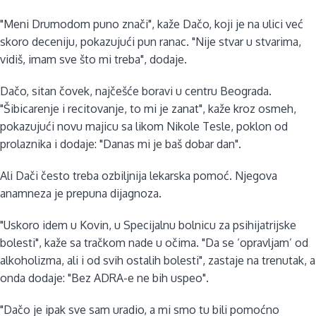
"Meni Drumodom puno znači", kaže Dačo, koji je na ulici već
skoro deceniju, pokazujući pun ranac. "Nije stvar u stvarima,
vidiš, imam sve što mi treba", dodaje.
Dačo, sitan čovek, najčešće boravi u centru Beograda.
"Šibicarenje i recitovanje, to mi je zanat", kaže kroz osmeh,
pokazujući novu majicu sa likom Nikole Tesle, poklon od
prolaznika i dodaje: "Danas mi je baš dobar dan".
Ali Dači često treba ozbiljnija lekarska pomoć. Njegova
anamneza je prepuna dijagnoza.
"Uskoro idem u Kovin, u Specijalnu bolnicu za psihijatrijske
bolesti", kaže sa tračkom nade u očima. "Da se ‘opravljam’ od
alkoholizma, ali i od svih ostalih bolesti", zastaje na trenutak, a
onda dodaje: "Bez ADRA-e ne bih uspeo".
"Dačo je ipak sve sam uradio, a mi smo tu bili pomoćno