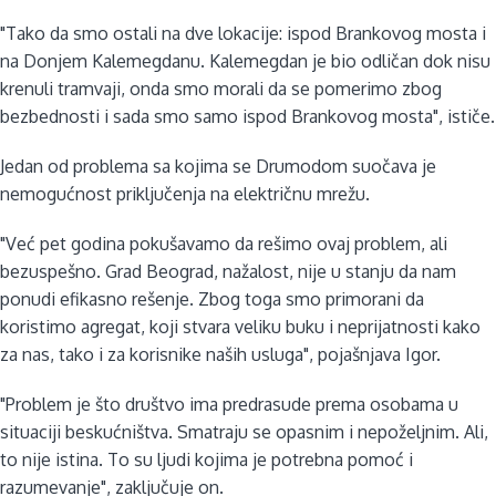
"Tako da smo ostali na dve lokacije: ispod Brankovog mosta i
na Donjem Kalemegdanu. Kalemegdan je bio odličan dok nisu
krenuli tramvaji, onda smo morali da se pomerimo zbog
bezbednosti i sada smo samo ispod Brankovog mosta", ističe.
Jedan od problema sa kojima se Drumodom suočava je
nemogućnost priključenja na električnu mrežu.
"Već pet godina pokušavamo da rešimo ovaj problem, ali
bezuspešno. Grad Beograd, nažalost, nije u stanju da nam
ponudi efikasno rešenje. Zbog toga smo primorani da
koristimo agregat, koji stvara veliku buku i neprijatnosti kako
za nas, tako i za korisnike naših usluga", pojašnjava Igor.
"Problem je što društvo ima predrasude prema osobama u
situaciji beskućništva. Smatraju se opasnim i nepoželjnim. Ali,
to nije istina. To su ljudi kojima je potrebna pomoć i
razumevanje", zaključuje on.