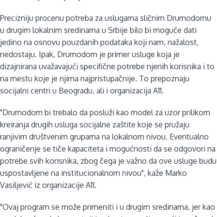
Precizniju procenu potreba za uslugama sličnim Drumodomu
u drugim lokalnim sredinama u Srbije bilo bi moguće dati
jedino na osnovu pouzdanih podataka koji nam, nažalost,
nedostaju. Ipak, Drumodom je primer usluge koja je
dizajnirana uvažavajući specifične potrebe njenih korisnika i to
na mestu koje je njima najpristupačnije. To prepoznaju
socijalni centri u Beogradu, ali i organizacija A11.
"Drumodom bi trebalo da posluži kao model za uzor prilikom
kreiranja drugih usluga socijalne zaštite koje se pružaju
ranjivim društvenim grupama na lokalnom nivou. Eventualno
ograničenje se tiče kapaciteta i mogućnosti da se odgovori na
potrebe svih korisnika, zbog čega je važno da ove usluge budu
uspostavljene na institucionalnom nivou", kaže Marko
Vasiljević iz organizacije A11.
"Ovaj program se može primeniti i u drugim sredinama, jer kao