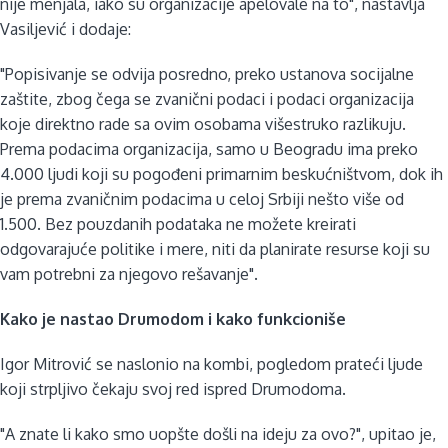
nije menjala, iako su organizacije apelovale na to", nastavlja
Vasiljević i dodaje:
"Popisivanje se odvija posredno, preko ustanova socijalne
zaštite, zbog čega se zvanični podaci i podaci organizacija
koje direktno rade sa ovim osobama višestruko razlikuju.
Prema podacima organizacija, samo u Beogradu ima preko
4.000 ljudi koji su pogođeni primarnim beskućništvom, dok ih
je prema zvaničnim podacima u celoj Srbiji nešto više od
1.500. Bez pouzdanih podataka ne možete kreirati
odgovarajuće politike i mere, niti da planirate resurse koji su
vam potrebni za njegovo rešavanje".
Kako je nastao Drumodom i kako funkcioniše
Igor Mitrović se naslonio na kombi, pogledom prateći ljude
koji strpljivo čekaju svoj red ispred Drumodoma.
"A znate li kako smo uopšte došli na ideju za ovo?", upitao je,