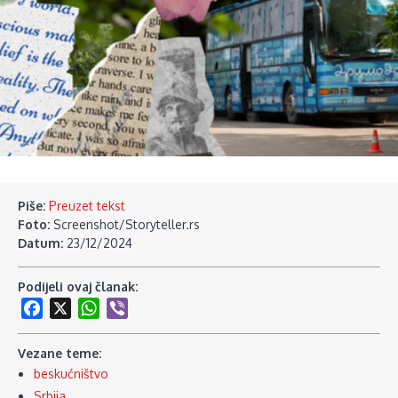
Piše:
Preuzet tekst
Foto:
Screenshot/Storyteller.rs
Datum:
23/12/2024
Podijeli ovaj članak:
Facebook
X
WhatsApp
Viber
Vezane teme:
beskućništvo
Srbija