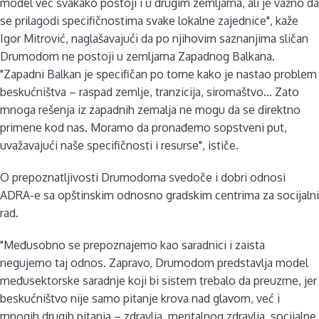
model već svakako postoji i u drugim zemljama, ali je važno da
se prilagodi specifičnostima svake lokalne zajednice", kaže
Igor Mitrović, naglašavajući da po njihovim saznanjima sličan
Drumodom ne postoji u zemljama Zapadnog Balkana.
"Zapadni Balkan je specifičan po tome kako je nastao problem
beskućništva – raspad zemlje, tranzicija, siromaštvo... Zato
mnoga rešenja iz zapadnih zemalja ne mogu da se direktno
primene kod nas. Moramo da pronađemo sopstveni put,
uvažavajući naše specifičnosti i resurse", ističe.
O prepoznatljivosti Drumodoma svedoče i dobri odnosi
ADRA-e sa opštinskim odnosno gradskim centrima za socijalni
rad.
"Međusobno se prepoznajemo kao saradnici i zaista
negujemo taj odnos. Zapravo, Drumodom predstavlja model
međusektorske saradnje koji bi sistem trebalo da preuzme, jer
beskućništvo nije samo pitanje krova nad glavom, već i
mnogih drugih pitanja – zdravlja, mentalnog zdravlja, socijalne