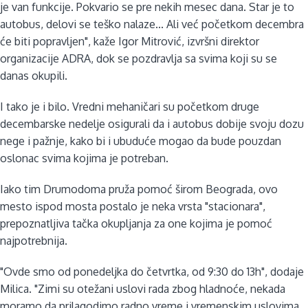
je van funkcije. Pokvario se pre nekih mesec dana. Star je to
autobus, delovi se teško nalaze... Ali već početkom decembra
će biti popravljen", kaže Igor Mitrović, izvršni direktor
organizacije ADRA, dok se pozdravlja sa svima koji su se
danas okupili.
I tako je i bilo. Vredni mehaničari su početkom druge
decembarske nedelje osigurali da i autobus dobije svoju dozu
nege i pažnje, kako bi i ubuduće mogao da bude pouzdan
oslonac svima kojima je potreban.
Iako tim Drumodoma pruža pomoć širom Beograda, ovo
mesto ispod mosta postalo je neka vrsta "stacionara",
prepoznatljiva tačka okupljanja za one kojima je pomoć
najpotrebnija.
"Ovde smo od ponedeljka do četvrtka, od 9:30 do 13h", dodaje
Milica. "Zimi su otežani uslovi rada zbog hladnoće, nekada
moramo da prilagodimo radno vreme i vremenskim uslovima.