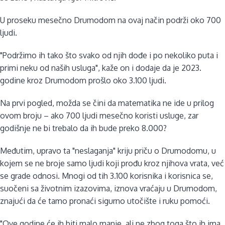
U proseku mesečno Drumodom na ovaj način podrži oko 700
ljudi.
"Podržimo ih tako što svako od njih dođe i po nekoliko puta i
primi neku od naših usluga", kaže on i dodaje da je 2023.
godine kroz Drumodom prošlo oko 3.100 ljudi.
Na prvi pogled, možda se čini da matematika ne ide u prilog
ovom broju – ako 700 ljudi mesečno koristi usluge, zar
godišnje ne bi trebalo da ih bude preko 8.000?
Međutim, upravo ta "neslaganja" kriju priču o Drumodomu, u
kojem se ne broje samo ljudi koji prođu kroz njihova vrata, već
se grade odnosi. Mnogi od tih 3.100 korisnika i korisnica se,
suočeni sa životnim izazovima, iznova vraćaju u Drumodom,
znajući da će tamo pronaći sigurno utočište i ruku pomoći.
"Ove godine će ih biti malo manje, ali ne zbog toga što ih ima