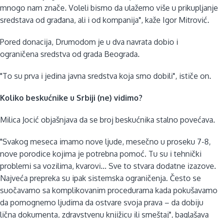
mnogo nam znače. Voleli bismo da ulažemo više u prikupljanje
sredstava od građana, ali i od kompanija", kaže Igor Mitrović.
Pored donacija, Drumodom je u dva navrata dobio i
ograničena sredstva od grada Beograda.
"To su prva i jedina javna sredstva koja smo dobili", ističe on.
Koliko beskućnike u Srbiji (ne) vidimo?
Milica Jocić objašnjava da se broj beskućnika stalno povećava.
"Svakog meseca imamo nove ljude, mesečno u proseku 7-8,
nove porodice kojima je potrebna pomoć. Tu su i tehnički
problemi sa vozilima, kvarovi… Sve to stvara dodatne izazove.
Najveća prepreka su ipak sistemska ograničenja. Često se
suočavamo sa komplikovanim procedurama kada pokušavamo
da pomognemo ljudima da ostvare svoja prava – da dobiju
lična dokumenta, zdravstvenu knjižicu ili smeštaj", baglašava