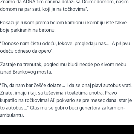
Znamo da ADRA tim danima dolazi sa Drumodomom, našim
domom na par sati, koji je na točkovima".
Pokazuje rukom prema belom kamionu i kombiju iste takve
boje parkiranih na betonu.
"Donose nam čistu odeću, lekove, pregledaju nas… A prljavu
odeću odnesu da operu".
Zastaje na trenutak, pogled mu bludi negde po sivom nebu
iznad Brankovog mosta.
"Eh, da nam bar češće dolaze… I da se onaj plavi autobus vrati.
Znate, imaju i taj, sa tuševima i toaletima unutra. Pravo
kupatilo na točkovima! Al’ pokvario se pre mesec dana, star je
to autobus..." Glas mu se gubi u buci genertora za kamion-
ambulantu.