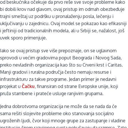
od beskućnika očekuje da prvo reše sve svoje probleme kako
bi dobili krov nad glavom, ovaj pristup im odmah obezbeđuje
trajni smeštaj uz podršku u pronalaženju posla, lečenju i
uključivanju u zajednicu. Ovaj model se pokazao kao efikasniji
i jeftiniji od tradicionalnih modela, ali u Srbiji se, nažalost, još
uvek sporo primenjuje.
Iako se ovaj pristup sve više prepoznaje, on se uglavnom
sprovodi u većim gradovima poput Beograda i Novog Sada,
preko nevladinih organizacija kao što su Crveni krst i Caritas.
Manji gradovi i ruralna područja često nemaju resurse i
infrastrukturu za takve programe. Jedan primer je nedavni
projekat u
Čačku
, finansiran od strane Evropske unije, koji
pruža stambene i prateće usluge ranjivim grupama.
Jedna dobrotvorna organizacija ne može da se nada da će
sama rešiti slojevite probleme oko stanovanja socijalno
ugroženih ljudi, čvor koji mnoge grupe za zastupanje i vladine
institucije širom razvijenog sveta pokušavaju da razmrse. Zato