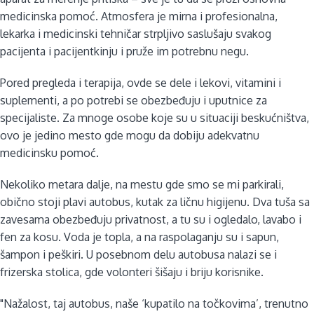
medicinska pomoć. Atmosfera je mirna i profesionalna,
lekarka i medicinski tehničar strpljivo saslušaju svakog
pacijenta i pacijentkinju i pruže im potrebnu negu.
Pored pregleda i terapija, ovde se dele i lekovi, vitamini i
suplementi, a po potrebi se obezbeđuju i uputnice za
specijaliste. Za mnoge osobe koje su u situaciji beskućništva,
ovo je jedino mesto gde mogu da dobiju adekvatnu
medicinsku pomoć.
Nekoliko metara dalje, na mestu gde smo se mi parkirali,
obično stoji plavi autobus, kutak za ličnu higijenu. Dva tuša sa
zavesama obezbeđuju privatnost, a tu su i ogledalo, lavabo i
fen za kosu. Voda je topla, a na raspolaganju su i sapun,
šampon i peškiri. U posebnom delu autobusa nalazi se i
frizerska stolica, gde volonteri šišaju i briju korisnike.
"Nažalost, taj autobus, naše ‘kupatilo na točkovima’, trenutno