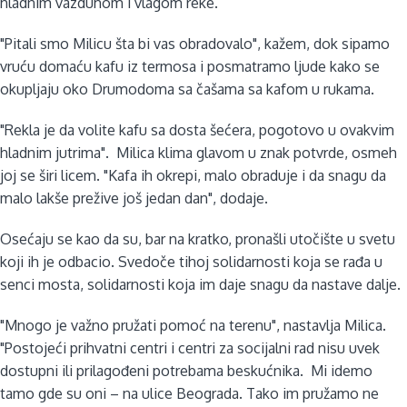
hladnim vazduhom i vlagom reke.
"Pitali smo Milicu šta bi vas obradovalo", kažem, dok sipamo
vruću domaću kafu iz termosa i posmatramo ljude kako se
okupljaju oko Drumodoma sa čašama sa kafom u rukama.
"Rekla je da volite kafu sa dosta šećera, pogotovo u ovakvim
hladnim jutrima". Milica klima glavom u znak potvrde, osmeh
joj se širi licem. "Kafa ih okrepi, malo obraduje i da snagu da
malo lakše prežive još jedan dan", dodaje.
Osećaju se kao da su, bar na kratko, pronašli utočište u svetu
koji ih je odbacio. Svedoče tihoj solidarnosti koja se rađa u
senci mosta, solidarnosti koja im daje snagu da nastave dalje.
"Mnogo je važno pružati pomoć na terenu", nastavlja Milica.
"Postojeći prihvatni centri i centri za socijalni rad nisu uvek
dostupni ili prilagođeni potrebama beskućnika. Mi idemo
tamo gde su oni – na ulice Beograda. Tako im pružamo ne