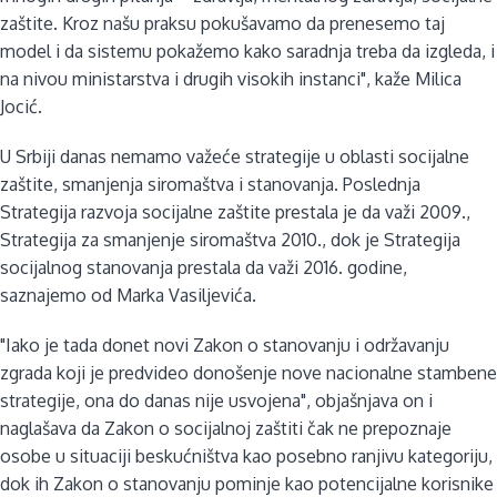
zaštite. Kroz našu praksu pokušavamo da prenesemo taj
model i da sistemu pokažemo kako saradnja treba da izgleda, i
na nivou ministarstva i drugih visokih instanci", kaže Milica
Jocić.
U Srbiji danas nemamo važeće strategije u oblasti socijalne
zaštite, smanjenja siromaštva i stanovanja. Poslednja
Strategija razvoja socijalne zaštite prestala je da važi 2009.,
Strategija za smanjenje siromaštva 2010., dok je Strategija
socijalnog stanovanja prestala da važi 2016. godine,
saznajemo od Marka Vasiljevića.
"Iako je tada donet novi Zakon o stanovanju i održavanju
zgrada koji je predvideo donošenje nove nacionalne stambene
strategije, ona do danas nije usvojena", objašnjava on i
naglašava da Zakon o socijalnoj zaštiti čak ne prepoznaje
osobe u situaciji beskućništva kao posebno ranjivu kategoriju,
dok ih Zakon o stanovanju pominje kao potencijalne korisnike