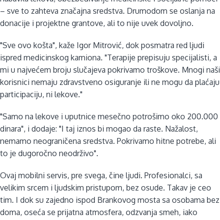
– sve to zahteva značajna sredstva. Drumodom se oslanja na
donacije i projektne grantove, ali to nije uvek dovoljno.
"Sve ovo košta", kaže Igor Mitrović, dok posmatra red ljudi
ispred medicinskog kamiona. "Terapije prepisuju specijalisti, a
mi u najvećem broju slučajeva pokrivamo troškove. Mnogi naši
korisnici nemaju zdravstveno osiguranje ili ne mogu da plaćaju
participaciju, ni lekove."
"Samo na lekove i uputnice mesečno potrošimo oko 200.000
dinara", i dodaje: "I taj iznos bi mogao da raste. Nažalost,
nemamo neograničena sredstva. Pokrivamo hitne potrebe, ali
to je dugoročno neodrživo".
Ovaj mobilni servis, pre svega, čine ljudi. Profesionalci, sa
velikim srcem i ljudskim pristupom, bez osude. Takav je ceo
tim. I dok su zajedno ispod Brankovog mosta sa osobama bez
doma, oseća se prijatna atmosfera, odzvanja smeh, iako