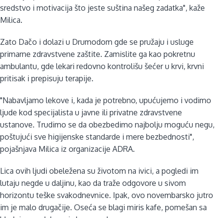
sredstvo i motivacija što jeste suština našeg zadatka", kaže
Milica.
Zato Dačo i dolazi u Drumodom gde se pružaju i usluge
primarne zdravstvene zaštite. Zamislite ga kao pokretnu
ambulantu, gde lekari redovno kontrolišu šećer u krvi, krvni
pritisak i prepisuju terapije.
"Nabavljamo lekove i, kada je potrebno, upućujemo i vodimo
ljude kod specijalista u javne ili privatne zdravstvene
ustanove. Trudimo se da obezbedimo najbolju moguću negu,
poštujući sve higijenske standarde i mere bezbednosti",
pojašnjava Milica iz organizacije ADRA.
Lica ovih ljudi obeležena su životom na ivici, a pogledi im
lutaju negde u daljinu, kao da traže odgovore u sivom
horizontu teške svakodnevnice. Ipak, ovo novembarsko jutro
im je malo drugačije. Oseća se blagi miris kafe, pomešan sa