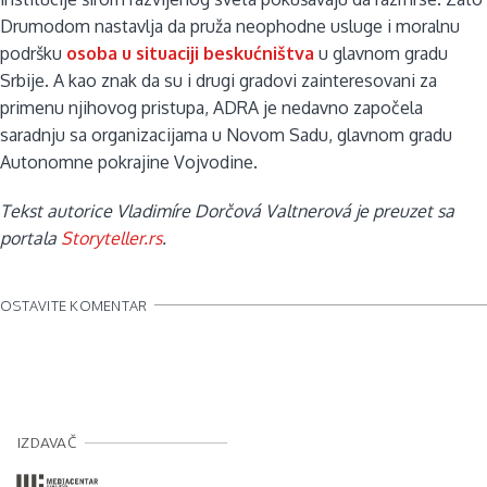
Drumodom nastavlja da pruža neophodne usluge i moralnu
podršku
osoba u situaciji beskućništva
u glavnom gradu
Srbije. A kao znak da su i drugi gradovi zainteresovani za
primenu njihovog pristupa, ADRA je nedavno započela
saradnju sa organizacijama u Novom Sadu, glavnom gradu
Autonomne pokrajine Vojvodine.
Tekst autorice
Vladimíre Dorčová Valtnerová
je preuzet sa
portala
Storyteller.rs
.
OSTAVITE KOMENTAR
IZDAVAČ