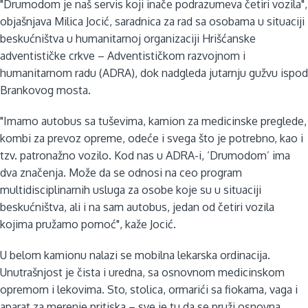
"Drumodom je naš servis koji inače podrazumeva četiri vozila",
objašnjava Milica Jocić, saradnica za rad sa osobama u situaciji
beskućništva u humanitarnoj organizaciji Hrišćanske
adventističke crkve – Adventističkom razvojnom i
humanitarnom radu (ADRA), dok nadgleda jutarnju gužvu ispod
Brankovog mosta.
"Imamo autobus sa tuševima, kamion za medicinske preglede,
kombi za prevoz opreme, odeće i svega što je potrebno, kao i
tzv. patronažno vozilo. Kod nas u ADRA-i, ‘Drumodom’ ima
dva značenja. Može da se odnosi na ceo program
multidisciplinarnih usluga za osobe koje su u situaciji
beskućništva, ali i na sam autobus, jedan od četiri vozila
kojima pružamo pomoć", kaže Jocić.
U belom kamionu nalazi se mobilna lekarska ordinacija.
Unutrašnjost je čista i uredna, sa osnovnom medicinskom
opremom i lekovima. Sto, stolica, ormarići sa fiokama, vaga i
aparat za merenje pritiska – sve je tu da se pruži osnovna