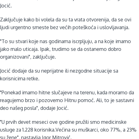
Jocić.
Zaključuje kako bi volela da su ta vrata otvorenija, da se ovi
ljudi urgentno smeste bez većih poteškoća i uslovljavanja.
"To su stvari koje nas godinama iscrpljuju, a na koje imamo
jako malo uticaja. Ipak, trudimo se da ostanemo dobro
organizovani", zaključuje.
Jocić dodaje da su neprijatne ili nezgodne situacije sa
korisnicima retke.
"Ponekad imamo hitne slučajeve na terenu, kada moramo da
reagujemo brzo i pozovemo Hitnu pomoć. Ali, to je sastavni
deo našeg posla", dodaje Jocić.
"U prvih devet meseci ove godine pružili smo medicinske
usluge za 1.228 korisnika.Većina su muškarci, oko 77%, a 23%
su žene", nastavlja Igor Mitrović.