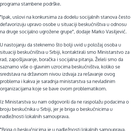
programa stambene podrške.
"Ipak, uslovi na konkursima za dodelu socijalnih stanova često
defavorizuju upravo osobe u situaciji beskućništva u odnosu
na druge socijalno ugrožene grupe", dodaje Marko Vasiljević.
U nastojanju da steknemo što bolji uvid u položaj osoba u
situaciji beskućništva u Srbiji, kontaktirali smo Ministarstvo za
rad, zapošljavanje, boračka i socijalna pitanja. Želeli smo da
saznamo više o glavnim uzrocima beskućništva, koliko se
sredstava na državnom nivou izdvaja za rešavanje ovog
problema i kakva je saradnja ministarstva sa nevladinim
organizacijama koje se bave ovom problematikom.
Iz Ministarstva su nam odgovorili da ne raspolažu podacima o
broju beskućnika u Srbiji, jer je briga o beskućnicima u
nadležnosti lokalnih samouprava.
"Briga o beskućnicima je u nadležnosti lokalnih samouprava.