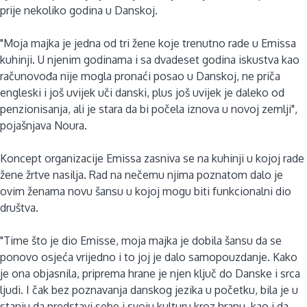
prije nekoliko godina u Danskoj.
"Moja majka je jedna od tri žene koje trenutno rade u Emissa
kuhinji. U njenim godinama i sa dvadeset godina iskustva kao
računovođa nije mogla pronaći posao u Danskoj, ne priča
engleski i još uvijek uči danski, plus još uvijek je daleko od
penzionisanja, ali je stara da bi počela iznova u novoj zemlji",
pojašnjava Noura.
Koncept organizacije Emissa zasniva se na kuhinji u kojoj rade
žene žrtve nasilja. Rad na nečemu njima poznatom dalo je
ovim ženama novu šansu u kojoj mogu biti funkcionalni dio
društva.
"Time što je dio Emisse, moja majka je dobila šansu da se
ponovo osjeća vrijedno i to joj je dalo samopouzdanje. Kako
je ona objasnila, priprema hrane je njen ključ do Danske i srca
ljudi. I čak bez poznavanja danskog jezika u početku, bila je u
stanju da predstavi sebe i svoju kulturu kroz hranu, kao i da