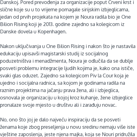
Danskoj. Pored prevođenja za organizacije poput Crveni krst i
slične koje su u to vrijeme pomagale sirijskim izbjeglicama,
jedan od prvih projekata na kojem je Noura radila bio je One
Bilion Rising koji je 2013. godine zajedno sa kolegicom iz
Danske dovela u Kopenhagen.
Nakon uključivanja u One Bilion Rising i nakon što je nastavila
edukaciju upisavši magistarski studij iz socijalnog
poduzetništva i menadžmenta, Noura je odlučila da se dublje
posveti problemu integracije ljudih kojima je, kako ona ističe,
svaki glas oduzet. Zajedno sa kolegicom Piv la Cour koja je
ujedno i socijalna radnica, sa kojom je godinama radila na
raznim projektima na jačanju prava žena, ali i izbjeglica,
osnovala je organizaciju u kojoj kroz kuhanje, žene izbjeglice
pronalaze svoje mjesto u društvu ali i zarađuju novac.
No, ono što joj je dalo najveću inspiraciju da se posveti
ženama koje zbog preseljenja u novu sredinu nemaju više iste
vještine zaposlenja, jeste njena majka, koja se Nouri pridružila