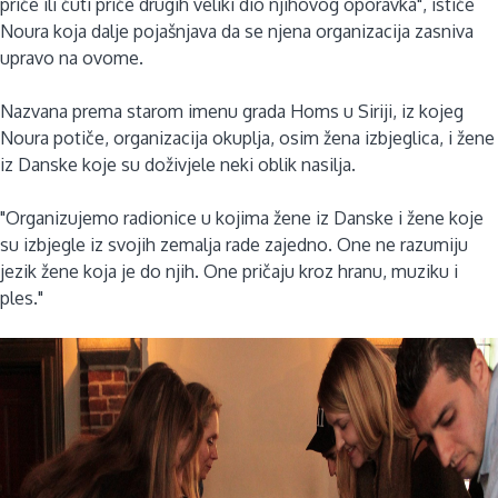
priče ili čuti priče drugih veliki dio njihovog oporavka", ističe
Noura koja dalje pojašnjava da se njena organizacija zasniva
upravo na ovome.
Nazvana prema starom imenu grada Homs u Siriji, iz kojeg
Noura potiče, organizacija okuplja, osim žena izbjeglica, i žene
iz Danske koje su doživjele neki oblik nasilja.
"Organizujemo radionice u kojima žene iz Danske i žene koje
su izbjegle iz svojih zemalja rade zajedno. One ne razumiju
jezik žene koja je do njih. One pričaju kroz hranu, muziku i
ples."