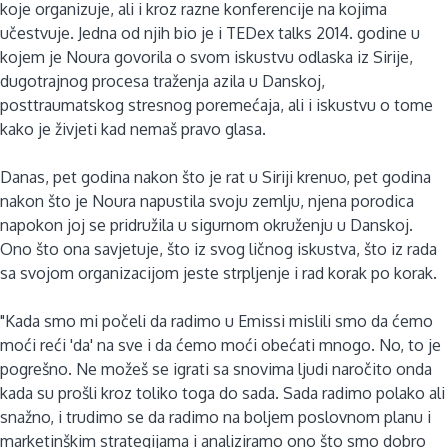
koje organizuje, ali i kroz razne konferencije na kojima
učestvuje. Jedna od njih bio je i TEDex talks 2014. godine u
kojem je Noura govorila o svom iskustvu odlaska iz Sirije,
dugotrajnog procesa traženja azila u Danskoj,
posttraumatskog stresnog poremećaja, ali i iskustvu o tome
kako je živjeti kad nemaš pravo glasa.
Danas, pet godina nakon što je rat u Siriji krenuo, pet godina
nakon što je Noura napustila svoju zemlju, njena porodica
napokon joj se pridružila u sigurnom okruženju u Danskoj.
Ono što ona savjetuje, što iz svog ličnog iskustva, što iz rada
sa svojom organizacijom jeste strpljenje i rad korak po korak.
"Kada smo mi počeli da radimo u Emissi mislili smo da ćemo
moći reći 'da' na sve i da ćemo moći obećati mnogo. No, to je
pogrešno. Ne možeš se igrati sa snovima ljudi naročito onda
kada su prošli kroz toliko toga do sada. Sada radimo polako ali
snažno, i trudimo se da radimo na boljem poslovnom planu i
marketinškim strategijama i analiziramo ono što smo dobro