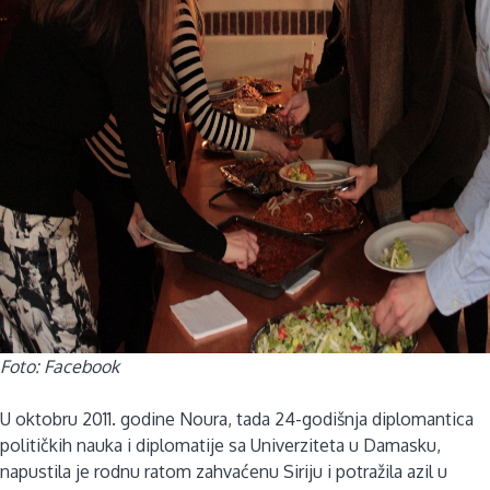
Foto: Facebook
U oktobru 2011. godine Noura, tada 24-godišnja diplomantica
političkih nauka i diplomatije sa Univerziteta u Damasku,
napustila je rodnu ratom zahvaćenu Siriju i potražila azil u