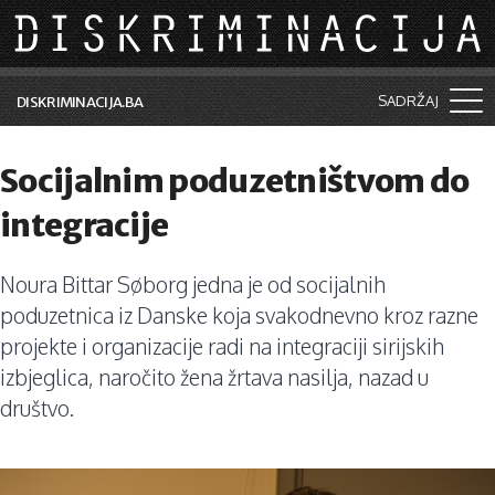
Skip to main content
SADRŽAJ
DISKRIMINACIJA.BA
Šta je diskriminacija?
Socijalnim poduzetništvom do
Vijesti i događaji
integracije
Aktuelne teme
Noura Bittar Søborg jedna je od socijalnih
Kolumne
poduzetnica iz Danske koja svakodnevno kroz razne
Lične priče
projekte i organizacije radi na integraciji sirijskih
izbjeglica, naročito žena žrtava nasilja, nazad u
Saradnja sa medijima
društvo.
Pretraga