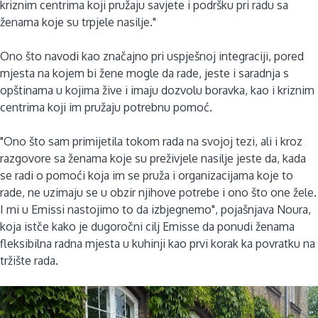
kriznim centrima koji pružaju savjete i podršku pri radu sa
ženama koje su trpjele nasilje."
Ono što navodi kao značajno pri uspješnoj integraciji, pored
mjesta na kojem bi žene mogle da rade, jeste i saradnja s
opštinama u kojima žive i imaju dozvolu boravka, kao i kriznim
centrima koji im pružaju potrebnu pomoć.
"Ono što sam primijetila tokom rada na svojoj tezi, ali i kroz
razgovore sa ženama koje su preživjele nasilje jeste da, kada
se radi o pomoći koja im se pruža i organizacijama koje to
rade, ne uzimaju se u obzir njihove potrebe i ono što one žele.
I mi u Emissi nastojimo to da izbjegnemo", pojašnjava Noura,
koja istče kako je dugoročni cilj Emisse da ponudi ženama
fleksibilna radna mjesta u kuhinji kao prvi korak ka povratku na
tržište rada.