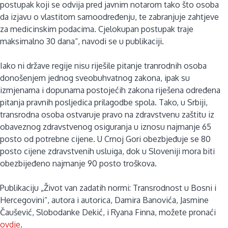
postupak koji se odvija pred javnim notarom tako što osoba
da izjavu o vlastitom samoodređenju, te zabranjuje zahtjeve
za medicinskim podacima. Cjelokupan postupak traje
maksimalno 30 dana“, navodi se u publikaciji.
Iako ni države regije nisu riješile pitanje tranrodnih osoba
donošenjem jednog sveobuhvatnog zakona, ipak su
izmjenama i dopunama postojećih zakona riješena određena
pitanja pravnih posljedica prilagodbe spola. Tako, u Srbiji,
transrodna osoba ostvaruje pravo na zdravstvenu zaštitu iz
obaveznog zdravstvenog osiguranja u iznosu najmanje 65
posto od potrebne cijene. U Crnoj Gori obezbjeđuje se 80
posto cijene zdravstvenih usluiga, dok u Sloveniji mora biti
obezbijeđeno najmanje 90 posto troškova.
Publikaciju „Život van zadatih normi: Transrodnost u Bosni i
Hercegovini“, autora i autorica, Damira Banovića, Jasmine
Čaušević, Slobodanke Dekić, i Ryana Finna, možete pronaći
ovdje
.