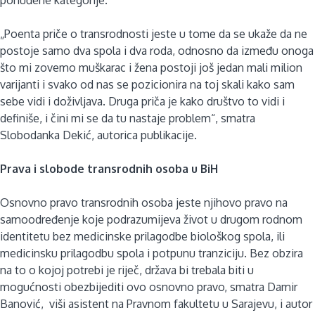
„Poenta priče o transrodnosti jeste u tome da se ukaže da ne
postoje samo dva spola i dva roda, odnosno da između onoga
što mi zovemo muškarac i žena postoji još jedan mali milion
varijanti i svako od nas se pozicionira na toj skali kako sam
sebe vidi i doživljava. Druga priča je kako društvo to vidi i
definiše, i čini mi se da tu nastaje problem“, smatra
Slobodanka Dekić, autorica publikacije.
Prava i slobode transrodnih osoba u BiH
Osnovno pravo transrodnih osoba jeste njihovo pravo na
samoodređenje koje podrazumijeva život u drugom rodnom
identitetu bez medicinske prilagodbe biološkog spola, ili
medicinsku prilagodbu spola i potpunu tranziciju. Bez obzira
na to o kojoj potrebi je riječ, država bi trebala biti u
mogućnosti obezbijediti ovo osnovno pravo, smatra Damir
Banović, viši asistent na Pravnom fakultetu u Sarajevu, i autor