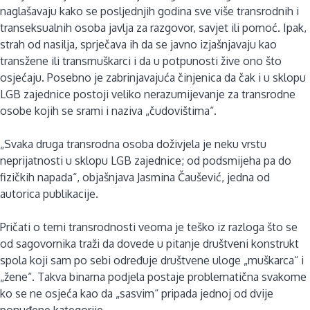
naglašavaju kako se posljednjih godina sve više transrodnih i
transeksualnih osoba javlja za razgovor, savjet ili pomoć. Ipak,
strah od nasilja, sprječava ih da se javno izjašnjavaju kao
transžene ili transmuškarci i da u potpunosti žive ono što
osjećaju. Posebno je zabrinjavajuća činjenica da čak i u sklopu
LGB zajednice postoji veliko nerazumijevanje za transrodne
osobe kojih se srami i naziva „čudovištima“.
„Svaka druga transrodna osoba doživjela je neku vrstu
neprijatnosti u sklopu LGB zajednice; od podsmijeha pa do
fizičkih napada“, objašnjava Jasmina Čaušević, jedna od
autorica publikacije.
Pričati o temi transrodnosti veoma je teško iz razloga što se
od sagovornika traži da dovede u pitanje društveni konstrukt
spola koji sam po sebi određuje društvene uloge „muškarca“ i
„žene“. Takva binarna podjela postaje problematična svakome
ko se ne osjeća kao da „sasvim“ pripada jednoj od dvije
ponuđene kategorije.