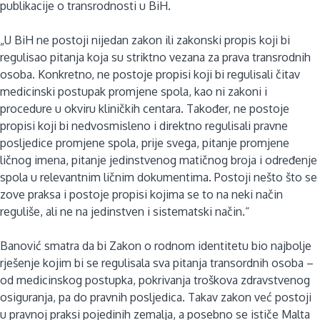
publikacije o transrodnosti u BiH.
„U BiH ne postoji nijedan zakon ili zakonski propis koji bi
regulisao pitanja koja su striktno vezana za prava transrodnih
osoba. Konkretno, ne postoje propisi koji bi regulisali čitav
medicinski postupak promjene spola, kao ni zakoni i
procedure u okviru kliničkih centara. Također, ne postoje
propisi koji bi nedvosmisleno i direktno regulisali pravne
posljedice promjene spola, prije svega, pitanje promjene
ličnog imena, pitanje jedinstvenog matičnog broja i određenje
spola u relevantnim ličnim dokumentima. Postoji nešto što se
zove praksa i postoje propisi kojima se to na neki način
reguliše, ali ne na jedinstven i sistematski način.“
Banović smatra da bi Zakon o rodnom identitetu bio najbolje
rješenje kojim bi se regulisala sva pitanja transordnih osoba –
od medicinskog postupka, pokrivanja troškova zdravstvenog
osiguranja, pa do pravnih posljedica. Takav zakon već postoji
u pravnoj praksi pojedinih zemalja, a posebno se ističe Malta