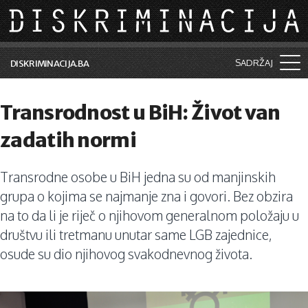
Skip to main content
SADRŽAJ
DISKRIMINACIJA.BA
Šta je diskriminacija?
Transrodnost u BiH: Život van
Vijesti i događaji
zadatih normi
Aktuelne teme
Transrodne osobe u BiH jedna su od manjinskih
Kolumne
grupa o kojima se najmanje zna i govori. Bez obzira
Lične priče
na to da li je riječ o njihovom generalnom položaju u
društvu ili tretmanu unutar same LGB zajednice,
Saradnja sa medijima
osude su dio njihovog svakodnevnog života.
Pretraga