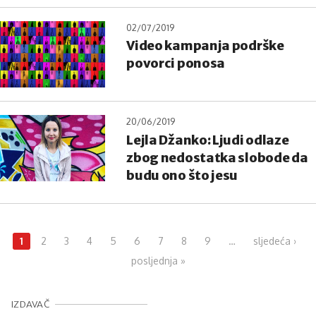
02/07/2019
Video kampanja podrške
povorci ponosa
20/06/2019
Lejla Džanko: Ljudi odlaze
zbog nedostatka slobode da
budu ono što jesu
Pages
1
2
3
4
5
6
7
8
9
…
sljedeća ›
posljednja »
IZDAVAČ