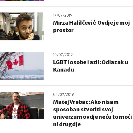
17/07/2019
Mirza Halilčević: Ovdje je moj
prostor
10/07/2019
LGBTI osobe i azil: Odlazak u
Kanadu
04/07/2019
Matej Vrebac: Ako nisam
sposoban stvoriti svoj
univerzum ovdje neću to moći
ni drugdje