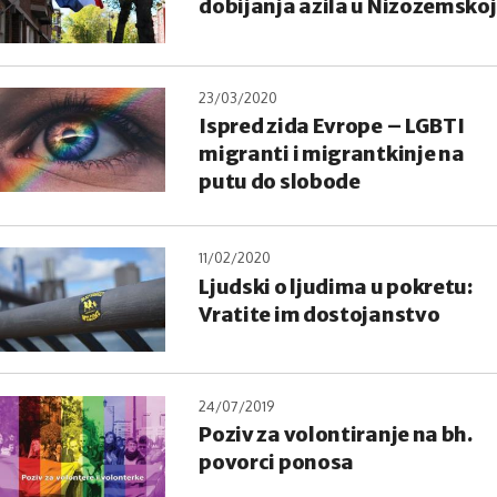
dobijanja azila u Nizozemskoj
23/03/2020
Ispred zida Evrope – LGBTI
migranti i migrantkinje na
putu do slobode
11/02/2020
Ljudski o ljudima u pokretu:
Vratite im dostojanstvo
24/07/2019
Poziv za volontiranje na bh.
povorci ponosa