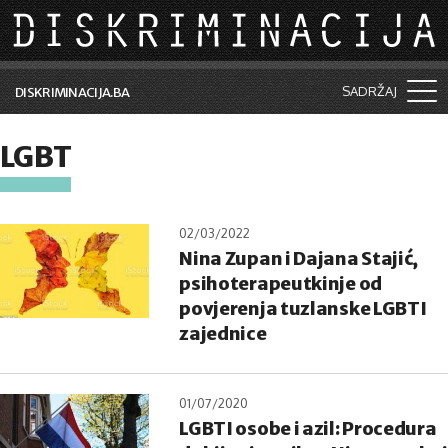
Skip to main content
SADRŽAJ
DISKRIMINACIJA.BA
Šta je diskriminacija?
LGBT
Vijesti i događaji
Aktuelne teme
02/03/2022
Nina Zupan i Dajana Stajić,
Kolumne
psihoterapeutkinje od
Lične priče
povjerenja tuzlanske LGBTI
zajednice
Saradnja sa medijima
Pretraga
01/07/2020
LGBTI osobe i azil: Procedura