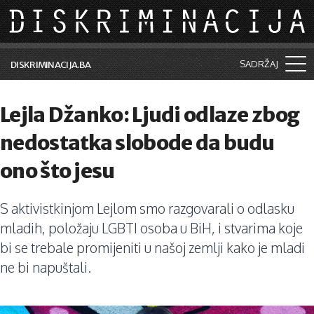
Skip to main content
SADRŽAJ
DISKRIMINACIJA.BA
Šta je diskriminacija?
Lejla Džanko: Ljudi odlaze zbog
Vijesti i događaji
nedostatka slobode da budu
Aktuelne teme
ono što jesu
Kolumne
S aktivistkinjom Lejlom smo razgovarali o odlasku
Lične priče
mladih, položaju LGBTI osoba u BiH, i stvarima koje
Saradnja sa medijima
bi se trebale promijeniti u našoj zemlji kako je mladi
ne bi napuštali.
Pretraga