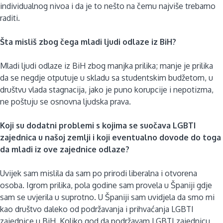
individualnog nivoa i da je to nešto na čemu najviše trebamo
raditi.
Šta misliš zbog čega mladi ljudi odlaze iz BiH?
Mladi ljudi odlaze iz BiH zbog manjka prilika; manje je prilika
da se negdje otputuje u skladu sa studentskim budžetom, u
društvu vlada stagnacija, jako je puno korupcije i nepotizma,
ne poštuju se osnovna ljudska prava.
Koji su dodatni problemi s kojima se suočava LGBTI
zajednica u našoj zemlji i koji eventualno dovode do toga
da mladi iz ove zajednice odlaze?
Uvijek sam mislila da sam po prirodi liberalna i otvorena
osoba. Igrom prilika, pola godine sam provela u Španiji gdje
sam se uvjerila u suprotno. U Španiji sam uvidjela da smo mi
kao društvo daleko od podržavanja i prihvaćanja LGBTI
zajednice u BiH. Koliko god da podržavam LGBTI zajednicu,