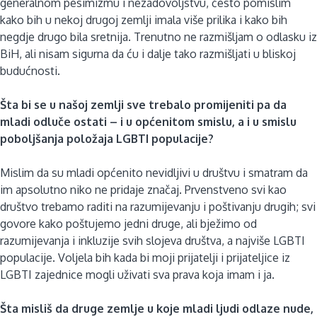
generalnom pesimizmu i nezadovoljstvu, često pomislim
kako bih u nekoj drugoj zemlji imala više prilika i kako bih
negdje drugo bila sretnija. Trenutno ne razmišljam o odlasku iz
BiH, ali nisam sigurna da ću i dalje tako razmišljati u bliskoj
budućnosti.
Šta bi se u našoj zemlji sve trebalo promijeniti pa da
mladi odluče ostati – i u općenitom smislu, a i u smislu
poboljšanja položaja LGBTI populacije?
Mislim da su mladi općenito nevidljivi u društvu i smatram da
im apsolutno niko ne pridaje značaj. Prvenstveno svi kao
društvo trebamo raditi na razumijevanju i poštivanju drugih; svi
govore kako poštujemo jedni druge, ali bježimo od
razumijevanja i inkluzije svih slojeva društva, a najviše LGBTI
populacije. Voljela bih kada bi moji prijatelji i prijateljice iz
LGBTI zajednice mogli uživati sva prava koja imam i ja.
Šta misliš da druge zemlje u koje mladi ljudi odlaze nude,