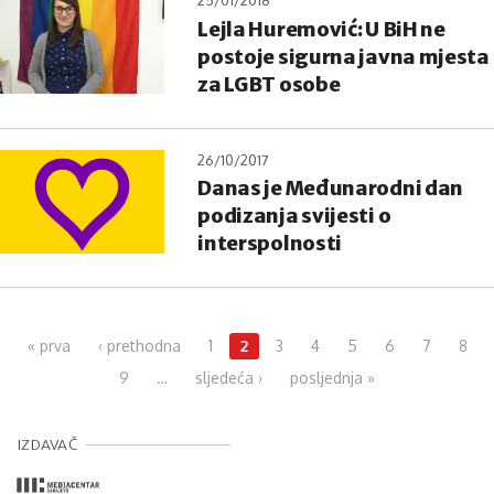
25/01/2018
Lejla Huremović: U BiH ne
postoje sigurna javna mjesta
za LGBT osobe
26/10/2017
Danas je Međunarodni dan
podizanja svijesti o
interspolnosti
Pages
« prva
‹ prethodna
1
2
3
4
5
6
7
8
9
…
sljedeća ›
posljednja »
IZDAVAČ