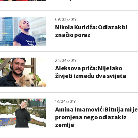
09/05/2019
Nikola Kuridža: Odlazak bi
značio poraz
25/04/2019
Aleksova priča: Nije lako
živjeti između dva svijeta
18/04/2019
Amina Imamović: Bitnija mi je
promjena nego odlazak iz
zemlje