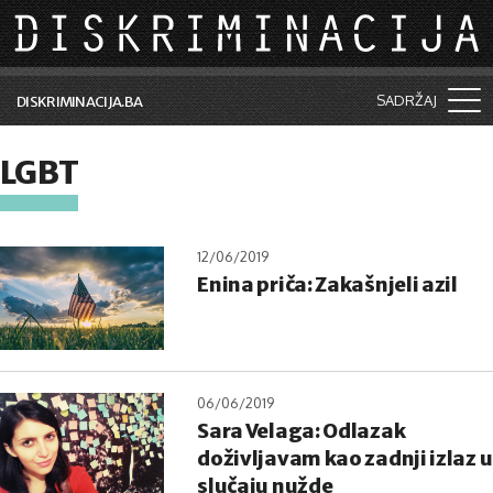
Skip to main content
SADRŽAJ
DISKRIMINACIJA.BA
Šta je diskriminacija?
LGBT
Vijesti i događaji
Aktuelne teme
12/06/2019
Enina priča: Zakašnjeli azil
Kolumne
Lične priče
Saradnja sa medijima
06/06/2019
Pretraga
Sara Velaga: Odlazak
doživljavam kao zadnji izlaz u
slučaju nužde