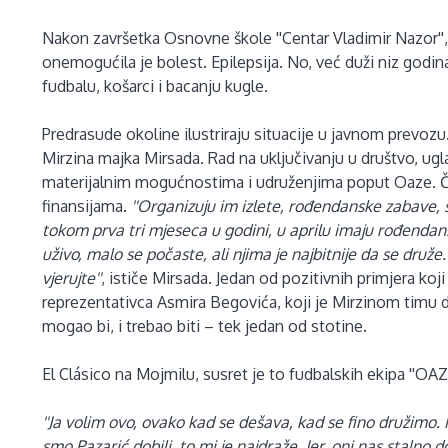
Nakon završetka Osnovne škole ''Centar Vladimir Nazor''
onemogućila je bolest. Epilepsija. No, već duži niz godin
fudbalu, košarci i bacanju kugle.
Predrasude okoline ilustriraju situacije u javnom prevozu
Mirzina majka Mirsada. Rad na uključivanju u društvo, ug
materijalnim mogućnostima i udruženjima poput Oaze. Či
finansijama.
''Organizuju im izlete, rođendanske zabave, 
tokom prva tri mjeseca u godini, u aprilu imaju rođenda
uživo, malo se počaste, ali njima je najbitnije da se druže
vjerujte''
, ističe Mirsada. Jedan od pozitivnih primjera koj
reprezentativca Asmira Begovića, koji je Mirzinom timu
mogao bi, i trebao biti – tek jedan od stotine.
El Clásico na Mojmilu, susret je to fudbalskih ekipa ''OAZA'
''Ja volim ovo, ovako kad se dešava, kad se fino družimo.
smo Pazarić dobili, to mi je najdraže. Jer, oni nas stalno d