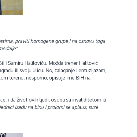
ostima, praviti homogene grupe i na osnovu toga
medalje''
.
BiH Samiru Haliloviću. Možda trener Halilović
radu ili svoju ulicu. No, zalaganje i entuzijazam,
skom terenu, nesporno, upisuje ime BiH na
 i da život ovih ljudi, osoba sa invaliditetom ili
jednici izađu na binu i prolomi se aplauz, suze