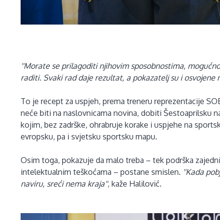
''Morate se prilagoditi njihovim sposobnostima, mogućn
raditi. Svaki rad daje rezultat, a pokazatelj su i osvojene 
To je recept za uspjeh, prema treneru reprezentacije SO
neće biti na naslovnicama novina, dobiti Šestoaprilsku nag
kojim, bez zadrške, ohrabruje korake i uspjehe na sport
evropsku, pa i svjetsku sportsku mapu.
Osim toga, pokazuje da malo treba – tek podrška zajednice,
intelektualnim teškoćama – postane smislen.
''Kada pob
naviru, sreći nema kraja''
, kaže Halilović.