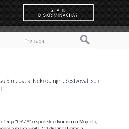
ŠTA JE
DISKRIMINACIJA?
 5 medalja. Neki od njih učestvovali su i
!
druženja ''OAZA'' u sportsku dvoranu na Mojmilu,
jegova majka Emila. Od dijagnosticiranja