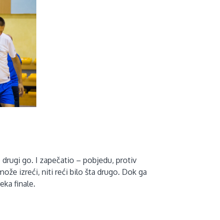
 drugi go. I zapečatio – pobjedu, protiv
ože izreći, niti reći bilo šta drugo. Dok ga
eka finale.