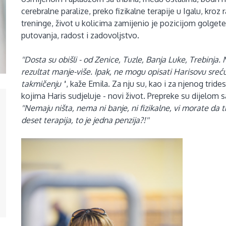
cerebralne paralize, preko fizikalne terapije u Igalu, kro
treninge, život u kolicima zamijenio je pozicijom golgeter
putovanja, radost i zadovoljstvo.
''Dosta su obišli - od Zenice, Tuzle, Banja Luke, Trebinja. 
rezultat manje-više. Ipak, ne mogu opisati Harisovu sre
takmičenju '
', kaže Emila. Za nju su, kao i za njenog tr
kojima Haris sudjeluje - novi život. Prepreke su dijelom 
''Nemaju ništa, nema ni banje, ni fizikalne, vi morate da 
deset terapija, to je jedna penzija?!''