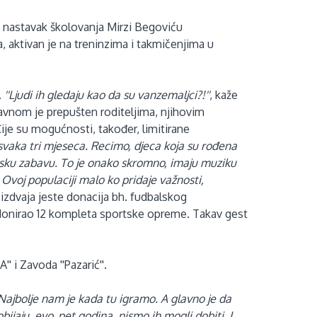
, nastavak školovanja Mirzi Begoviću
a, aktivan je na treninzima i takmičenjima u
.
''Ljudi ih gledaju kao da su vanzemaljci?!''
, kaže
lavnom je prepušten roditeljima, njihovim
je su mogućnosti, također, limitirane
svaka tri mjeseca. Recimo, djeca koja su rođena
nsku zabavu. To je onako skromno, imaju muziku
. Ovoj populaciji malo ko pridaje važnosti,
i izdvaja jeste donacija bh. fudbalskog
 donirao 12 kompleta sportske opreme. Takav gest
' i Zavoda ''Pazarić''.
 Najbolje nam je kada tu igramo. A glavno je da
obijaju, evo, pet godina, nismo ih mogli dobiti. I