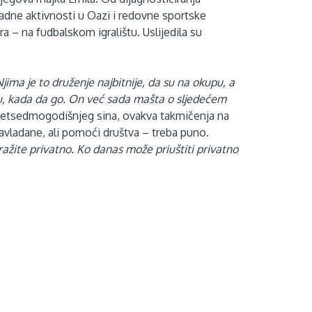
z radne aktivnosti u Oazi i redovne sportske
a – na fudbalskom igralištu. Uslijedila su
Njima je to druženje najbitnije, da su na okupu, a
ću, kada da go. On već sada mašta o sljedećem
idesetsedmogodišnjeg sina, ovakva takmičenja na
savladane, ali pomoći društva – treba puno.
tražite privatno. Ko danas može priuštiti privatno