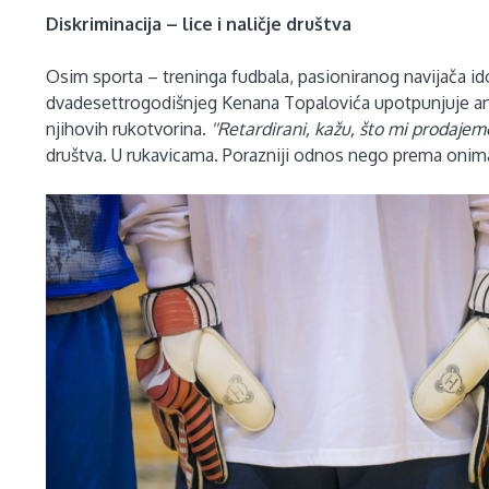
Diskriminacija – lice i naličje društva
Osim sporta – treninga fudbala, pasioniranog navijača i
dvadesettrogodišnjeg Kenana Topalovića upotpunjuje an
njihovih rukotvorina.
''Retardirani, kažu, što mi prodajemo 
društva. U rukavicama. Porazniji odnos nego prema onima 