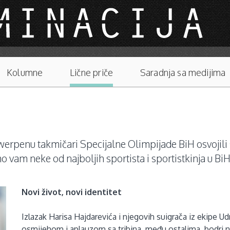
Kolumne
Lične priče
Saradnja sa medijima
rpenu takmičari Specijalne Olimpijade BiH osvojili su
 vam neke od najboljih sportista i sportistkinja u BiH
Novi život, novi identitet
Izlazak Harisa Hajdarevića i njegovih suigrača iz ekipe U
osmijehom i aplauzom sa tribina, među ostalima, bodri n