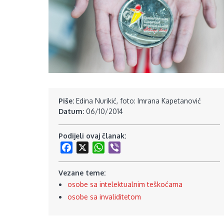
Piše:
Edina Nurikić, foto: Imrana Kapetanović
Datum:
06/10/2014
Podijeli ovaj članak:
Facebook
X
WhatsApp
Viber
Vezane teme:
osobe sa intelektualnim teškoćama
osobe sa invaliditetom