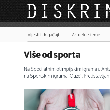
Skip to main content
Main menu
Vijesti i događaji
Aktuelne teme
Više od sporta
Na Specijalnim olimpijskim igrama u Antwe
na Sportskim igrama 'Oaze'. Predstavljamo