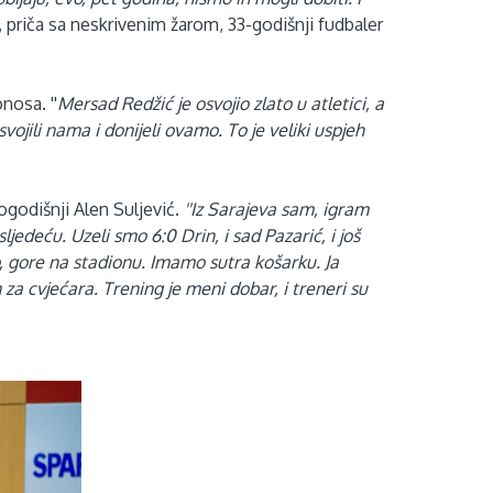
, priča sa neskrivenim žarom, 33-godišnji fudbaler
nosa. ''
Mersad Redžić je osvojio zlato u atletici, a
vojili nama i donijeli ovamo. To je veliki uspjeh
ogodišnji Alen Suljević.
''Iz Sarajeva sam, igram
ljedeću. Uzeli smo 6:0 Drin, i sad Pazarić, i još
o, gore na stadionu. Imamo sutra košarku. Ja
za cvjećara. Trening je meni dobar, i treneri su