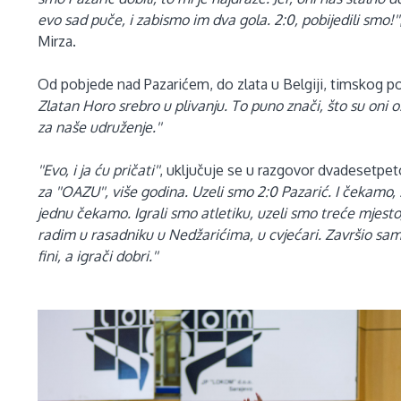
evo sad puče, i zabismo im dva gola. 2:0, pobijedili smo!''
Mirza.
Od pobjede nad Pazarićem, do zlata u Belgiji, timskog po
Zlatan Horo srebro u plivanju. To puno znači, što su oni os
za naše udruženje.''
''Evo, i ja ću pričati''
, uključuje se u razgovor dvadesetpet
za ''OAZU'', više godina. Uzeli smo 2:0 Pazarić. I čekamo, s
jednu čekamo. Igrali smo atletiku, uzeli smo treće mjest
radim u rasadniku u Nedžarićima, u cvjećari. Završio sam 
fini, a igrači dobri.''