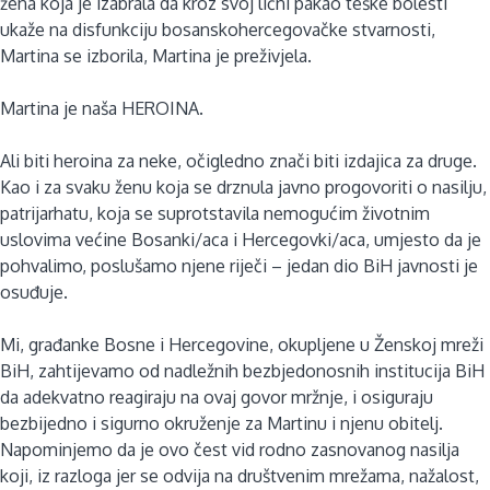
žena koja je izabrala da kroz svoj lični pakao teške bolesti
ukaže na disfunkciju bosanskohercegovačke stvarnosti,
Martina se izborila, Martina je preživjela.
Martina je naša HEROINA.
Ali biti heroina za neke, očigledno znači biti izdajica za druge.
Kao i za svaku ženu koja se drznula javno progovoriti o nasilju,
patrijarhatu, koja se suprotstavila nemogućim životnim
uslovima većine Bosanki/aca i Hercegovki/aca, umjesto da je
pohvalimo, poslušamo njene riječi – jedan dio BiH javnosti je
osuđuje.
Mi, građanke Bosne i Hercegovine, okupljene u Ženskoj mreži
BiH, zahtijevamo od nadležnih bezbjedonosnih institucija BiH
da adekvatno reagiraju na ovaj govor mržnje, i osiguraju
bezbijedno i sigurno okruženje za Martinu i njenu obitelj.
Napominjemo da je ovo čest vid rodno zasnovanog nasilja
koji, iz razloga jer se odvija na društvenim mrežama, nažalost,