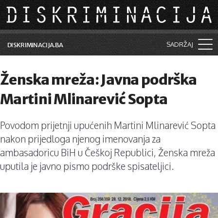
Skip to main content
SADRŽAJ
DISKRIMINACIJA.BA
Šta je diskriminacija?
Ženska mreža: Javna podrška
Vijesti i događaji
Martini Mlinarević Sopta
Aktuelne teme
Povodom prijetnji upućenih Martini Mlinarević Sopta
Kolumne
nakon prijedloga njenog imenovanja za
Lične priče
ambasadoricu BiH u Češkoj Republici, Ženska mreža
uputila je javno pismo podrške spisateljici.
Saradnja sa medijima
Pretraga