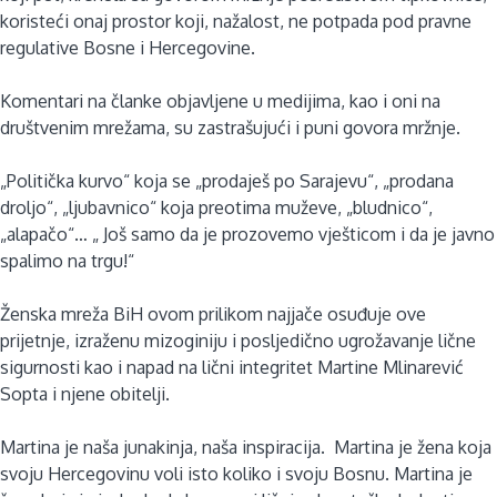
koristeći onaj prostor koji, nažalost, ne potpada pod pravne
regulative Bosne i Hercegovine.
Komentari na članke objavljene u medijima, kao i oni na
društvenim mrežama, su zastrašujući i puni govora mržnje.
„Politička kurvo“ koja se „prodaješ po Sarajevu“, „prodana
droljo“, „ljubavnico“ koja preotima muževe, „bludnico“,
„alapačo“… „ Još samo da je prozovemo vješticom i da je javno
spalimo na trgu!“
Ženska mreža BiH ovom prilikom najjače osuđuje ove
prijetnje, izraženu mizoginiju i posljedično ugrožavanje lične
sigurnosti kao i napad na lični integritet Martine Mlinarević
Sopta i njene obitelji.
Martina je naša junakinja, naša inspiracija. Martina je žena koja
svoju Hercegovinu voli isto koliko i svoju Bosnu. Martina je