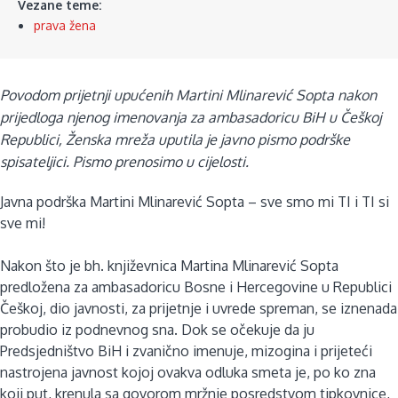
Vezane teme:
prava žena
Povodom prijetnji upućenih Martini Mlinarević Sopta nakon
prijedloga njenog imenovanja za ambasadoricu BiH u Češkoj
Republici, Ženska mreža uputila je javno pismo podrške
spisateljici. Pismo prenosimo u cijelosti.
Javna podrška Martini Mlinarević Sopta – sve smo mi TI i TI si
sve mi!
Nakon što je bh. književnica Martina Mlinarević Sopta
predložena za ambasadoricu Bosne i Hercegovine u Republici
Češkoj, dio javnosti, za prijetnje i uvrede spreman, se iznenada
probudio iz podnevnog sna. Dok se očekuje da ju
Predsjedništvo BiH i zvanično imenuje, mizogina i prijeteći
nastrojena javnost kojoj ovakva odluka smeta je, po ko zna
koji put, krenula sa govorom mržnje posredstvom tipkovnice,