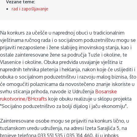
Vezane teme:
rad i zapošljavanje
Na konkurs za učešće u naprednoj obuci u tradicionalnim
vještinama ručnog rada i o socijalnom poduzetništvu mogu se
prijaviti nezaposlene i žene slabijeg imovinskog stanja, kao i
ostale zainteresovane žene sa područja Tuzle i okoline, te
Vlasenice i okoline. Obuka predviđa usvajanje vještina iz
naprednih tehnika pletenja i heklanja, nakon koje će uslijediti i
obuka o socijalnom poduzetništvu i razvoju malog biznisa, što
će omogućiti polaznicama da novostečeno znanje iskoriste u
svrhu sticanja prihoda, navode iz Udruženja
Bosanske
rukotvorine/BHcrafts
koje obuku realizuje u sklopu projekta
"Socijalno poduzetništvo za bolji dijalog i jaču ekonomiju".
Zainteresovane osobe mogu se prijaviti na konkurs lično, u
tuzlanskom uredu udruženja, na adresi Izeta Sarajlića 5, na
brojeve telefona 033 551 535 i 035 314 460, ili u inboks