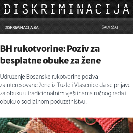
Skip to main content
SADRŽAJ
DISKRIMINACIJA.BA
Šta je diskriminacija?
BH rukotvorine: Poziv za
Vijesti i događaji
besplatne obuke za žene
Aktuelne teme
Udruženje Bosanske rukotvorine poziva
Kolumne
zainteresovane žene iz Tuzle i Vlasenice da se prijave
Lične priče
za obuku u tradicionalnim vještinama ručnog rada i
obuku o socijalnom poduzetništvu.
Saradnja sa medijima
Pretraga