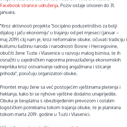
Facebook stranice udruženja
. Poziv ostaje otvoren do 31.
januara.
"Kroz aktivnosti projekta 'Socijalno poduzetništvo za bolji
dijalog i jaču ekonomiju' u trajanju od pet mjeseci (januar –
maj 2019) cilj nam je, kroz neformalne obuke, očuvati tradiciju i
kulturnu baštinu naroda i narodnosti Bosne i Hercegovine,
obučiti žene Tuzle i Vlasenice u razvoju malog biznisa, te ih
osnažiti u zajedničkim naporima prevazilaženja ekonomskih
neprilika kroz ostvarivanje radnog angažmana i sticanje
prihoda", poručuju organizatori obuke.
Prioritet imaju žene sa već postojećim vještinama pletenja i
heklanja, kako bi se njihove vještine dodatno unaprijedile.
Obuka je besplatna s obezbijeđenim prevozom i ostalim
logističkim potrebama tokom trajanja obuke, te je planirana
tokom marta 2019. godine u Tuzli i Vlasenici.