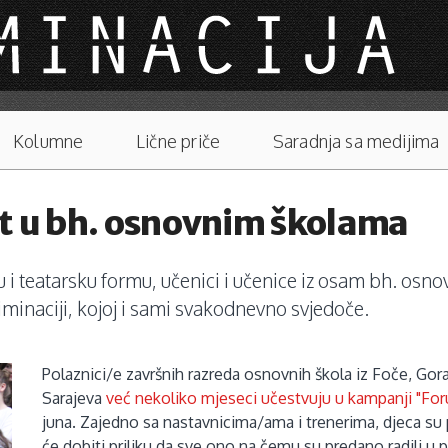
Kolumne
Lične priče
Saradnja sa medijima
ut u bh. osnovnim školama
u i teatarsku formu, učenici i učenice iz osam bh. osn
minaciji, kojoj i sami svakodnevno svjedoče.
Polaznici/e završnih razreda osnovnih škola iz Foče, Gor
Sarajeva
već nekoliko mjeseci učestvuju u kampanji "Forum
juna. Zajedno sa nastavnicima/ama i trenerima, djeca su p
će dobiti priliku da sve ono na čemu su predano radili u