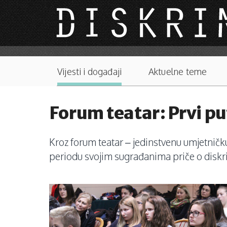
Skip to main content
Main menu
Vijesti i događaji
Aktuelne teme
Forum teatar: Prvi p
Kroz forum teatar – jedinstvenu umjetničk
periodu svojim sugrađanima priče o diskri