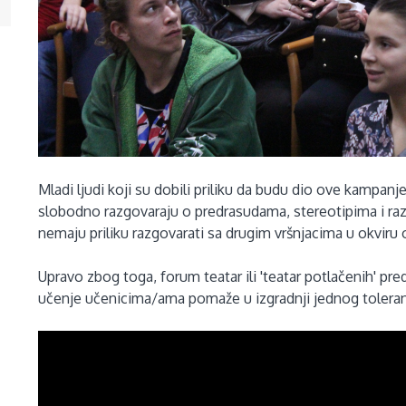
Mladi ljudi koji su dobili priliku da budu dio ove kampan
slobodno razgovaraju o predrasudama, stereotipima i razl
nemaju priliku razgovarati sa drugim vršnjacima u okviru 
Upravo zbog toga, forum teatar ili 'teatar potlačenih' pre
učenje učenicima/ama pomaže u izgradnji jednog tolera