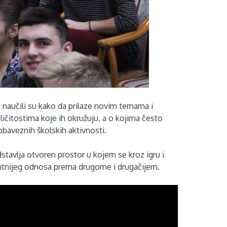
je naučili su kako da prilaze novim temama i
ičitostima koje ih okružuju, a o kojima često
obaveznih školskih aktivnosti.
dstavlja otvoren prostor u kojem se kroz igru i
ntnijeg odnosa prema drugome i drugačijem.