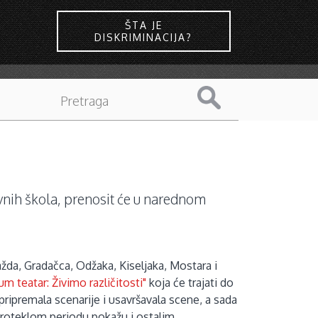
ŠTA JE
DISKRIMINACIJA?
ovnih škola, prenosit će u narednom
ažda, Gradačca, Odžaka, Kiseljaka, Mostara i
 teatar: Živimo različitosti"
koja će trajati do
ripremala scenarije i usavršavala scene, a sada
 proteklom periodu pokažu i ostalim