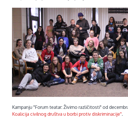
Kampanju "Forum teatar: Živimo različitosti" od decembr
Koalicija civilnog društva u borbi protiv diskriminacije''
.