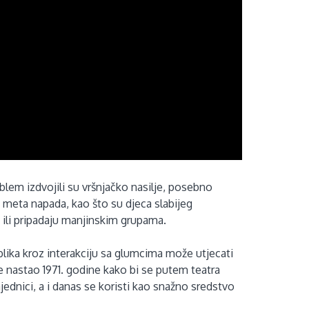
blem izdvojili su vršnjačko nasilje, posebno
meta napada, kao što su djeca slabijeg
a ili pripadaju manjinskim grupama.
ika kroz interakciju sa glumcima može utjecati
t je nastao 1971. godine kako bi se putem teatra
jednici, a i danas se koristi kao snažno sredstvo