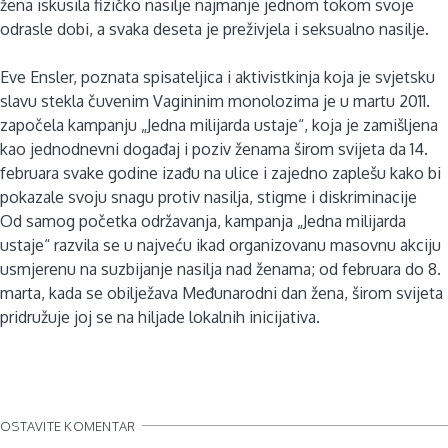
žena iskusila fizičko nasilje najmanje jednom tokom svoje
odrasle dobi, a svaka deseta je preživjela i seksualno nasilje.
Eve Ensler, poznata spisateljica i aktivistkinja koja je svjetsku
slavu stekla čuvenim Vagininim monolozima je u martu 2011.
započela kampanju „Jedna milijarda ustaje“, koja je zamišljena
kao jednodnevni događaj i poziv ženama širom svijeta da 14.
februara svake godine izađu na ulice i zajedno zaplešu kako bi
pokazale svoju snagu protiv nasilja, stigme i diskriminacije
Od samog početka održavanja, kampanja „Jedna milijarda
ustaje“ razvila se u najveću ikad organizovanu masovnu akciju
usmjerenu na suzbijanje nasilja nad ženama; od februara do 8.
marta, kada se obilježava Međunarodni dan žena, širom svijeta
pridružuje joj se na hiljade lokalnih inicijativa.
OSTAVITE KOMENTAR