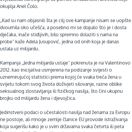
okuplja Anel Čolo.
„Kad su nam objasnili šta je cilj ove kampanje nisam se uopšte
dvoumila oko učešća, a posebno mi se dopalo što je i dosta
dječaka, inače stidljivih, bilo spremno dolaziti s nama na
probe“ kaže Adela Jusupović, jedna od onih koja je danas
ustala uz milijardu.
Kampanja „Jedna milijarda ustaje“ pokrenuta je na Valentinovo
2012. kao inicijativa usmjerena na podizanje svijesti o
uznemirujućoj statistici prema kojoj će svaka treća žena u
svijetu tokom svog života doživjeti silovanje, razne oblike
seksualnog zlostavljanja ili fizičkog nasilja, što čini ukupnu
brojku od milijardu žena i djevojčica.
Jedinstveni podaci o učestalosti nasilja nad ženama za Evropu
ne postoje, ali mnoge zemlje članice EU provode istraživanja
koja sugerišu kako je u svim državama svaka četvrta ili peta