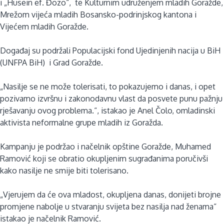
i „Husein ef. Đozo“, te Kulturnim udruženjem mladih Goražde,
Mrežom vijeća mladih Bosansko-podrinjskog kantona i
Vijećem mladih Goražde.
Događaj su podržali Populacijski fond Ujedinjenih nacija u BiH
(UNFPA BiH) i Grad Goražde.
„Nasilje se ne može tolerisati, to pokazujemo i danas, i opet
pozivamo izvršnu i zakonodavnu vlast da posvete punu pažnju
rješavanju ovog problema.“, istakao je Anel Čolo, omladinski
aktivista neformalne grupe mladih iz Goražda.
Kampanju je podržao i načelnik opštine Goražde, Muhamed
Ramović koji se obratio okupljenim sugrađanima poručivši
kako nasilje ne smije biti tolerisano.
„Vjerujem da će ova mladost, okupljena danas, donijeti brojne
promjene nabolje u stvaranju svijeta bez nasilja nad ženama“
istakao je načelnik Ramović.