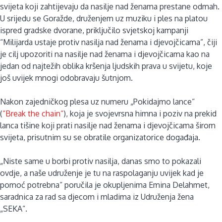
svijeta koji zahtijevaju da nasilje nad ženama prestane odmah.
U srijedu se Goražde, druženjem uz muziku i ples na platou
ispred gradske dvorane, priključilo svjetskoj kampanji
“Milijarda ustaje protiv nasilja nad ženama i djevojčicama”, čiji
je cilj upozoriti na nasilje nad ženama i djevojčicama kao na
jedan od najtežih oblika kršenja ljudskih prava u svijetu, koje
još uvijek mnogi odobravaju šutnjom.
Nakon zajedničkog plesa uz numeru „Pokidajmo lance“
(
“Break the chain“
), koja je svojevrsna himna i poziv na prekid
lanca tišine koji prati nasilje nad ženama i djevojčicama širom
svijeta, prisutnim su se obratile organizatorice događaja.
„Niste same u borbi protiv nasilja, danas smo to pokazali
ovdje, a naše udruženje je tu na raspolaganju uvijek kad je
pomoć potrebna“ poručila je okupljenima Emina Delahmet,
saradnica za rad sa djecom i mladima iz Udruženja žena
„SEKA“.