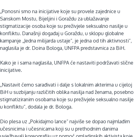
„Ponosni smo na inicijative koje su provele zajednice u
Sanskom Mostu, Bijeljini i Goraždu za ublažavanje
stigmatizacije osoba koje su preživjele seksualno nasilje u
konfliktu. Današnji događaj u Goraždu, u sklopu globalne
kampanje „Jedna milijarda ustaje“, je jedna od tih aktivnosti“,
naglasila je dr. Doina Bologa, UNFPA predstavnica za BiH.
Kako je i sama naglasila, UNFPA će nastaviti podržavati slične
inicijative.
„Nastavit ćemo sarađivati i dalje s lokalnim akterima u cijeloj
BiH u suzbijanju različitih oblika nasilja nad ženama, posebno
stigmatiziranim osobama koje su preživjele seksualno nasilje
u konfliktu“, dodala je dr. Bologa.
Dio plesa uz „Pokidajmo lance“ najviše se dopao najmlađim
učesnicima i učesnicama koji su u prethodnim danima
uvježbavali koreografiju uz pomoć omladinskih aktivista koje