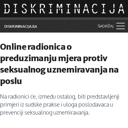
Skip to main content
SADRŽAJ
DISKRIMINACIJA.BA
Šta je diskriminacija?
Online radionica o
Vijesti i događaji
preduzimanju mjera protiv
Aktuelne teme
seksualnog uznemiravanja na
Kolumne
poslu
Lične priče
Na radionici će, između ostalog, biti predstavljenji
Saradnja sa medijima
primjeri iz sudske prakse i uloga poslodavaca u
Pretraga
prevenciji seksualnog uznemiravanja.