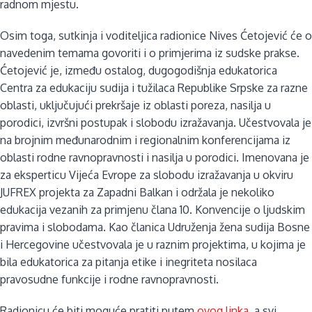
radnom mjestu.
Osim toga, sutkinja i voditeljica radionice Nives Ćetojević će o
navedenim temama govoriti i o primjerima iz sudske prakse.
Ćetojević je, između ostalog, dugogodišnja edukatorica
Centra za edukaciju sudija i tužilaca Republike Srpske za razne
oblasti, uključujući prekršaje iz oblasti poreza, nasilja u
porodici, izvršni postupak i slobodu izražavanja. Učestvovala je
na brojnim međunarodnim i regionalnim konferencijama iz
oblasti rodne ravnopravnosti i nasilja u porodici. Imenovana je
za eksperticu Vijeća Evrope za slobodu izražavanja u okviru
JUFREX projekta za Zapadni Balkan i održala je nekoliko
edukacija vezanih za primjenu člana 10. Konvencije o ljudskim
pravima i slobodama. Kao članica Udruženja žena sudija Bosne
i Hercegovine učestvovala je u raznim projektima, u kojima je
bila edukatorica za pitanja etike i inegriteta nosilaca
pravosudne funkcije i rodne ravnopravnosti.
Radionicu će biti moguće pratiti putem
ovog linka
, a svi