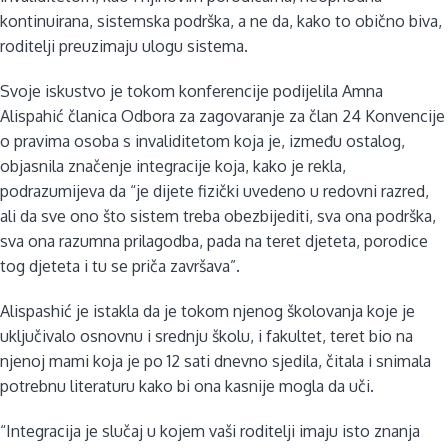
kontinuirana, sistemska podrška, a ne da, kako to obično biva,
roditelji preuzimaju ulogu sistema.
Svoje iskustvo je tokom konferencije podijelila Amna
Alispahić članica Odbora za zagovaranje za član 24 Konvencije
o pravima osoba s invaliditetom koja je, između ostalog,
objasnila značenje integracije koja, kako je rekla,
podrazumijeva da “je dijete fizički uvedeno u redovni razred,
ali da sve ono što sistem treba obezbijediti, sva ona podrška,
sva ona razumna prilagodba, pada na teret djeteta, porodice
tog djeteta i tu se priča završava”.
Alispashić je istakla da je tokom njenog školovanja koje je
uključivalo osnovnu i srednju školu, i fakultet, teret bio na
njenoj mami koja je po 12 sati dnevno sjedila, čitala i snimala
potrebnu literaturu kako bi ona kasnije mogla da uči.
“Integracija je slučaj u kojem vaši roditelji imaju isto znanja