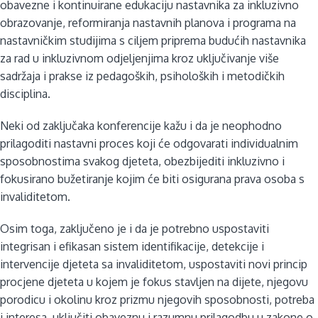
obavezne i kontinuirane edukaciju nastavnika za inkluzivno
obrazovanje, reformiranja nastavnih planova i programa na
nastavničkim studijima s ciljem priprema budućih nastavnika
za rad u inkluzivnom odjeljenjima kroz uključivanje više
sadržaja i prakse iz pedagoških, psiholoških i metodičkih
disciplina.
Neki od zaključaka konferencije kažu i da je neophodno
prilagoditi nastavni proces koji će odgovarati individualnim
sposobnostima svakog djeteta, obezbijediti inkluzivno i
fokusirano bužetiranje kojim će biti osigurana prava osoba s
invaliditetom.
Osim toga, zaključeno je i da je potrebno uspostaviti
integrisan i efikasan sistem identifikacije, detekcije i
intervencije djeteta sa invaliditetom, uspostaviti novi princip
procjene djeteta u kojem je fokus stavljen na dijete, njegovu
porodicu i okolinu kroz prizmu njegovih sposobnosti, potreba
i interesa, uključiti obaveznu i razumnu prilagodbu u zakone o