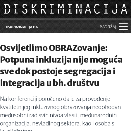
Skip to main content
SADRŽAJ
DISKRIMINACIJA.BA
Šta je diskriminacija?
Osvijetlimo OBRAZovanje:
Vijesti i događaji
Potpuna inkluzija nije moguća
Aktuelne teme
sve dok postoje segregacija i
Kolumne
integracija u bh. društvu
Lične priče
Na konferenciji poručeno da je za provođenje
Saradnja sa medijima
kvalitetnijeg inkluzivnog obrazovanja neophodan
Pretraga
međusobni rad svih nivoa vlasti, međunarodnih
organizacija, nevladinog sektora, kao i osoba s