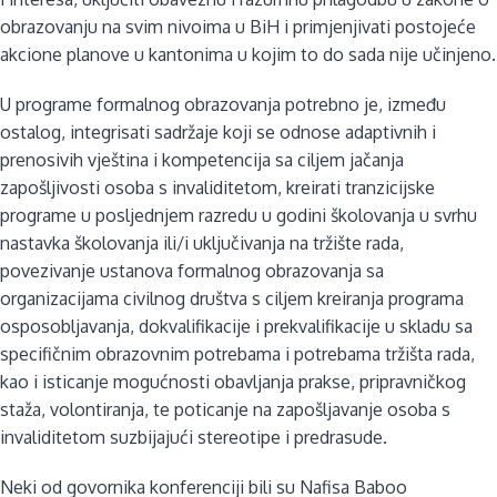
obrazovanju na svim nivoima u BiH i primjenjivati postojeće
akcione planove u kantonima u kojim to do sada nije učinjeno.
U programe formalnog obrazovanja potrebno je, između
ostalog, integrisati sadržaje koji se odnose adaptivnih i
prenosivih vještina i kompetencija sa ciljem jačanja
zapošljivosti osoba s invaliditetom, kreirati tranzicijske
programe u posljednjem razredu u godini školovanja u svrhu
nastavka školovanja ili/i uključivanja na tržište rada,
povezivanje ustanova formalnog obrazovanja sa
organizacijama civilnog društva s ciljem kreiranja programa
osposobljavanja, dokvalifikacije i prekvalifikacije u skladu sa
specifičnim obrazovnim potrebama i potrebama tržišta rada,
kao i isticanje mogućnosti obavljanja prakse, pripravničkog
staža, volontiranja, te poticanje na zapošljavanje osoba s
invaliditetom suzbijajući stereotipe i predrasude.
Neki od govornika konferenciji bili su Nafisa Baboo