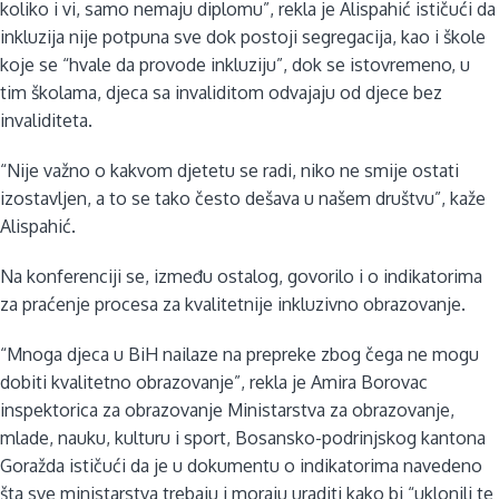
koliko i vi, samo nemaju diplomu”, rekla je Alispahić ističući da
inkluzija nije potpuna sve dok postoji segregacija, kao i škole
koje se “hvale da provode inkluziju”, dok se istovremeno, u
tim školama, djeca sa invaliditom odvajaju od djece bez
invaliditeta.
“Nije važno o kakvom djetetu se radi, niko ne smije ostati
izostavljen, a to se tako često dešava u našem društvu”, kaže
Alispahić.
Na konferenciji se, između ostalog, govorilo i o indikatorima
za praćenje procesa za kvalitetnije inkluzivno obrazovanje.
“Mnoga djeca u BiH nailaze na prepreke zbog čega ne mogu
dobiti kvalitetno obrazovanje”, rekla je Amira Borovac
inspektorica za obrazovanje Ministarstva za obrazovanje,
mlade, nauku, kulturu i sport, Bosansko-podrinjskog kantona
Goražda ističući da je u dokumentu o indikatorima navedeno
šta sve ministarstva trebaju i moraju uraditi kako bi “uklonili te