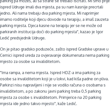
parking pa možeš, ali sa strane se trebalo iscrtati. Mi smo prije
ispred Udruge imali dva mjesta, pa su nam kasnije precrtali
jedno. Ali nama trebaju dva parking mjesta. Mi naprimjer
imamo roditelje koji djecu dovode na terapiju, a imaš zauzeta
parking mjesta. Djeca kasne na terapiju jer se ne može od
parkiranih institucija doći do parking mjesta'', kazao je Igor
Ledić predsjednik Udruge.
On je pitao gradsko poduzeće, zašto ispred Gradske uprave u
Cernici ispred ureda za ovjeravanje dokumenata nema parking
mjesto za osobe sa invaliditetom.
''Ima rampa, a nema mjesta. Ispred HDZ-a ima parking za
osobe sa invaliditetom koji je u lokvi, kad kiša padne on pliva.
Parkinzi nisu napravljeni i nije se vodilo računa o osobama s
invaliditetom, a po zakonu javni parking treba 0,5 parking
mjesta za osobe s invaliditetom. Primjerice na 20 parking
mjesta ide jedno takvo mjesto'', kaže Ledić.