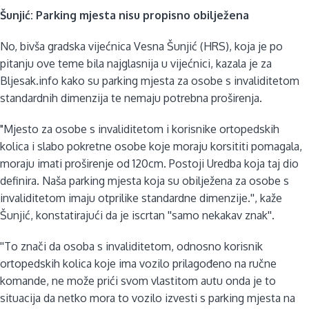
Šunjić: Parking mjesta nisu propisno obilježena
No, bivša gradska vijećnica Vesna Šunjić (HRS), koja je po
pitanju ove teme bila najglasnija u vijećnici, kazala je za
Bljesak.info kako su parking mjesta za osobe s invaliditetom
standardnih dimenzija te nemaju potrebna proširenja.
"Mjesto za osobe s invaliditetom i korisnike ortopedskih
kolica i slabo pokretne osobe koje moraju korsititi pomagala,
moraju imati proširenje od 120cm. Postoji Uredba koja taj dio
definira. Naša parking mjesta koja su obilježena za osobe s
invaliditetom imaju otprilike standardne dimenzije.'', kaže
Šunjić, konstatirajući da je iscrtan ''samo nekakav znak''.
''To znači da osoba s invaliditetom, odnosno korisnik
ortopedskih kolica koje ima vozilo prilagođeno na ručne
komande, ne može prići svom vlastitom autu onda je to
situacija da netko mora to vozilo izvesti s parking mjesta na