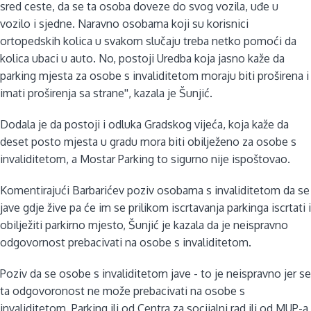
sred ceste, da se ta osoba doveze do svog vozila, uđe u
vozilo i sjedne. Naravno osobama koji su korisnici
ortopedskih kolica u svakom slučaju treba netko pomoći da
kolica ubaci u auto. No, postoji Uredba koja jasno kaže da
parking mjesta za osobe s invaliditetom moraju biti proširena i
imati proširenja sa strane'', kazala je Šunjić.
Dodala je da postoji i odluka Gradskog vijeća, koja kaže da
deset posto mjesta u gradu mora biti obilježeno za osobe s
invaliditetom, a Mostar Parking to sigurno nije ispoštovao.
Komentirajući Barbarićev poziv osobama s invaliditetom da se
jave gdje žive pa će im se prilikom iscrtavanja parkinga iscrtati i
obilježiti parkirno mjesto, Šunjić je kazala da je neispravno
odgovornost prebacivati na osobe s invaliditetom.
Poziv da se osobe s invaliditetom jave - to je neispravno jer se
ta odgovoronost ne može prebacivati na osobe s
invaliditetom. Parking ili od Centra za socijalni rad ili od MUP-a