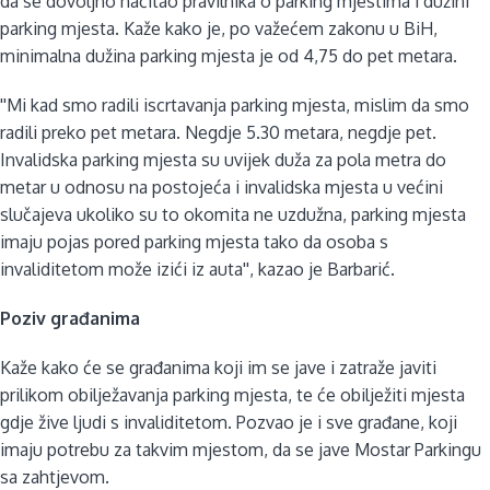
da se dovoljno načitao pravilnika o parking mjestima i dužini
parking mjesta. Kaže kako je, po važećem zakonu u BiH,
minimalna dužina parking mjesta je od 4,75 do pet metara.
''Mi kad smo radili iscrtavanja parking mjesta, mislim da smo
radili preko pet metara. Negdje 5.30 metara, negdje pet.
Invalidska parking mjesta su uvijek duža za pola metra do
metar u odnosu na postojeća i invalidska mjesta u većini
slučajeva ukoliko su to okomita ne uzdužna, parking mjesta
imaju pojas pored parking mjesta tako da osoba s
invaliditetom može izići iz auta'', kazao je Barbarić.
Poziv građanima
Kaže kako će se građanima koji im se jave i zatraže javiti
prilikom obilježavanja parking mjesta, te će obilježiti mjesta
gdje žive ljudi s invaliditetom. Pozvao je i sve građane, koji
imaju potrebu za takvim mjestom, da se jave Mostar Parkingu
sa zahtjevom.