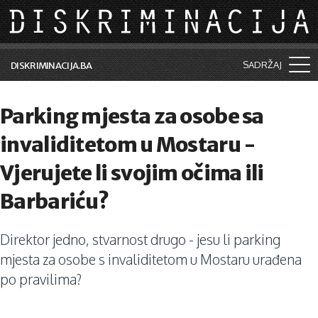
Skip to main content
SADRŽAJ
DISKRIMINACIJA.BA
Šta je diskriminacija?
Parking mjesta za osobe sa
Vijesti i događaji
invaliditetom u Mostaru -
Aktuelne teme
Vjerujete li svojim očima ili
Kolumne
Barbariću?
Lične priče
Direktor jedno, stvarnost drugo - jesu li parking
Saradnja sa medijima
mjesta za osobe s invaliditetom u Mostaru urađena
Pretraga
po pravilima?