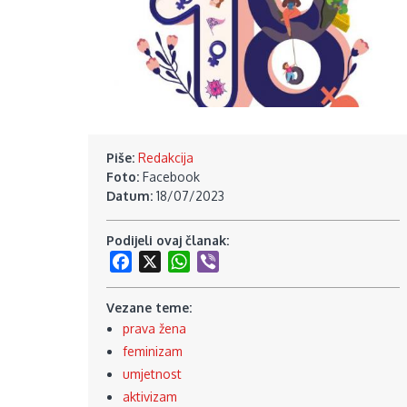
Piše:
Redakcija
Foto:
Facebook
Datum:
18/07/2023
Podijeli ovaj članak:
Facebook
X
WhatsApp
Viber
Vezane teme:
prava žena
feminizam
umjetnost
aktivizam