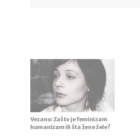
Vezano:
Zašto je feminizam
humanizam ili šta žene žele?