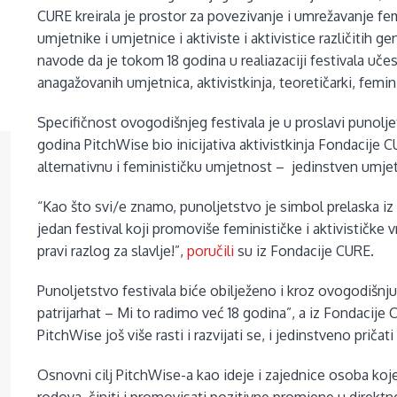
CURE kreirala je prostor za povezivanje i umrežavanje femi
umjetnike i umjetnice i aktiviste i aktivistice različitih ge
navode da je tokom 18 godina u realiazaciji festivala uče
anagažovanih umjetnica, aktivistkinja, teoretičarki, feminis
Specifičnost ovogodišnjeg festivala je u proslavi punoljet
godina PitchWise bio inicijativa aktivistkinja Fondacije
alternativnu i feminističku umjetnost – jedinstven umjet
“Kao što svi/e znamo, punoljetstvo je simbol prelaska iz
jedan festival koji promoviše feminističke i aktivističke 
pravi razlog za slavlje!”,
poručili
su iz Fondacije CURE.
Punoljetstvo festivala biće obilježeno i kroz ovogodišn
patrijarhat – Mi to radimo već 18 godina”, a iz Fondacije
PitchWise još više rasti i razvijati se, i jedinstveno pričati
Osnovni cilj PitchWise-a kao ideje i zajednice osoba koj