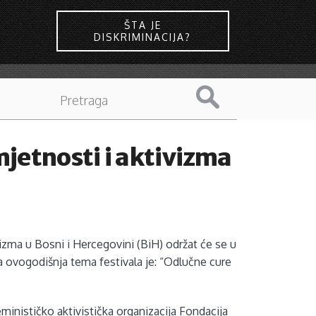
ŠTA JE
DISKRIMINACIJA?
jetnosti i aktivizma
izma u Bosni i Hercegovini (BiH) održat će se u
a ovogodišnja tema festivala je: “Odlučne cure
nističko aktivistička organizacija Fondacija