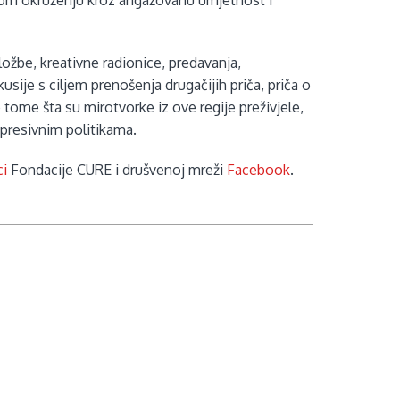
tnom okruženju kroz angažovanu umjetnost i
žbe, kreativne radionice, predavanja,
sije s ciljem prenošenja drugačijih priča, priča o
o tome šta su mirotvorke iz ove regije preživjele,
 opresivnim politikama.
ci
Fondacije CURE i drušvenoj mreži
Facebook
.