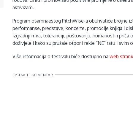
rodova, činiti i promovisati pozitivne promjene u direk
aktivizam.
Program osamnaestog PitchWise-a obuhvatiće brojne izlo
performanse, predstave, koncerte, promocije knjiga i disku
izgradnji mira, toleranciji, poštovanju, humanosti i priča 
doživjele i kako su pružale otpor i rekle “NE” ratu i svim
Više informacija o festivalu biće dostupno na
web strani
OSTAVITE KOMENTAR