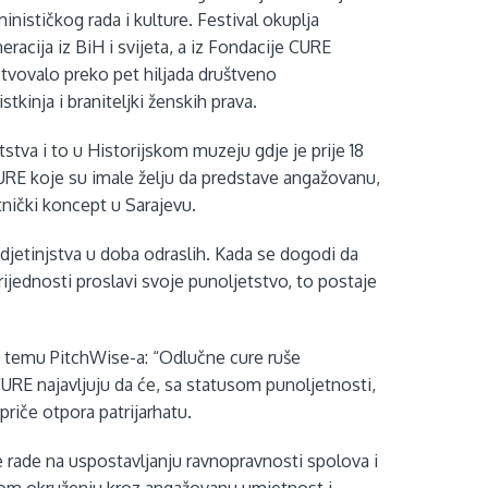
nističkog rada i kulture. Festival okuplja
neracija iz BiH i svijeta, a iz Fondacije CURE
stvovalo preko pet hiljada društveno
tkinja i braniteljki ženskih prava.
stva i to u Historijskom muzeju gdje je prije 18
 CURE koje su imale želju da predstave angažovanu,
nički koncept u Sarajevu.
 djetinjstva u doba odraslih. Kada se dogodi da
vrijednosti proslavi svoje punoljetstvo, to postaje
ju temu PitchWise-a: “Odlučne cure ruše
 CURE najavljuju da će, sa statusom punoljetnosti,
 priče otpora patrijarhatu.
e rade na uspostavljanju ravnopravnosti spolova i