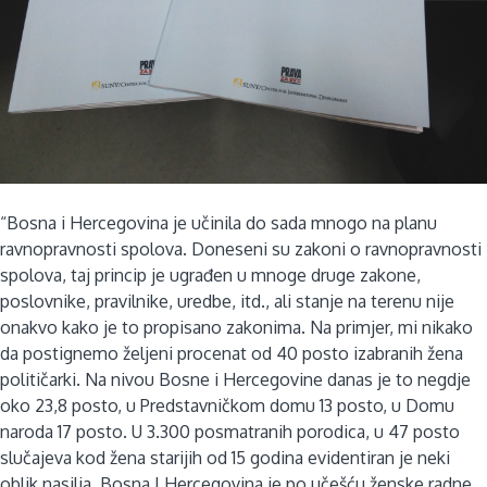
“Bosna i Hercegovina je učinila do sada mnogo na planu
ravnopravnosti spolova. Doneseni su zakoni o ravnopravnosti
spolova, taj princip je ugrađen u mnoge druge zakone,
poslovnike, pravilnike, uredbe, itd., ali stanje na terenu nije
onakvo kako je to propisano zakonima. Na primjer, mi nikako
da postignemo željeni procenat od 40 posto izabranih žena
političarki. Na nivou Bosne i Hercegovine danas je to negdje
oko 23,8 posto, u Predstavničkom domu 13 posto, u Domu
naroda 17 posto. U 3.300 posmatranih porodica, u 47 posto
slučajeva kod žena starijih od 15 godina evidentiran je neki
oblik nasilja. Bosna I Hercegovina je po učešću ženske radne