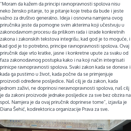
“Moram da kažem da principi ravnopravnosti spolova nisu
neko žensko pitanje, to je pitanje koje treba da bude i jeste
važno za društvo generalno. Ideja i osnovna namjena ovog
priručnika jeste da pomogne svim akterima koji učestvuju u
zakonodavnom procesu da prilikom rada i izrade konkretnih
zakona i zakonskih tekstova integrišu, kad god je to moguće, i
kad god je to potrebno, principe ravnopravnosti spolova. Ovaj
priručnik daje vrlo kratke, jasne i konkretne upute za svaku od
faza zakonodavnog postupka kako i na koji način integrisati
prinicpe ravnopravnosti spolova. Svaki zakon kada se donese i
kada ga pustimo u život, kada počne da se primjenjuje
proizvodi određene posljedice. Naš cilj je da zakon, kada
jednom zaživi, ne doprinosi neravnopravnosti spolova, naš cilj
je da zakoni proizvode jednake posljedice za sve bez obzira na
spol. Namjera je da ovaj priručnik doprinese tome”, izjavila je
Diana Šehić, kodirektorica organizacije Prava za sve.