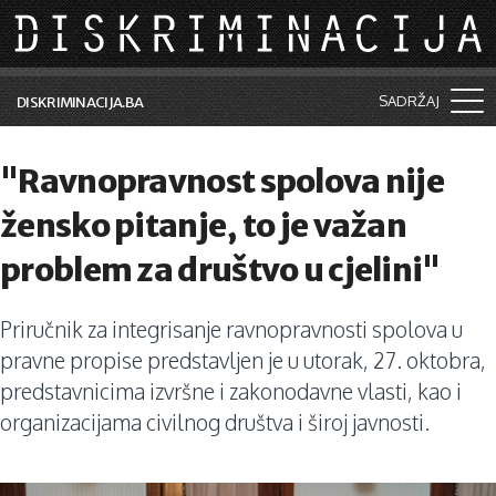
Skip to main content
SADRŽAJ
DISKRIMINACIJA.BA
Šta je diskriminacija?
"Ravnopravnost spolova nije
Vijesti i događaji
žensko pitanje, to je važan
Aktuelne teme
problem za društvo u cjelini"
Kolumne
Priručnik za integrisanje ravnopravnosti spolova u
Lične priče
pravne propise predstavljen je u utorak, 27. oktobra,
Saradnja sa medijima
predstavnicima izvršne i zakonodavne vlasti, kao i
organizacijama civilnog društva i široj javnosti.
Pretraga