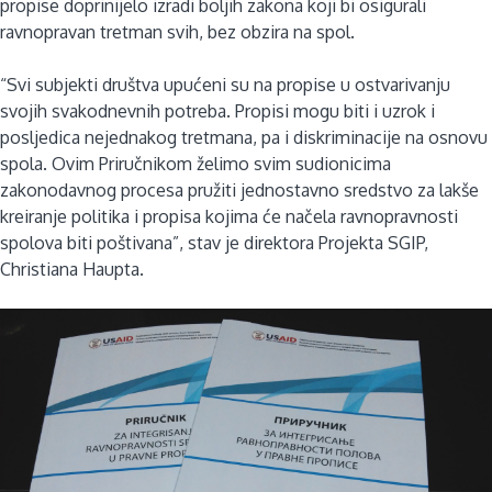
propise doprinijelo izradi boljih zakona koji bi osigurali
ravnopravan tretman svih, bez obzira na spol.
“Svi subjekti društva upućeni su na propise u ostvarivanju
svojih svakodnevnih potreba. Propisi mogu biti i uzrok i
posljedica nejednakog tretmana, pa i diskriminacije na osnovu
spola. Ovim Priručnikom želimo svim sudionicima
zakonodavnog procesa pružiti jednostavno sredstvo za lakše
kreiranje politika i propisa kojima će načela ravnopravnosti
spolova biti poštivana”, stav je direktora Projekta SGIP,
Christiana Haupta.