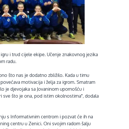
gru i trud cijele ekipe. Učenje znakovnog jezika
vom radu.
 ono što nas je dodatno zbližilo. Kada u timu
povećava motivacija i želja za igrom. Smatram
Malo je djevojaka sa Jovaninom upornošću i
i sve što je ona, pod istim okolnostima", dodala
nju s Informativnim centrom i pozvat će ih na
ning centru u Zenici. Oni svojim radom šalju