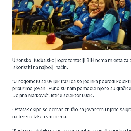
U ženskoj fudbalskoj reprezentaciji BiH nema mjesta za pr
iskoristiti na najbolji način.
"U nogometu se uvijek traži da se jedinka podredi kolektiv
približimo Jovani. Puno su nam pomogle njene suigračice 
Dejana Marković", ističe selektor Lucić.
Ostatak ekipe se odmah zbližio sa Jovanom i njene saigr
na terenu tako i van njega.
"Kada smo dobile poziv u reprezentaciju prošle godine b