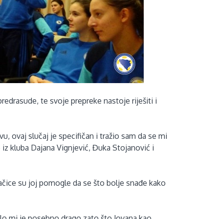
edrasude, te svoje prepreke nastoje riješiti i
u, ovaj slučaj je specifičan i tražio sam da se mi
iz kluba Dajana Vignjević, Đuka Stojanović i
ačice su joj pomogle da se što bolje snađe kako
ilo mi je posebno drago zato što Jovana kao