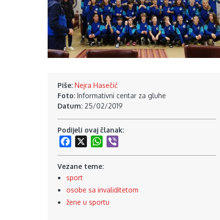
Piše:
Nejra Hasečić
Foto:
Informativni centar za gluhe
Datum:
25/02/2019
Podijeli ovaj članak:
Facebook
X
WhatsApp
Viber
Vezane teme:
sport
osobe sa invaliditetom
žene u sportu