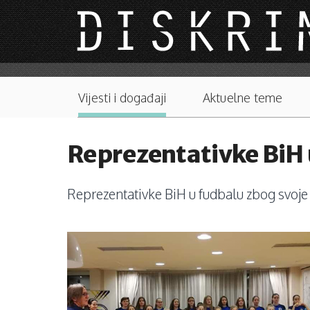
Skip to main content
Main menu
Vijesti i događaji
Aktuelne teme
Reprezentativke BiH u
Reprezentativke BiH u fudbalu zbog svoje 