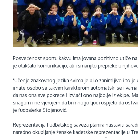
Posvećenost sportu kakvu ima Jovana pozitivno utiče na i
je olakšalo komunikaciju, ali i smanjilo prepreke u njiho
"Učenje znakovnog jezika svima je bilo zanimljivo i to je
imate osobu sa takvim karakterom automatski se i vama 
da nas ona sve pokreće i izvlači ono najbolje iz ekipe. 
snagom i ne vjerujem da bi mnogo ljudi uspjelo da ostvar
je fudbalerka Stojanović.
Reprezentacija Fudbalskog saveza planira nastaviti sarad
naredno okupljanje ženske kadetske reprezentacije u Tre