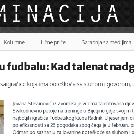
Kolumne
Lične priče
Saradnja sa medijima
 fudbalu: Kad talenat nadg
saigračice koja ima poteškoća sa sluhom i govorom, u
Jovana Stevanović iz Zvornika je veoma talentovana djev
Svakodnevno putuje na treninge u Bijeljinu gdje svojim 
najboljih igračica Fudbalskog kluba Radnik. U jesenjem di
po efikasnosti sa 25 pogodaka zbog čega je u februaru pr
Odmah po saznanju za Jovanine poteškoće sa sluhom i go