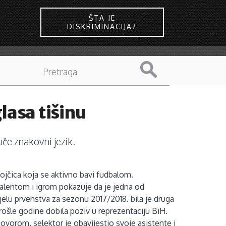
ŠTA JE
DISKRIMINACIJA?
lasa tišinu
če znakovni jezik.
ojčica koja se aktivno bavi fudbalom.
talentom i igrom pokazuje da je jedna od
jelu prvenstva za sezonu 2017/2018. bila je druga
ošle godine dobila poziv u reprezentaciju BiH.
vorom, selektor je obavijestio svoje asistente i