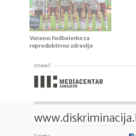
Vezano:
Fudbalerke za
reproduktivno zdravlje
IZDAVAČ
www.diskriminacija
O nama