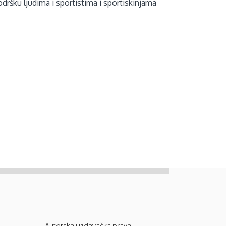
ršku ljudima i sportistima i sportiskinjama
Autorska i izdavačka prava