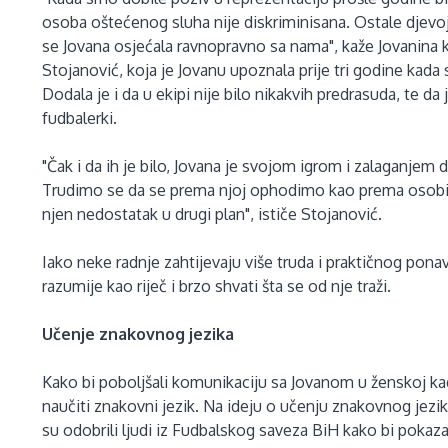
osoba oštećenog sluha nije diskriminisana. Ostale djevojke
se Jovana osjećala ravnopravno sa nama", kaže Jovanina k
Stojanović, koja je Jovanu upoznala prije tri godine kada s
Dodala je i da u ekipi nije bilo nikakvih predrasuda, te d
fudbalerki.
"Čak i da ih je bilo, Jovana je svojom igrom i zalaganjem 
Trudimo se da se prema njoj ophodimo kao prema osob
njen nedostatak u drugi plan", ističe Stojanović.
Iako neke radnje zahtijevaju više truda i praktičnog ponav
razumije kao riječ i brzo shvati šta se od nje traži.
Učenje znakovnog jezika
Kako bi poboljšali komunikaciju sa Jovanom u ženskoj kad
naučiti znakovni jezik. Na ideju o učenju znakovnog jezika
su odobrili ljudi iz Fudbalskog saveza BiH kako bi pokazal