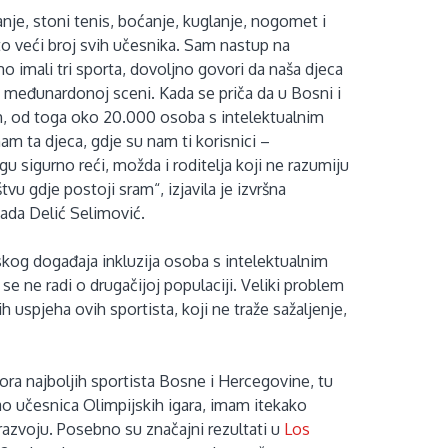
nje, stoni tenis, boćanje, kuglanje, nogomet i
o veći broj svih učesnika. Sam nastup na
 imali tri sporta, dovoljno govori da naša djeca
 međunardonoj sceni. Kada se priča da u Bosni i
, od toga oko 20.000 osoba s intelektualnim
m ta djeca, gdje su nam ti korisnici –
 sigurno reći, možda i roditelja koji ne razumiju
u gdje postoji sram“, izjavila je izvršna
Kada Delić Selimović.
tskog događaja inkluzija osoba s intelektualnim
e ne radi o drugačijoj populaciji. Veliki problem
 uspjeha ovih sportista, koji ne traže sažaljenje,
ora najboljih sportista Bosne i Hercegovine, tu
ao učesnica Olimpijskih igara, imam itekako
azvoju. Posebno su značajni rezultati u
Los