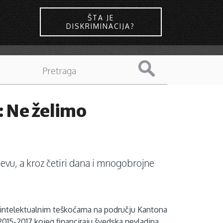
ŠTA JE
DISKRIMINACIJA?
: Ne želimo
evu, a kroz četiri dana i mnogobrojne
intelektualnim teškoćama na području Kantona
2015-2017 kojeg financiraju švedska nevladina