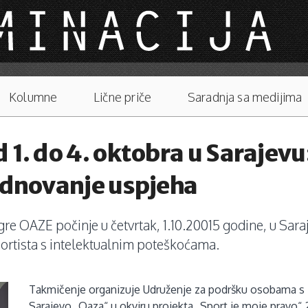
Kolumne
Lične priče
Saradnja sa medijima
 1. do 4. oktobra u Sarajevu
rednovanje uspjeha
 OAZE počinje u četvrtak, 1.10.20015 godine, u Saraj
sportista s intelektualnim poteškoćama.
Takmičenje organizuje Udruženje za podršku osobama s 
Sarajevo „Oaza“ u okviru projekta „Sport je moje pravo“ 