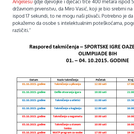
Angelesu
gdje djevojke i dječaci trče 400 metara ispo
državnom prvenstvu, da Miro Vasić, koji je bio srebrni n
ispod 17 sekundi, to ne mogu naši plivači. Potrebno je da
pokažemo da osobe s intelektualnim poteškoćama, po
različiti.“