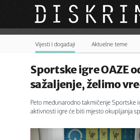
Skip to main content
Main menu
Vijesti i događaji
Aktuelne teme
Sportske igre OAZE od
sažaljenje, želimo v
Peto međunarodno takmičenje Sportske igre
aktivnosti igre će biti mjesto okupljanja 