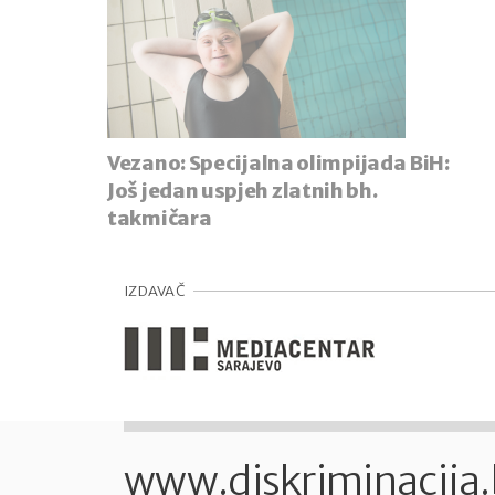
Vezano:
Specijalna olimpijada BiH:
Još jedan uspjeh zlatnih bh.
takmičara
IZDAVAČ
www.diskriminacija