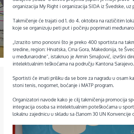
organizacija My Right i organizacija SIDA iz Švedske, uz
Takmičenje će trajati od 1. do 4. oktobra na različitim lo
koje se organizuju peti put i počinju poprimati međunaro
„Izrazito smo ponosni što je preko 400 sportista na tak
sredine, region: Hrvatska, Crna Gora, Makedonija, te Šve
u međunarodne“, istaknuo je Armin Smajlović, izvršni di
intelektualnim teškoćama na području Kantona Sarajevo
Sportisti će imati priliku da se bore za nagradu u osam kat
stoni tenis, nogomet, boćanje i MATP program.
Organizatori navode kako je cilj takmičenja promocija s
integracija osoba sa intelektualnim poteškoćama u sport
lokalnu zajednicu u skladu sa članom 30 UN Konvencije 