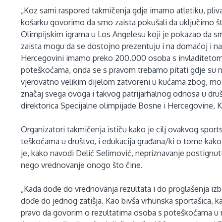
„Koz sami raspored takmičenja gdje imamo atletiku, pliva
košarku govorimo da smo zaista pokušali da uključimo št
Olimpijskim igrama u Los Angelesu koji je pokazao da smo
zaista mogu da se dostojno prezentuju i na domaćoj i na
Hercegovini imamo preko 200.000 osoba s invladitetom
poteškoćama, onda se s pravom trebamo pitati gdje su na
vjerovatno velikim dijelom zatvoreni u kućama zbog, mogu
značaj svega ovoga i takvog patrijarhalnog odnosa u društv
direktorica Specijalne olimpijade Bosne i Hercegovine, 
Organizatori takmičenja ističu kako je cilj ovakvog spor
teškoćama u društvo, i edukacija građana/ki o tome kako s
je, kako navodi Delić Selimović, nepriznavanje postignutih
nego vrednovanje onogo što čine.
„Kada dođe do vrednovanja rezultata i do proglašenja izb
dođe do jednog zatišja. Kao bivša vrhunska sportašica, k
pravo da govorim o rezultatima osoba s poteškoćama u r