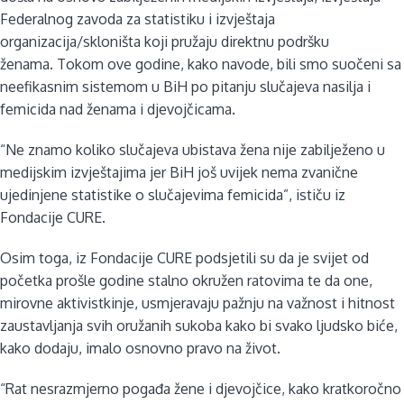
Federalnog zavoda za statistiku i izvještaja
organizacija/skloništa koji pružaju direktnu podršku
ženama. Tokom ove godine, kako navode, bili smo suočeni sa
neefikasnim sistemom u BiH po pitanju slučajeva nasilja i
femicida nad ženama i djevojčicama.
“Ne znamo koliko slučajeva ubistava žena nije zabilježeno u
medijskim izvještajima jer BiH još uvijek nema zvanične
ujedinjene statistike o slučajevima femicida”, ističu iz
Fondacije CURE.
Osim toga, iz Fondacije CURE podsjetili su da je svijet od
početka prošle godine stalno okružen ratovima te da one,
mirovne aktivistkinje, usmjeravaju pažnju na važnost i hitnost
zaustavljanja svih oružanih sukoba kako bi svako ljudsko biće,
kako dodaju, imalo osnovno pravo na život.
“Rat nesrazmjerno pogađa žene i djevojčice, kako kratkoročno