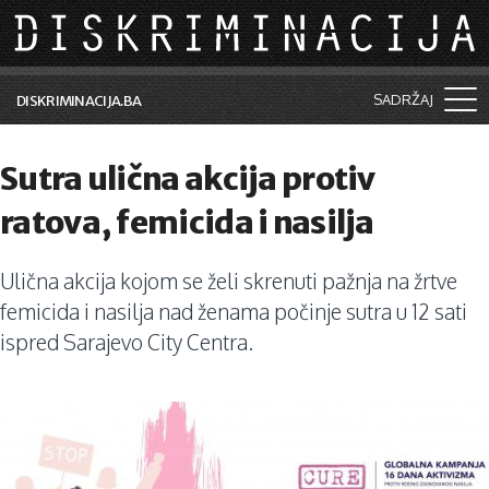
Skip to main content
SADRŽAJ
DISKRIMINACIJA.BA
Šta je diskriminacija?
Sutra ulična akcija protiv
Vijesti i događaji
ratova, femicida i nasilja
Aktuelne teme
Ulična akcija kojom se želi skrenuti pažnja na žrtve
Kolumne
femicida i nasilja nad ženama počinje sutra u 12 sati
Lične priče
ispred Sarajevo City Centra.
Saradnja sa medijima
Pretraga