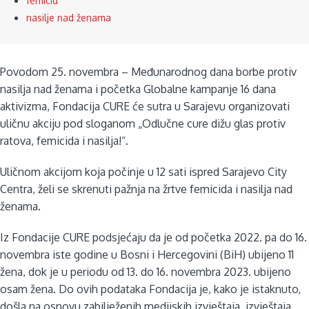
femicid
nasilje nad ženama
Povodom 25. novembra – Međunarodnog dana borbe protiv
nasilja nad ženama i početka Globalne kampanje 16 dana
aktivizma, Fondacija CURE će sutra u Sarajevu organizovati
uličnu akciju pod sloganom „Odlučne cure dižu glas protiv
ratova, femicida i nasilja!“.
Uličnom akcijom koja počinje u 12 sati ispred Sarajevo City
Centra, želi se skrenuti pažnja na žrtve femicida i nasilja nad
ženama.
Iz Fondacije CURE podsjećaju da je od početka 2022. pa do 16.
novembra iste godine u Bosni i Hercegovini (BiH) ubijeno 11
žena, dok je u periodu od 13. do 16. novembra 2023. ubijeno
osam žena. Do ovih podataka Fondacija je, kako je istaknuto,
došla na osnovu zabilježenih medijskih izvještaja, izvještaja