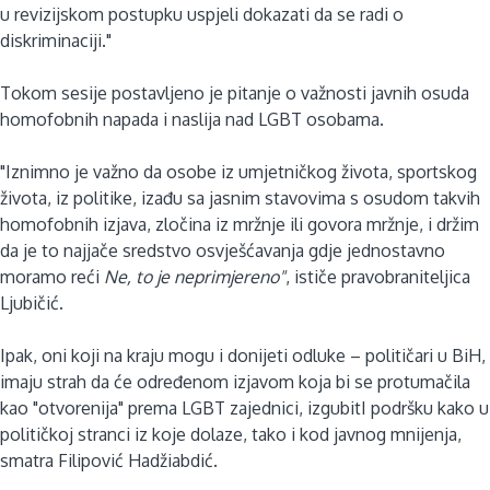
u revizijskom postupku uspjeli dokazati da se radi o
diskriminaciji."
Tokom sesije postavljeno je pitanje o važnosti javnih osuda
homofobnih napada i naslija nad LGBT osobama.
"Iznimno je važno da osobe iz umjetničkog života, sportskog
života, iz politike, izađu sa jasnim stavovima s osudom takvih
homofobnih izjava, zločina iz mržnje ili govora mržnje, i držim
da je to najjače sredstvo osvješćavanja gdje jednostavno
moramo reći
Ne, to je neprimjereno"
, ističe pravobraniteljica
Ljubičić.
Ipak, oni koji na kraju mogu i donijeti odluke – političari u BiH,
imaju strah da će određenom izjavom koja bi se protumačila
kao "otvorenija" prema LGBT zajednici, izgubitI podršku kako u
političkoj stranci iz koje dolaze, tako i kod javnog mnijenja,
smatra Filipović Hadžiabdić.