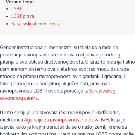
Vezane teme:
LGBT
LGBT prava
Sarajevski otvoreni centar
Gender institucionalni mehanizmi su tijela koja rade na
postizanju ravnopravnosti spolova i uključivanju rodnog
pitanja u sve oblasti društvenog života. U izrazito pratrijarhalno
usmjerenom sistemu ova tijela kroz svoj rad mogu da urade
mnogo na pitanju ravnopravnosti svih građanki i građana, i
tako pomognu i u socijalnoj uključenosti, pravima i
ravnopravnosti LGBTI osoba, poručuju iz
Sarajevskog
otvorenog centra
.
U info sesiji je učestvovala i Samra Filipović Hadžiabdić,
direktorica
Agencije za ravnopravnost spolova BiH
, koja je
izjavila kako je krajnji trenutak da se u našoj zemlji krene sa
konkretnijim aktivnostima u vezi sa pravima LGBT ppopulacije.