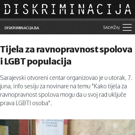
Skip to main content
SADRŽAJ
DISKRIMINACIJA.BA
Šta je diskriminacija?
Tijela za ravnopravnost spolova
Vijesti i događaji
i LGBT populacija
Aktuelne teme
Sarajevski otvoreni centar organizovao je u utorak, 7.
Kolumne
juna, info sesiju za novinare na temu "Kako tijela za
Lične priče
ravnopravnost spolova mogu da u svoj rad uključe
prava LGBTI osoba".
Saradnja sa medijima
Pretraga