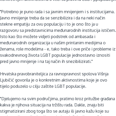
"Potrebno je puno rada i sa javnim mnijenjem i s institucijama.
Javno mniijenje treba da se senzibilizira i da na neki način
stekne empatiju za ovu populaciju i to je ono što ja u
razgovoru sa predstavnicima međunarodnih institucija ističem.
Isto kao što možete vidjeti podstrek od ambasada i
međunarodnih organizacija u našim printanim medijima o
ženama, role modelima - e, tako treba i ove priče i probleme iz
svakodnevnog života LGBT populacije jednostavno iznositi
pred javno mnijenje i na taj način ih snezibilizirati."
Hrvatska pravobraniteljica za ravnopravnost spolova Višnja
Ljubičić govorila je o konkretnim aktivnostima koje je ovo
tijelo poduzelo u cilju zaštite LGBT populacije.
"Djelujemo na svim područjima, pratimo kroz pritužbe građana
kakva je njihova situacija na tržištu rada. Dakle, znaju biti
stigmatizirani zbog toga što se autaju ili javno kažu koje su