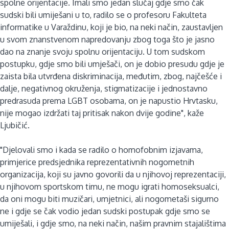
spolne orijentacije. Imali smo jedan slučaj gdje smo čak
sudski bili umiješani u to, radilo se o profesoru Fakulteta
informatike u Varaždinu, koji je bio, na neki način, zaustavljen
u svom znanstvenom napredovanju zbog toga što je jasno
dao na znanje svoju spolnu orijentaciju. U tom sudskom
postupku, gdje smo bili umješači, on je dobio presudu gdje je
zaista bila utvrđena diskriminacija, međutim, zbog, najčešće i
dalje, negativnog okruženja, stigmatizacije i jednostavno
predrasuda prema LGBT osobama, on je napustio Hrvtasku,
nije mogao izdržati taj pritisak nakon dvije godine", kaže
Ljubičić.
"Djelovali smo i kada se radilo o homofobnim izjavama,
primjerice predsjednika reprezentativnih nogometnih
organizacija, koji su javno govorili da u njihovoj reprezentaciji,
u njihovom sportskom timu, ne mogu igrati homoseksualci,
da oni mogu biti muzičari, umjetnici, ali nogometaši sigurno
ne i gdje se čak vodio jedan sudski postupak gdje smo se
umiješali, i gdje smo, na neki način, našim pravnim stajalištima