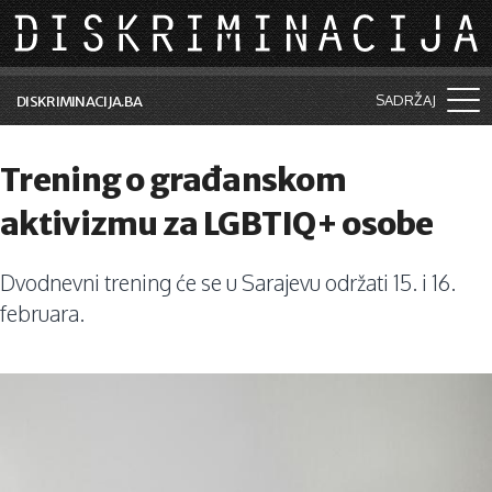
Skip to main content
SADRŽAJ
DISKRIMINACIJA.BA
Šta je diskriminacija?
Trening o građanskom
Vijesti i događaji
aktivizmu za LGBTIQ+ osobe
Aktuelne teme
Dvodnevni trening će se u Sarajevu održati 15. i 16.
Kolumne
februara.
Lične priče
Saradnja sa medijima
Pretraga