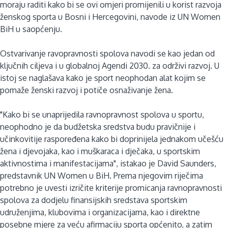
moraju raditi kako bi se ovi omjeri promijenili u korist razvoja
ženskog sporta u Bosni i Hercegovini, navode iz UN Women
BiH u saopćenju.
Ostvarivanje ravopravnosti spolova navodi se kao jedan od
ključnih ciljeva i u globalnoj Agendi 2030. za održivi razvoj. U
istoj se naglašava kako je sport neophodan alat kojim se
pomaže ženski razvoj i potiče osnaživanje žena.
"Kako bi se unaprijedila ravnopravnost spolova u sportu,
neophodno je da budžetska sredstva budu pravičnije i
učinkovitije raspoređena kako bi doprinijela jednakom učešću
žena i djevojaka, kao i muškaraca i dječaka, u sportskim
aktivnostima i manifestacijama", istakao je David Saunders,
predstavnik UN Women u BiH. Prema njegovim riječima
potrebno je uvesti izričite kriterije promicanja ravnopravnosti
spolova za dodjelu finansijskih sredstava sportskim
udruženjima, klubovima i organizacijama, kao i direktne
posebne mjere za veću afirmaciju sporta općenito, a zatim