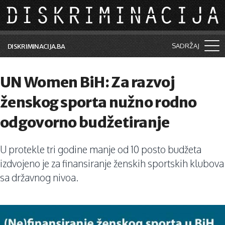
Skip to main content
SADRŽAJ
DISKRIMINACIJA.BA
Šta je diskriminacija?
UN Women BiH: Za razvoj
Vijesti i događaji
ženskog sporta nužno rodno
Aktuelne teme
odgovorno budžetiranje
Kolumne
U protekle tri godine manje od 10 posto budžeta
Lične priče
izdvojeno je za finansiranje ženskih sportskih klubova
Saradnja sa medijima
sa državnog nivoa.
Pretraga