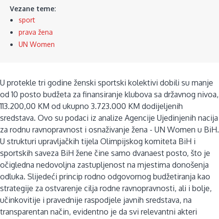
Vezane teme:
sport
prava žena
UN Women
U protekle tri godine ženski sportski kolektivi dobili su manje
od 10 posto budžeta za finansiranje klubova sa državnog nivoa,
113.200,00 KM od ukupno 3.723.000 KM dodijeljenih
sredstava. Ovo su podaci iz analize Agencije Ujedinjenih nacija
za rodnu ravnopravnost i osnaživanje žena - UN Women u BiH.
U strukturi upravljačkih tijela Olimpijskog komiteta BiH i
sportskih saveza BiH žene čine samo dvanaest posto, što je
očigledna nedovoljna zastupljenost na mjestima donošenja
odluka. Slijedeći princip rodno odgovornog budžetiranja kao
strategije za ostvarenje cilja rodne ravnopravnosti, ali i bolje,
učinkovitije i pravednije raspodjele javnih sredstava, na
transparentan način, evidentno je da svi relevantni akteri