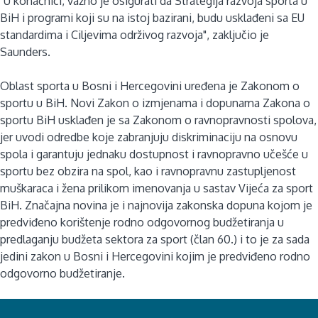
"U konačnici, važno je osigurati da Strategija razvoja sporta u
BiH i programi koji su na istoj bazirani, budu usklađeni sa EU
standardima i Ciljevima održivog razvoja", zaključio je
Saunders.
Oblast sporta u Bosni i Hercegovini uređena je Zakonom o
sportu u BiH. Novi Zakon o izmjenama i dopunama Zakona o
sportu BiH usklađen je sa Zakonom o ravnopravnosti spolova,
jer uvodi odredbe koje zabranjuju diskriminaciju na osnovu
spola i garantuju jednaku dostupnost i ravnopravno učešće u
sportu bez obzira na spol, kao i ravnopravnu zastupljenost
muškaraca i žena prilikom imenovanja u sastav Vijeća za sport
BiH. Značajna novina je i najnovija zakonska dopuna kojom je
predviđeno korištenje rodno odgovornog budžetiranja u
predlaganju budžeta sektora za sport (član 60.) i to je za sada
jedini zakon u Bosni i Hercegovini kojim je predviđeno rodno
odgovorno budžetiranje.