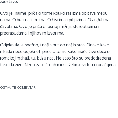
zaustave.
Ovo je, naime, priča o tome koliko rasizma obitava među
nama. O belima i crnima. O čistima i prljavima. O anđelima i
đavolima. Ovo je priča o rasnoj mržnji, stereotipima i
predrasudama i njihovim izvorima.
Odjeknula je snažno, i našla put do naših srca. Onako kako
nikada neće odjeknuti priče o tome kako inače žive deca u
romskoj mahali, tu, blizu nas. Ne zato što su predodređena
tako da žive. Nego zato što ih mi ne želimo videti drugačijima.
OSTAVITE KOMENTAR