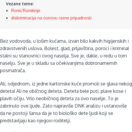
Vezane teme:
Romi/Romkinje
diskriminacija na osnovu rasne pripadnosti
Bez vodovoda, u lošim kućama, izvan bilo kakvih higijenskih i
zdravstvenih uslova. Bolest, glad, prljavština, poroci i kriminal
stalni su stanovnici ovog naselja. Sve je, dakle, u redu u tom
naselju. Sve je u skladu sa očekivanjima dobronamernih
posmatrača.
Ali, odjednom, iz jedne kartonske kuće promoli se glava nekog
deteta! Ali ne običnog deteta. Deteta bele puti, plave kose i
plavih očiju. Vrlo neobičnog deteta za ovo naselje. To je
zabrinulo ove ljude. Zato napraviše DNK analizu i ustanoviše
da ne postoji šansa da je to biološko dete ljudi koji se
predstavljaju kao njegovi roditelji.