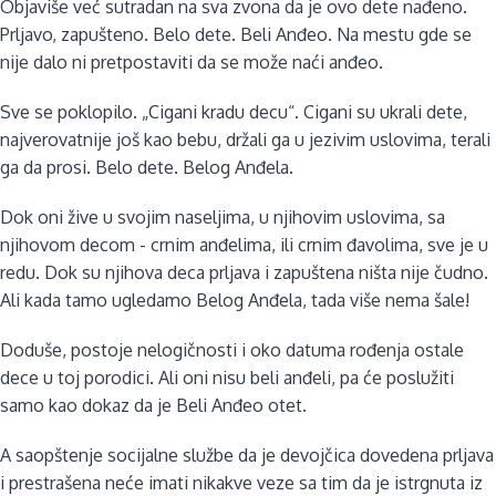
Objaviše već sutradan na sva zvona da je ovo dete nađeno.
Prljavo, zapušteno. Belo dete. Beli Anđeo. Na mestu gde se
nije dalo ni pretpostaviti da se može naći anđeo.
Sve se poklopilo. „Cigani kradu decu“. Cigani su ukrali dete,
najverovatnije još kao bebu, držali ga u jezivim uslovima, terali
ga da prosi. Belo dete. Belog Anđela.
Dok oni žive u svojim naseljima, u njihovim uslovima, sa
njihovom decom - crnim anđelima, ili crnim đavolima, sve je u
redu. Dok su njihova deca prljava i zapuštena ništa nije čudno.
Ali kada tamo ugledamo Belog Anđela, tada više nema šale!
Doduše, postoje nelogičnosti i oko datuma rođenja ostale
dece u toj porodici. Ali oni nisu beli anđeli, pa će poslužiti
samo kao dokaz da je Beli Anđeo otet.
A saopštenje socijalne službe da je devojčica dovedena prljava
i prestrašena neće imati nikakve veze sa tim da je istrgnuta iz