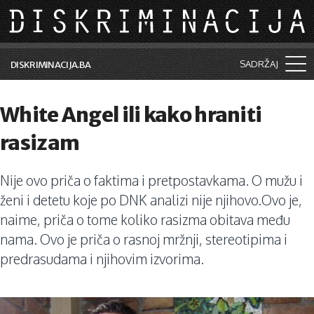
Skip to main content
SADRŽAJ
DISKRIMINACIJA.BA
Šta je diskriminacija?
White Angel ili kako hraniti
Vijesti i događaji
rasizam
Aktuelne teme
Nije ovo priča o faktima i pretpostavkama. O mužu i
Kolumne
ženi i detetu koje po DNK analizi nije njihovo.Ovo je,
Lične priče
naime, priča o tome koliko rasizma obitava među
nama. Ovo je priča o rasnoj mržnji, stereotipima i
Saradnja sa medijima
predrasudama i njihovim izvorima.
Pretraga