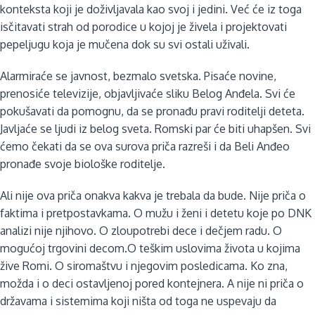
konteksta koji je doživljavala kao svoj i jedini. Već će iz toga
isčitavati strah od porodice u kojoj je živela i projektovati
pepeljugu koja je mučena dok su svi ostali uživali.
Alarmiraće se javnost, bezmalo svetska. Pisaće novine,
prenosiće televizije, objavljivaće sliku Belog Anđela. Svi će
pokušavati da pomognu, da se pronađu pravi roditelji deteta.
Javljaće se ljudi iz belog sveta. Romski par će biti uhapšen. Svi
ćemo čekati da se ova surova priča razreši i da Beli Anđeo
pronađe svoje biološke roditelje.
Ali nije ova priča onakva kakva je trebala da bude. Nije priča o
faktima i pretpostavkama. O mužu i ženi i detetu koje po DNK
analizi nije njihovo. O zloupotrebi dece i dečjem radu. O
mogućoj trgovini decom.O teškim uslovima života u kojima
žive Romi. O siromaštvu i njegovim posledicama. Ko zna,
možda i o deci ostavljenoj pored kontejnera. A nije ni priča o
državama i sistemima koji ništa od toga ne uspevaju da