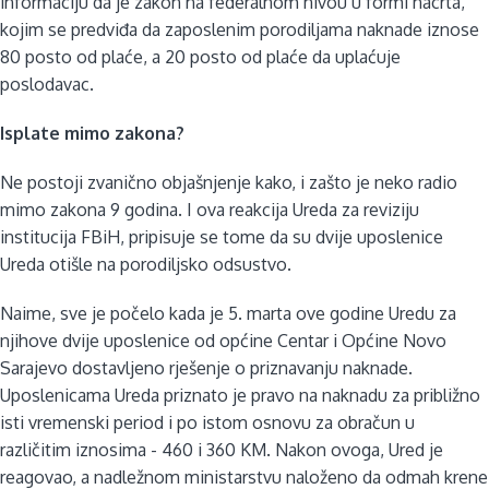
informaciju da je
zakon na federalnom nivou u formi nacrta,
kojim se predviđa da zaposlenim porodiljama naknade iznose
80 posto od plaće, a 20 posto od plaće da uplaćuje
poslodavac.
Isplate mimo zakona?
Ne postoji zvanično objašnjenje kako, i zašto je neko radio
mimo zakona 9 godina. I ova reakcija
Ureda za reviziju
institucija FBiH, pripisuje se tome da su dvije uposlenice
Ureda otišle na porodiljsko odsustvo.
Naime, sve je počelo kada je 5. marta ove godine Uredu za
njihove dvije uposlenice od općine Centar i Općine Novo
Sarajevo dostavljeno rješenje o priznavanju naknade.
Uposlenicama Ureda priznato je pravo na naknadu za približno
isti vremenski period i po istom osnovu za obračun u
različitim iznosima - 460 i 360 KM.
Nakon ovoga, Ured je
reagovao, a nadležnom ministarstvu naloženo da odmah krene