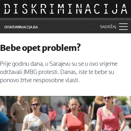
Skip to main content
SADRŽAJ
DISKRIMINACIJA.BA
Šta je diskriminacija?
Bebe opet problem?
Vijesti i događaji
Prije godinu dana, u Sarajevu su se u ovo vrijeme
Aktuelne teme
održavali JMBG protesti. Danas, iste te bebe su
Kolumne
ponovo žrtve nesposobne vlasti.
Lične priče
Saradnja sa medijima
Pretraga