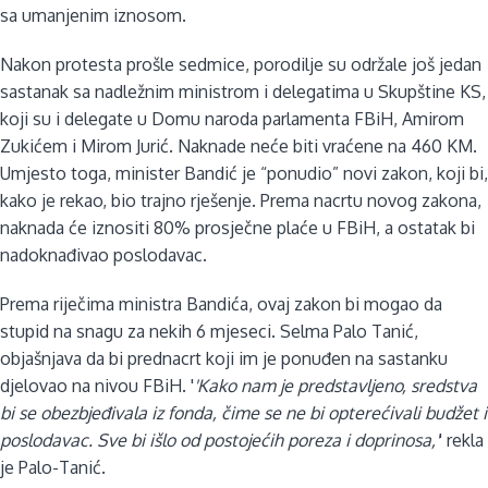
sa umanjenim iznosom.
Nakon protesta prošle sedmice, porodilje su održale još jedan
sastanak sa nadležnim ministrom i delegatima u Skupštine KS,
koji su i delegate u Domu naroda parlamenta FBiH, Amirom
Zukićem i Mirom Jurić. Naknade neće
biti vraćene na 460 KM.
Umjesto toga, minister Bandić je “ponudio” novi zakon, koji bi,
kako je rekao, bio trajno rješenje. Prema nacrtu novog zakona,
naknada će iznositi 80% prosječne plaće u FBiH, a ostatak bi
nadoknađivao poslodavac.
Prema riječima ministra Bandića, ovaj zakon bi mogao da
stupid na snagu za nekih 6 mjeseci.
Selma Palo Tanić,
objašnjava da bi prednacrt koji im je ponuđen na sastanku
djelovao na nivou FBiH. '
'Kako nam je predstavljeno, sredstva
bi se obezbjeđivala iz fonda, čime se ne bi opterećivali budžet i
poslodavac. Sve bi išlo od postojećih poreza i doprinosa,'
' rekla
je Palo-Tanić.