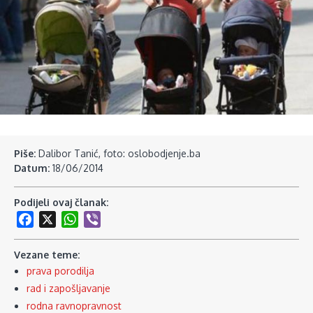
Piše:
Dalibor Tanić, foto: oslobodjenje.ba
Datum:
18/06/2014
Podijeli ovaj članak:
Facebook
X
WhatsApp
Viber
Vezane teme:
prava porodilja
rad i zapošljavanje
rodna ravnopravnost