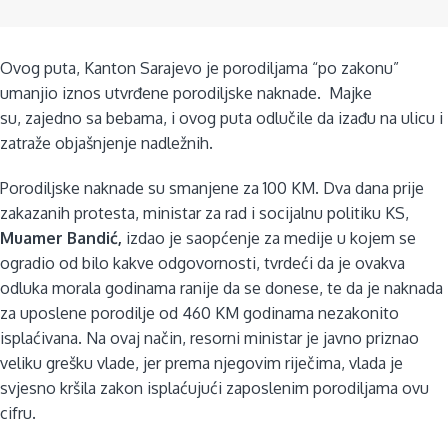
Ovog puta, Kanton Sarajevo je porodiljama “po zakonu”
umanjio iznos utvrđene porodiljske naknade. Majke
su,
zajedno sa bebama, i ovog puta odlučile da izađu na ulicu i
zatraže objašnjenje nadležnih.
Porodiljske naknade su smanjene za 100 KM. Dva dana prije
zakazanih protesta,
ministar za rad i socijalnu politiku KS,
Muamer Bandić,
izdao je saopćenje za medije u kojem se
ogradio od bilo kakve odgovornosti, tvrdeći da je ovakva
odluka morala godinama ranije da se donese, te da je naknada
za uposlene porodilje od 460 KM godinama nezakonito
isplaćivana.
Na ovaj način, resorni ministar je javno priznao
veliku grešku vlade, jer prema njegovim riječima, vlada je
svjesno kršila zakon isplaćujući zaposlenim porodiljama ovu
cifru.