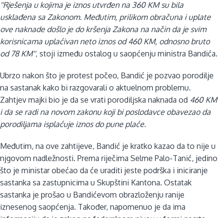
''Rješenja u kojima je iznos utvrđen na 360 KM su bila
usklađena sa Zakonom. Međutim, prilikom obračuna i uplate
ove naknade došlo je do kršenja Zakona na način da je svim
korisnicama uplaćivan neto iznos od 460 KM, odnosno bruto
od 78 KM''
,
stoji između ostalog u saopćenju ministra Bandića.
Ubrzo nakon što je protest počeo, Bandić je pozvao porodilje
na sastanak kako bi razgovarali o aktuelnom problemu.
Zahtjev majki bio je da se vrati porodiljska naknada od
460 KM
i da se radi na novom zakonu koji bi poslodavce obavezao da
porodiljama isplaćuje iznos do pune plaće.
Međutim, na ove zahtijeve, Bandić je kratko kazao da to nije u
njgovom nadležnosti. Prema riječima Selme Palo-Tanić, jedino
što je ministar obećao da će uraditi jeste podrška i iniciranje
sastanka sa zastupnicima u Skupštini Kantona. Ostatak
sastanka je prošao u Bandićevom obrazloženju ranije
iznesenog saopćenja. Također, napomenuo je da ima