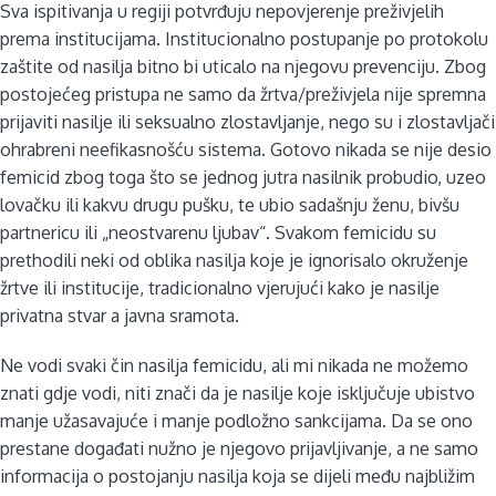
Sva ispitivanja u regiji potvrđuju nepovjerenje preživjelih
prema institucijama. Institucionalno postupanje po protokolu
zaštite od nasilja bitno bi uticalo na njegovu prevenciju. Zbog
postojećeg pristupa ne samo da žrtva/preživjela nije spremna
prijaviti nasilje ili seksualno zlostavljanje, nego su i zlostavljači
ohrabreni neefikasnošću sistema. Gotovo nikada se nije desio
femicid zbog toga što se jednog jutra nasilnik probudio, uzeo
lovačku ili kakvu drugu pušku, te ubio sadašnju ženu, bivšu
partnericu ili „neostvarenu ljubav“. Svakom femicidu su
prethodili neki od oblika nasilja koje je ignorisalo okruženje
žrtve ili institucije, tradicionalno vjerujući kako je nasilje
privatna stvar a javna sramota.
Ne vodi svaki čin nasilja femicidu, ali mi nikada ne možemo
znati gdje vodi, niti znači da je nasilje koje isključuje ubistvo
manje užasavajuće i manje podložno sankcijama. Da se ono
prestane događati nužno je njegovo prijavljivanje, a ne samo
informacija o postojanju nasilja koja se dijeli među najbližim