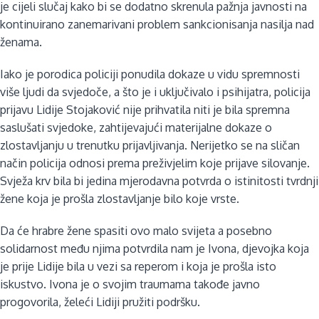
je cijeli slučaj kako bi se dodatno skrenula pažnja javnosti na
kontinuirano zanemarivani problem sankcionisanja nasilja nad
ženama.
Iako je porodica policiji ponudila dokaze u vidu spremnosti
više ljudi da svjedoče, a što je i uključivalo i psihijatra, policija
prijavu Lidije Stojaković nije prihvatila niti je bila spremna
saslušati svjedoke, zahtijevajući materijalne dokaze o
zlostavljanju u trenutku prijavljivanja. Nerijetko se na sličan
način policija odnosi prema preživjelim koje prijave silovanje.
Svježa krv bila bi jedina mjerodavna potvrda o istinitosti tvrdnji
žene koja je prošla zlostavljanje bilo koje vrste.
Da će hrabre žene spasiti ovo malo svijeta a posebno
solidarnost među njima potvrdila nam je Ivona, djevojka koja
je prije Lidije bila u vezi sa reperom i koja je prošla isto
iskustvo. Ivona je o svojim traumama takođe javno
progovorila, želeći Lidiji pružiti podršku.