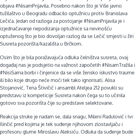
objava #NisamPrijavila. Posebno nakon što je Više javno
tužilaštvo u Beogradu odbacilo optužnicu protiv Branislava
Lečića. Jedan od razloga za postojanje #NisamPrijavila je i
izjednačavanje nepodizanja optužnice sa nevinošću
optuženog što je bio dovoljan razlog da se Lečić smjesti u žiri
Susreta pozorišta/kazališta u Brčkom.
Osim što je bila poražavajuća odluka čelništva susreta, ovaj
događaj nas je podsjetio na važnost započetih #NisamTražila i
#NisiSama borbi i činjenice da se više žensko iskustvo traume
ili bilo koje drugo neće moći tek tako ignorisati. Alisa
Stojanović, Tena Štivičić i ansambl Ateljea 212 povukli su
predstavu iz kompeticije Susreta nakon čega su to učinila
gotovo sva pozorišta čije su predstave selektovane.
Reakcija struke je nadam se, dala snagu, Mileni Radulović i Ivi
Ilinčić pred kojima je tek suđenje njihovom zlostavljaču i
profesoru glume Miroslavu Aleksiću. Odluka da suđenje bude