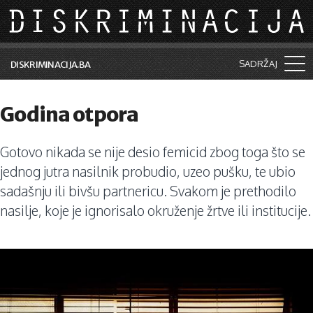
Skip to main content
SADRŽAJ
DISKRIMINACIJA.BA
Šta je diskriminacija?
Godina otpora
Vijesti i događaji
Gotovo nikada se nije desio femicid zbog toga što se
Aktuelne teme
jednog jutra nasilnik probudio, uzeo pušku, te ubio
Kolumne
sadašnju ili bivšu partnericu. Svakom je prethodilo
nasilje, koje je ignorisalo okruženje žrtve ili institucije.
Lične priče
Saradnja sa medijima
Pretraga