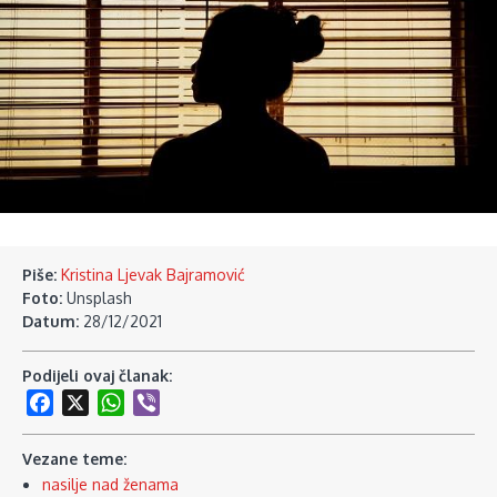
Piše:
Kristina Ljevak Bajramović
Foto:
Unsplash
Datum:
28/12/2021
Podijeli ovaj članak:
Facebook
X
WhatsApp
Viber
Vezane teme:
nasilje nad ženama