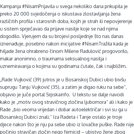
Kampanja #NisamPrijavila u svega nekoliko dana prikupila je
preko 20 000 svjedočenja o iskustava zlostavljanja žena
različitih profila i starosnih doba, kojih je strah ili nepovjerenje
u sistem sprječavao da prijave nasilje koje se nad njima
dogodilo. Vjerujem da su brojevi posljednje što nas danas
iznenađuje, posebno nakon inicijative #NisamTražila kada je
hiljade žena ohrabreno činom Milene Radulović progovorilo,
makar anonimno, o traumama seksualnog nasilja i
uznemiravanja o kojima su godinama ćutale, čak i najbližim.
„Rade Vujković (39) jutros je u Bosanskoj Dubici ubio bivšu
suprugu Tanju Vujković (35), a zatim je digao ruku na sebe“,
objavio je juče portal Srpskainfo. U tekstu se dalje navodi
kako je „motiv ovog stravičnog zločina ljubomora“ ali i kako je
Rade „bio veoma vrijedan i dobar autoelektričar i svi su ga u
Bosanskoj Dubici znali.“ Iza Radeta i Tanje ostalo je troje
djece nakon što je nju pa sebe ubio iz lovačke puške. Rade nije
počinio stravičan zločin nego femicid – ubistvo žene zbog