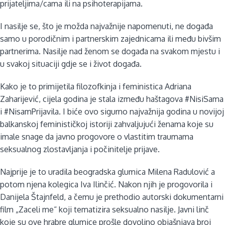
prijateljima/cama ili na psihoterapijama.
I nasilje se, što je možda najvažnije napomenuti, ne događa
samo u porodičnim i partnerskim zajednicama ili među bivšim
partnerima. Nasilje nad ženom se događa na svakom mjestu i
u svakoj situaciji gdje se i život događa.
Kako je to primijetila filozofkinja i feministica Adriana
Zaharijević, cijela godina je stala između haštagova #NisiSama
i #NisamPrijavila. I biće ovo sigurno najvažnija godina u novijoj
balkanskoj feminističkoj istoriji zahvaljujući ženama koje su
imale snage da javno progovore o vlastitim traumama
seksualnog zlostavljanja i počinitelje prijave.
Najprije je to uradila beogradska glumica Milena Radulović a
potom njena kolegica Iva Ilinčić. Nakon njih je progovorila i
Danijela Štajnfeld, a čemu je prethodio autorski dokumentarni
film „Zaceli me“ koji tematizira seksualno nasilje. Javni linč
koje su ove hrabre glumice prošle dovoljno objašnjava broj