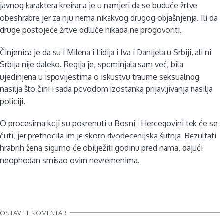
javnog karaktera kreirana je u namjeri da se buduće žrtve
obeshrabre jer za nju nema nikakvog drugog objašnjenja. Ili da
druge postojeće žrtve odluče nikada ne progovoriti.
Činjenica je da su i Milena i Lidija i Iva i Danijela u Srbiji, ali ni
Srbija nije daleko. Regija je, spominjala sam već, bila
ujedinjena u ispovijestima o iskustvu traume seksualnog
nasilja što čini i sada povodom izostanka prijavljivanja nasilja
policiji.
O procesima koji su pokrenuti u Bosni i Hercegovini tek će se
čuti, jer prethodila im je skoro dvodecenijska šutnja. Rezultati
hrabrih žena sigurno će obilježiti godinu pred nama, dajući
neophodan smisao ovim nevremenima.
OSTAVITE KOMENTAR