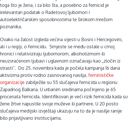
toga što je žena, i za bilo šta, a posebno za femicid je
irelevantan podatak o Radetovoj ljubomori i
autoelektričarskim sposobnostima te širokom mrežom
poznanika.
Ovako na žalost izgleda većina vijesti u Bosni i Hercegovini,
ali i u regiji, o femicidu. Smjeste se među ostale u crnoj
hronici i relativiziraju ljubomorom, alkoholizmom ili
neuzvraćenom ljubavi i uglavnom označavaju kao „zločin iz
strasti“. Do 25. novembra kada je počela kampanja 16 dana
aktivizma protiv rodno zasnovanog nasilja,
feminističke
organizacije
zabilježile su 55 slučajeva femicida u regionu
Zapadnog Balkana. U urbanim sredinama počinjeno je 65
procenata femicida. Identifikovan je veći rizik femicida kada su
žene žrtve napustile svoje muževe ili partnere. U 20 posto
slučajeva medijski izvještaji ukazuju na to da je nasilje ranije
bilo prijavljivano institucijama.