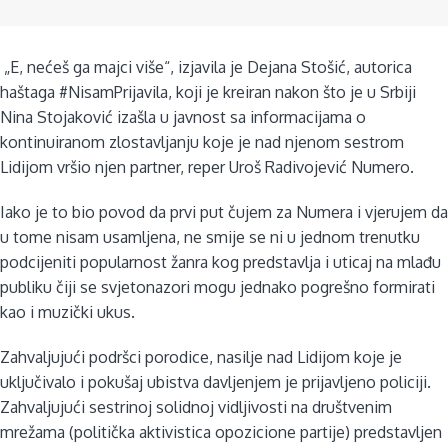
„E, nećeš ga majci više“, izjavila je Dejana Stošić, autorica
haštaga #NisamPrijavila, koji je kreiran nakon što je u Srbiji
Nina Stojaković izašla u javnost sa informacijama o
kontinuiranom zlostavljanju koje je nad njenom sestrom
Lidijom vršio njen partner, reper Uroš Radivojević Numero.
Iako je to bio povod da prvi put čujem za Numera i vjerujem da
u tome nisam usamljena, ne smije se ni u jednom trenutku
podcijeniti popularnost žanra kog predstavlja i uticaj na mlađu
publiku čiji se svjetonazori mogu jednako pogrešno formirati
kao i muzički ukus.
Zahvaljujući podršci porodice, nasilje nad Lidijom koje je
uključivalo i pokušaj ubistva davljenjem je prijavljeno policiji.
Zahvaljujući sestrinoj solidnoj vidljivosti na društvenim
mrežama (politička aktivistica opozicione partije) predstavljen