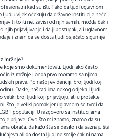
profesionalni kad su išli. Tako da ljudi uglavnom
 ljudi uvijek očekuju da državne institucije neće
ijaviti to ili ne, zavisi od njih samih, možda čak i
 njih prijavljivanje i dalji postupak, ali uglavnom
đaje i znam da se dosta ljudi osjećalo sigurnije
iz mržnje?
je koje smo dokumentovali. Ljudi jako često
i zločin iz mržnje i onda prvo moramo sa njima
dskih prava. Po našoj evidenciji, broj ljudi koji
odinu. Dakle, naš rad ima nekog odjeka i ljudi
eliki broj ljudi koji prijavljuju, ali u protekle
ni, što je veliki pomak jer uglavnom se tvrdi da
 LGBT populaciji. U razgovoru sa institucijama
stoje prijave. Ovo što mi znamo, znamo da su
i nama obraća, da kažu šta se desilo i da saznaju šta
učajeva ali da dosta ljudi ne smije čak ni nama