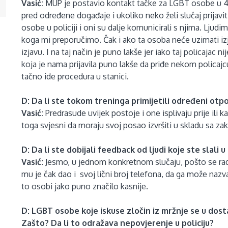
Vasić:
MUP je postavio kontakt tačke za LGBT osobe u 4
pred određene događaje i ukoliko neko želi slučaj prijavit
osobe u policiji i oni su dalje komunicirali s njima. Lju
koga mi preporučimo. Čak i ako ta osoba neće uzimati izj
izjavu. I na taj način je puno lakše jer iako taj policajac nij
koja je nama prijavila puno lakše da priđe nekom policajc
tačno ide procedura u stanici.
D: Da li ste tokom treninga primijetili određeni otpo
Vasić:
Predrasude uvijek postoje i one isplivaju prije ili k
toga svjesni da moraju svoj posao izvršiti u skladu sa 
D: Da li ste dobijali feedback od ljudi koje ste slali u 
Vasić:
Jesmo, u jednom konkretnom slučaju, pošto se radil
mu je čak dao i svoj lični broj telefona, da ga može nazva
to osobi jako puno značilo kasnije.
D: LGBT osobe koje iskuse zločin iz mržnje se u dosta
Zašto? Da li to odražava nepovjerenje u policiju?