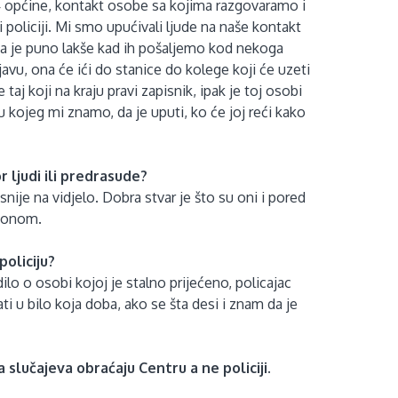
 općine, kontakt osobe sa kojima razgovaramo i
i policiji. Mi smo upućivali ljude na naše kontakt
dima je puno lakše kad ih pošaljemo kod nekoga
avu, ona će ići do stanice do kolege koji će uzeti
e taj koji na kraju pravi zapisnik, ipak je toj osobi
u kojeg mi znamo, da je uputi, ko će joj reći kako
r ljudi ili predrasude?
asnije na vidjelo. Dobra stvar je što su oni i pored
zakonom.
policiju?
o o osobi kojoj je stalno prijećeno, policajac
ti u bilo koja doba, ako se šta desi i znam da je
 slučajeva obraćaju Centru a ne policiji.