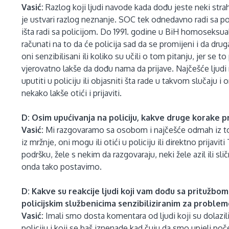
Vasić:
Razlog koji ljudi navode kada dođu jeste neki strah
je ustvari razlog neznanje. SOC tek odnedavno radi sa poli
išta radi sa policijom. Do 1991. godine u BiH homoseksual
računati na to da će policija sad da se promijeni i da drug
oni senzibilisani ili koliko su učili o tom pitanju, jer se t
vjerovatno lakše da dođu nama da prijave. Najčešće ljud
uputiti u policiju ili objasniti šta rade u takvom slučaju i
nekako lakše otići i prijaviti.
D: Osim upućivanja na policiju, kakve druge korake 
Vasić:
Mi razgovaramo sa osobom i najčešće odmah iz tog
iz mržnje, oni mogu ili otići u policiju ili direktno prijav
podršku, žele s nekim da razgovaraju, neki žele azil ili sl
onda tako postavimo.
D: Kakve su reakcije ljudi koji vam dođu sa pritužbo
policijskim službenicima senzibiliziranim za proble
Vasić:
Imali smo dosta komentara od ljudi koji su dolazili
policiju i koji se baš iznenade kad čuju da smo upjeli počet