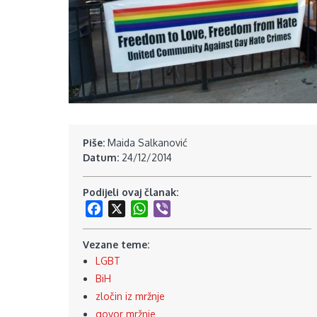
Piše:
Maida Salkanović
Datum:
24/12/2014
Podijeli ovaj članak:
Facebook
X
WhatsApp
Viber
Vezane teme:
LGBT
BiH
zločin iz mržnje
govor mržnje