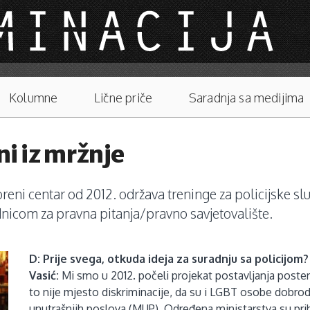
Kolumne
Lične priče
Saradnja sa medijima
ni iz mržnje
oreni centar od 2012. održava treninge za policijske 
nicom za pravna pitanja/pravno savjetovalište.
D: Prije svega, otkuda ideja za suradnju sa policijom? 
Vasić:
Mi smo u 2012. počeli projekat postavljanja postera u
to nije mjesto diskriminacije, da su i LGBT osobe dobrod
unutrašnjih poslova (MUP). Određena ministarstva su prih