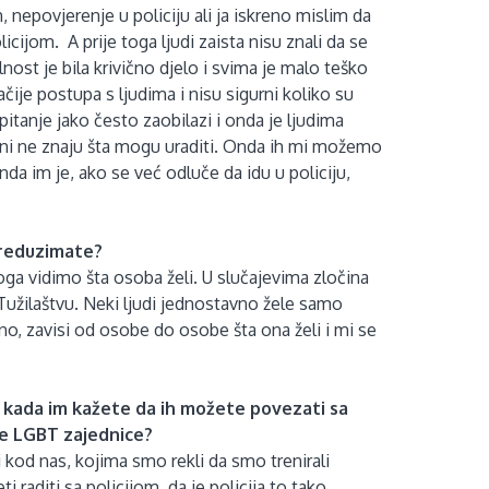
, nepovjerenje u policiju ali ja iskreno mislim da
cijom. A prije toga ljudi zaista nisu znali da se
nost je bila krivično djelo i svima je malo teško
ačije postupa s ljudima i nisu sigurni koliko su
o pitanje jako često zaobilazi i onda je ljudima
i ni ne znaju šta mogu uraditi. Onda ih mi možemo
 onda im je, ako se već odluče da idu u policiju,
preduzimate?
a vidimo šta osoba želi. U slučajevima zločina
iti Tužilaštvu. Neki ljudi jednostavno žele samo
ično, zavisi od osobe do osobe šta ona želi i mi se
m kada im kažete da ih možete povezati sa
me LGBT zajednice?
 kod nas, kojima smo rekli da smo trenirali
i raditi sa policijom, da je policija to tako