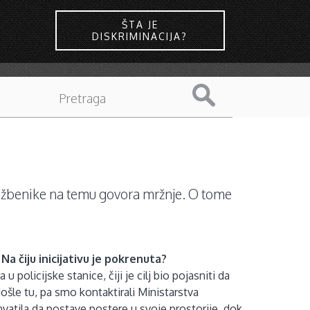
ŠTA JE
DISKRIMINACIJA?
službenike na temu govora mržnje. O tome
Na čiju inicijativu je pokrenuta?
 policijske stanice, čiji je cilj bio pojasniti da
ošle tu, pa smo kontaktirali Ministarstva
vatila da postave postere u svoje prostorije, dok