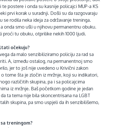
i te postere i onda su kasnije policajci MUP-a KS
eki prvi korak u suradnji. Došli su da razgovaraju
 se rodila neka ideja za održavanje treninga.
i, a onda smo ušli u njihovu permanentnu obuku.
i proći tu obuku, otprilike nekih 1000 ljudi.
ultati očekuju?
ega da malo senzibiliziramo policiju za rad sa
riti. A, između ostalog, na permanentnoj smo
rilo, jer to još nije uvedeno u Krivični zakon
o tome šta je zločin iz mržnje, koji su indikatori,
ogo različitih skupina, pa i sa policajcima
činima iz mržnje. Baš početkom godine je jedan
a da ta tema nije bila skoncentrisana na LGBT
talih skupina, pa smo uspjeli da ih senzibilišemo,
i sa treningom?