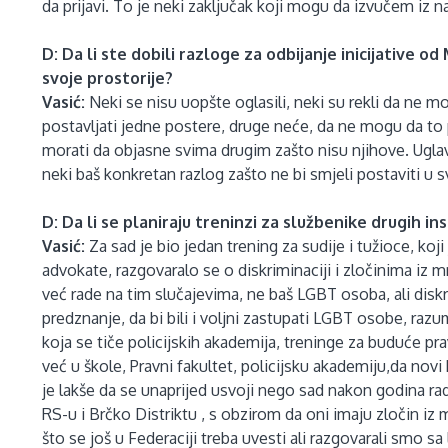
da prijavi. To je neki zaključak koji mogu da izvučem iz
D: Da li ste dobili razloge za odbijanje inicijative od
svoje prostorije?
Vasić:
Neki se nisu uopšte oglasili, neki su rekli da ne 
postavljati jedne postere, druge neće, da ne mogu da to
morati da objasne svima drugim zašto nisu njihove. Uglav
neki baš konkretan razlog zašto ne bi smjeli postaviti u 
D: Da li se planiraju treninzi za službenike drugih ins
Vasić:
Za sad je bio jedan trening za sudije i tužioce, koji 
advokate, razgovaralo se o diskriminaciji i zločinima iz 
već rade na tim slučajevima, ne baš LGBT osoba, ali diskr
predznanje, da bi bili i voljni zastupati LGBT osobe, razum
koja se tiče policijskih akademija, treninge za buduće p
već u škole, Pravni fakultet, policijsku akademiju,da novi
je lakše da se unaprijed usvoji nego sad nakon godina ra
RS-u i Brčko Distriktu , s obzirom da oni imaju zločin iz
što se još u Federaciji treba uvesti ali razgovarali smo sa 