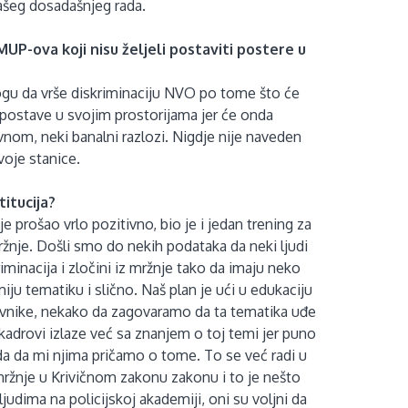
 našeg dosadašnjeg rada.
 MUP-ova koji nisu željeli postaviti postere u
mogu da vrše diskriminaciju NVO po tome što će
 postave u svojim prostorijama jer će onda
nom, neki banalni razlozi. Nigdje nije naveden
svoje stanice.
titucija?
je prošao vrlo pozitivno, bio je i jedan trening za
mržnje. Došli smo do nekih podataka da neki ljudi
iminacija i zločini iz mržnje tako da imaju neko
iju tematiku i slično. Naš plan je ući u edukaciju
ravnike, nekako da zagovaramo da ta tematika uđe
 kadrovi izlaze već sa znanjem o toj temi jer puno
da da mi njima pričamo o tome. To se već radi u
 mržnje u Krivičnom zakonu zakonu i to je nešto
ljudima na policijskoj akademiji, oni su voljni da