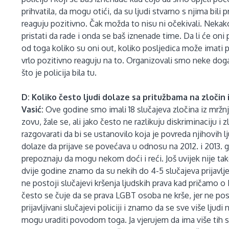
prihvatila, da mogu otići, da su ljudi stvarno s njima bili 
reaguju pozitivno. Čak možda to nisu ni očekivali. Nekako
pristati da rade i onda se baš iznenade time. Da li će oni pr
od toga koliko su oni out, koliko posljedica može imati po
vrlo pozitivno reaguju na to. Organizovali smo neke doga
što je policija bila tu.
D: Koliko često ljudi dolaze sa pritužbama na zločin 
Vasić:
Ove godine smo imali 18 slučajeva zločina iz mržn
zovu, žale se, ali jako često ne razlikuju diskriminaciju 
razgovarati da bi se ustanovilo koja je povreda njihovih lju
dolaze da prijave se povećava u odnosu na 2012. i 2013. g
prepoznaju da mogu nekom doći i reći. Još uvijek nije tako v
dvije godine znamo da su nekih do 4-5 slučajeva prijavlje
ne postoji slučajevi kršenja ljudskih prava kad pričamo o
često se čuje da se prava LGBT osoba ne krše, jer ne po
prijavljivani slučajevi policiji i znamo da se sve više ljud
mogu uraditi povodom toga. Ja vjerujem da ima više tih sl