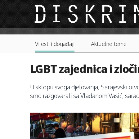
Skip to main content
Main menu
Vijesti i događaji
Aktuelne teme
LGBT zajednica i zloči
U sklopu svoga djelovanja, Sarajevski otv
smo razgovarali sa Vladanom Vasić, sarad