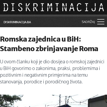
Skip to main content
SADRŽAJ
DISKRIMINACIJA.BA
Šta je diskriminacija?
Romska zajednica u BiH:
Vijesti i događaji
Stambeno zbrinjavanje Roma
Aktuelne teme
U ovom članku koji je dio dosijea o romskoj zajednici
Kolumne
u BiH govorimo o zakonima, praksi, problemima i
Lične priče
pozitivnim i negativnim primjerima na temu
stanovanja, porodice i porodičnog života.
Saradnja sa medijima
Pretraga