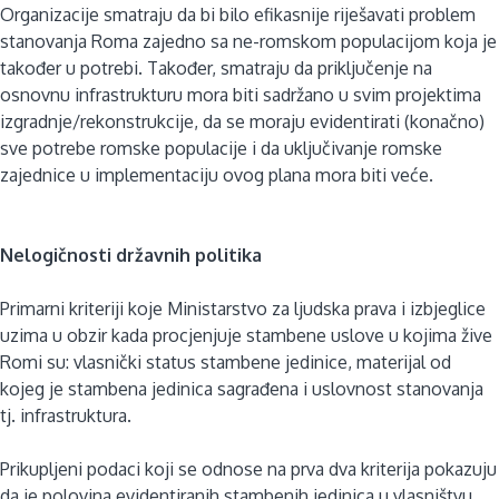
Organizacije smatraju da bi bilo efikasnije riješavati problem
stanovanja Roma zajedno sa ne-romskom populacijom koja je
također u potrebi. Također, smatraju da priključenje na
osnovnu infrastrukturu mora biti sadržano u svim projektima
izgradnje/rekonstrukcije, da se moraju evidentirati (konačno)
sve potrebe romske populacije i da uključivanje romske
zajednice u implementaciju ovog plana mora biti veće.
Nelogičnosti državnih politika
Primarni kriteriji koje Ministarstvo za ljudska prava i izbjeglice
uzima u obzir kada procjenjuje stambene uslove u kojima žive
Romi su: vlasnički status stambene jedinice, materijal od
kojeg je stambena jedinica sagrađena i uslovnost stanovanja
tj. infrastruktura.
Prikupljeni podaci koji se odnose na prva dva kriterija pokazuju
da je polovina evidentiranih stambenih jedinica u vlasništvu,