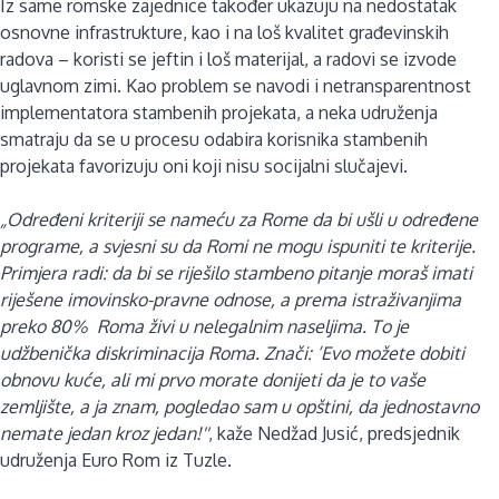
Iz same romske zajednice također ukazuju na nedostatak
osnovne infrastrukture, kao i na loš kvalitet građevinskih
radova – koristi se jeftin i loš materijal, a radovi se izvode
uglavnom zimi. Kao problem se navodi i netransparentnost
implementatora stambenih projekata, a neka udruženja
smatraju da se u procesu odabira korisnika stambenih
projekata favorizuju oni koji nisu socijalni slučajevi.
„Određeni kriteriji se nameću za Rome da bi ušli u određene
programe, a svjesni su da Romi ne mogu ispuniti te kriterije.
Primjera radi: da bi se riješilo stambeno pitanje moraš imati
riješene imovinsko-pravne odnose, a prema istraživanjima
preko 80% Roma živi u nelegalnim naseljima. To je
udžbenička diskriminacija Roma. Znači: ’Evo možete dobiti
obnovu kuće, ali mi prvo morate donijeti da je to vaše
zemljište, a ja znam, pogledao sam u opštini, da jednostavno
nemate jedan kroz jedan!''
, kaže Nedžad Jusić, predsjednik
udruženja Euro Rom iz Tuzle.