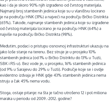
kao i da je skoro 90% njih izgrađeno od čvrstog materijala.
Najmanji broj stambenih jedinica koje su u vlaništvu locirano
je na području HNK (31%) a najveći na području Brčko Distrikta
(65%). Takođe, najmanje stambenih jedinica koje su izgrađene
od čvrstog materijala locirano je na području HNK (64%) a
najviše na području Brčko Distrikta (98%).
Međutim, podaci o pristupu osnovnoj infrastrukturi ukazuju na
jako loše stanje na terenu. Bez struje je u prosjeku 10%
stambenih jednica (od 1% u Brčko Distriktu do 13% u Tuzli,
SBK i RS-u). Bez vode je, u prosjeku, 16% stambenih jedinica
(od 9% u Sarajevu do 29% u Tuzli). Područje koje se i ovdje
evidentno izdvaja je HNK gdje 43% stambenih jedinica nema
struju a čak 45% nema vodu.
Stoga, ostaje pitanje: na šta je tačno utrošeno 12 i pol miliona
maraka u periodu od 2009.-2012. godine?