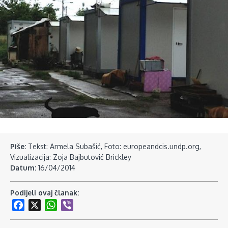
Piše:
Tekst: Armela Subašić, Foto: europeandcis.undp.org,
Vizualizacija: Zoja Bajbutović Brickley
Datum:
16/04/2014
Podijeli ovaj članak:
Facebook
X
WhatsApp
Viber