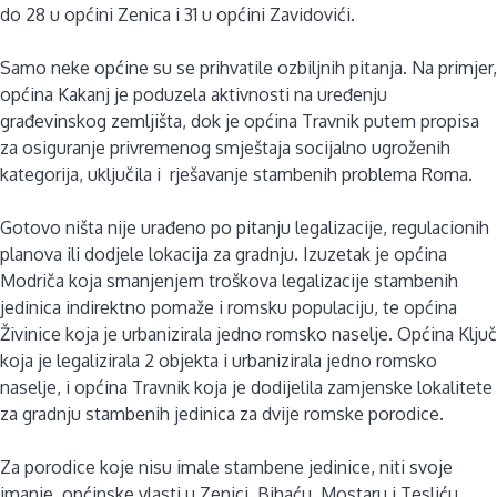
do 28 u općini Zenica i 31 u općini Zavidovići.
Samo neke općine su se prihvatile ozbiljnih pitanja. Na primjer,
općina Kakanj je poduzela aktivnosti na uređenju
građevinskog zemljišta, dok je općina Travnik putem propisa
za osiguranje privremenog smještaja socijalno ugroženih
kategorija, uključila i rješavanje stambenih problema Roma.
Gotovo ništa nije urađeno po pitanju legalizacije, regulacionih
planova ili dodjele lokacija za gradnju. Izuzetak je općina
Modriča koja smanjenjem troškova legalizacije stambenih
jedinica indirektno pomaže i romsku populaciju, te općina
Živinice koja je urbanizirala jedno romsko naselje. Općina Ključ
koja je legalizirala 2 objekta i urbanizirala jedno romsko
naselje, i općina Travnik koja je dodijelila zamjenske lokalitete
za gradnju stambenih jedinica za dvije romske porodice.
Za porodice koje nisu imale stambene jedinice, niti svoje
imanje, općinske vlasti u Zenici, Bihaću, Mostaru i Tesliću,