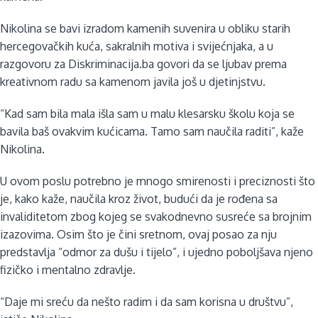
Nikolina se bavi izradom kamenih suvenira u obliku starih
hercegovačkih kuća, sakralnih motiva i svijećnjaka, a u
razgovoru za Diskriminacija.ba govori da se ljubav prema
kreativnom radu sa kamenom javila još u djetinjstvu.
“Kad sam bila mala išla sam u malu klesarsku školu koja se
bavila baš ovakvim kućicama. Tamo sam naučila raditi”, kaže
Nikolina.
U ovom poslu potrebno je mnogo smirenosti i preciznosti što
je, kako kaže, naučila kroz život, budući da je rođena sa
invaliditetom zbog kojeg se svakodnevno susreće sa brojnim
izazovima. Osim što je čini sretnom, ovaj posao za nju
predstavlja “odmor za dušu i tijelo”, i ujedno poboljšava njeno
fizičko i mentalno zdravlje.
“Daje mi sreću da nešto radim i da sam korisna u društvu”,