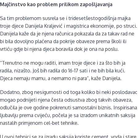
Majčinstvo kao problem prilikom zapošljavanja
Sa tim problemom susrela se i tridesetšestogodišnja majka
troje djece Danijela Kraljević i magistrica ekonomije, po struci.
Danijela kaže da je njena računica pokazala da za takav rad ne
bi bila dovoljno plaćena da pokrije obaveze prema školi ili
vrtiću gdje bi njena djeca boravila dok je ona na poslu.
“Trenutno ne mogu raditi, imam troje djece i za što bih ja
radila, nizašto. Još bih radila do 16-17 sati i ne bih bila kući.
Djeca nemaju mamu, a nemamo ni para”, kaže Danijela.
Dodatno, zbog nesigurnosti od toga koliko bi neki poslodavac
mogao podnijeti njena česta odsustva zbog takvih obaveza,
odlučila je ove godine pokrenuti samostalni biznis. Inspirisana
ljubavlju prema cvijeću, počela je sa izradom unikatnih saksija
nastalih primjenom cel-bet tehnike.
U ovoj tehnici se za izradu saksija koriste cement, voda i stare