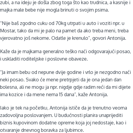
zubi, a na ideju je došla zbog toga što kao trudnica, a kasnije i
majka male bebe nije mogla brinuti o svojim psima.
“Nije baš zgodno cuku od 70kg utrpati u auto i voziti npr. u
Mostar, tako da mi je palo na pamet da ako treba meni, treba
vjerovatno još nekome. Odatle je krenulo”, govori Antonija.
Kaže da je majkama generalno teško naći odgovarajući posao,
i uskladiti roditeljske i poslovne obaveze.
“Ja imam bebu od nepune dvije godine i vrlo je nezgodno naći
neki posao. Svako će mene pretrpjeti da je ona jedan dan
bolesna, ali ne mogu ja npr. nigdje gdje radim reći da mi dijete
ima kozice i da mene nema 15 dana”, kaže Antonija.
Iako je tek na početku, Antonija ističe da je trenutno veoma
zadovoljna poslovanjem. U budućnosti planira unaprijediti
biznis kupovinom dodatne opreme koja joj nedostaje, kao i
otvaranje dnevnog boravka za ljubimce.