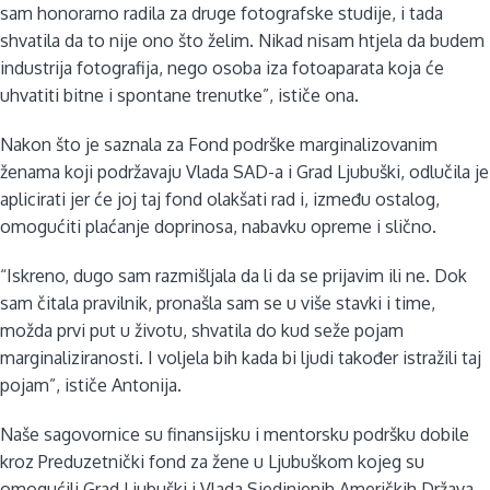
sam honorarno radila za druge fotografske studije, i tada
shvatila da to nije ono što želim. Nikad nisam htjela da budem
industrija fotografija, nego osoba iza fotoaparata koja će
uhvatiti bitne i spontane trenutke”, ističe ona.
Nakon što je saznala za Fond podrške marginalizovanim
ženama koji podržavaju Vlada SAD-a i Grad Ljubuški, odlučila je
aplicirati jer će joj taj fond olakšati rad i, između ostalog,
omogućiti plaćanje doprinosa, nabavku opreme i slično.
“Iskreno, dugo sam razmišljala da li da se prijavim ili ne. Dok
sam čitala pravilnik, pronašla sam se u više stavki i time,
možda prvi put u životu, shvatila do kud seže pojam
marginaliziranosti. I voljela bih kada bi ljudi također istražili taj
pojam”, ističe Antonija.
Naše sagovornice su finansijsku i mentorsku podršku dobile
kroz Preduzetnički fond za žene u Ljubuškom kojeg su
omogućili Grad Ljubuški i Vlada Sjedinjenih Američkih Država,