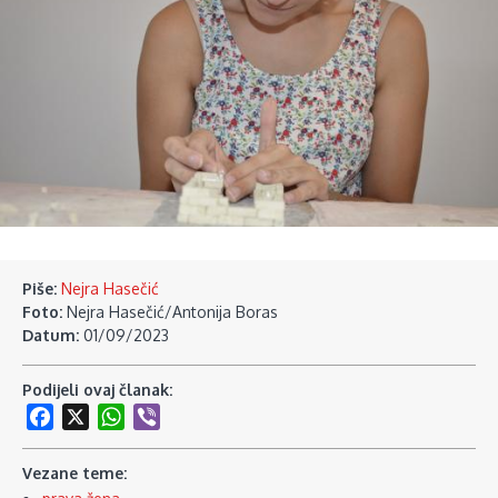
Piše:
Nejra Hasečić
Foto:
Nejra Hasečić/Antonija Boras
Datum:
01/09/2023
Podijeli ovaj članak:
Facebook
X
WhatsApp
Viber
Vezane teme: