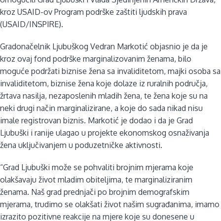
kroz USAID-ov Program podrške zaštiti ljudskih prava
(USAID/INSPIRE).
Gradonačelnik Ljubuškog Vedran Markotić objasnio je da je
kroz ovaj fond podrške marginalizovanim ženama, bilo
moguće podržati biznise žena sa invaliditetom, majki osoba sa
invaliditetom, biznise žena koje dolaze iz ruralnih područja,
žrtava nasilja, nezaposlenih mladih žena, te žena koje su na
neki drugi način marginalizirane, a koje do sada nikad nisu
imale registrovan biznis. Markotić je dodao i da je Grad
Ljubuški i ranije ulagao u projekte ekonomskog osnaživanja
žena uključivanjem u poduzetničke aktivnosti.
“Grad Ljubuški može se pohvaliti brojnim mjerama koje
olakšavaju život mladim obiteljima, te marginaliziranim
ženama. Naš grad prednjači po brojnim demografskim
mjerama, trudimo se olakšati život našim sugrađanima, imamo
izrazito pozitivne reakcije na mjere koje su donesene u