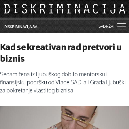
Skip to main content
SADRŽAJ
DISKRIMINACIJA.BA
Šta je diskriminacija?
Kad se kreativan rad pretvori u
Vijesti i događaji
biznis
Aktuelne teme
Sedam žena iz Ljubuškog dobilo mentorsku i
Kolumne
finansijsku podršku od Vlade SAD-a i Grada Ljubuški
Lične priče
za pokretanje vlastitog biznisa.
Saradnja sa medijima
Pretraga