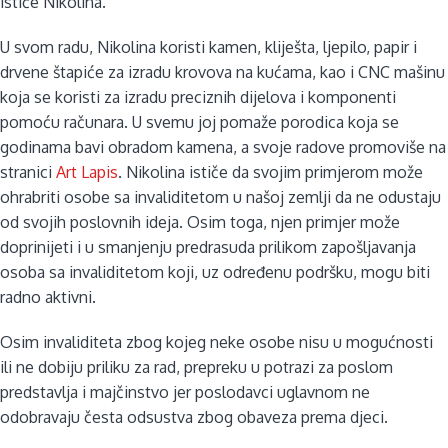
ističe Nikolina.
U svom radu, Nikolina koristi kamen, kliješta, ljepilo, papir i
drvene štapiće za izradu krovova na kućama, kao i CNC mašinu
koja se koristi za izradu preciznih dijelova i komponenti
pomoću računara. U svemu joj pomaže porodica koja se
godinama bavi obradom kamena, a svoje radove promoviše na
stranici
Art Lapis
. Nikolina ističe da svojim primjerom može
ohrabriti osobe sa invaliditetom u našoj zemlji da ne odustaju
od svojih poslovnih ideja. Osim toga, njen primjer može
doprinijeti i u smanjenju predrasuda prilikom zapošljavanja
osoba sa invaliditetom koji, uz određenu podršku, mogu biti
radno aktivni.
Osim invaliditeta zbog kojeg neke osobe nisu u mogućnosti
ili ne dobiju priliku za rad, prepreku u potrazi za poslom
predstavlja i majčinstvo jer poslodavci uglavnom ne
odobravaju česta odsustva zbog obaveza prema djeci.