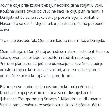
novine koje prije izrade trebaju nekoliko dana stajati u vodi.
Količina papira zavisi od veličine saksije koju planira raditi, a
Danijela ističe da je svaka saksija posebna jer je unikatna.
Nakon što se osuši, slijedi farbanje saksija u čemu posebno
uživa.
“To mi je baš odušak. Odmaram kad to radim”, kaže Danijela.
Osim saksija, u Danijelinoj ponudi se nalaze i sukulenti koji su,
kako govori, super izbor za poklon i ljudi ih rado kupuju.
Primarni plan za unaprjeđenje biznisa joj je završiti izgradnju
prostora koji će koristiti za svoj rad, a koji se nalazi pored
porodične kuće u kojoj živi sa porodicom.
Biznis je ove godine u Ljubuškom pokrenula i Antonija
Kolobarić koja je vlasnica salona za uređivanje kućnih
ljubimaca “Pet grooming Snoopy”. Klijentima nudi kupanje i
šišanje pasa i mačaka, rezanje noktiju, kao i čišćenje ušiju i