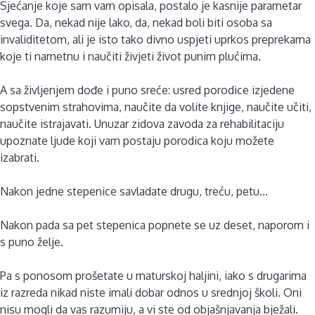
Sjećanje koje sam vam opisala, postalo je kasnije parametar
svega. Da, nekad nije lako, da, nekad boli biti osoba sa
invaliditetom, ali je isto tako divno uspjeti uprkos preprekama
koje ti nametnu i naučiti živjeti život punim plućima.
A sa življenjem dođe i puno sreće: usred porodice izjedene
sopstvenim strahovima, naučite da volite knjige, naučite učiti,
naučite istrajavati. Unuzar zidova zavoda za rehabilitaciju
upoznate ljude koji vam postaju porodica koju možete
izabrati.
Nakon jedne stepenice savladate drugu, treću, petu...
Nakon pada sa pet stepenica popnete se uz deset, naporom i
s puno želje.
Pa s ponosom prošetate u maturskoj haljini, iako s drugarima
iz razreda nikad niste imali dobar odnos u srednjoj školi. Oni
nisu mogli da vas razumiju, a vi ste od objašnjavanja bježali.