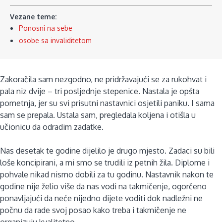
Vezane teme:
Ponosni na sebe
osobe sa invaliditetom
Zakoračila sam nezgodno, ne pridržavajući se za rukohvat i
pala niz dvije – tri posljednje stepenice. Nastala je opšta
pometnja, jer su svi prisutni nastavnici osjetili paniku. I sama
sam se prepala. Ustala sam, pregledala koljena i otišla u
učionicu da odradim zadatke.
Nas desetak te godine dijelilo je drugo mjesto. Zadaci su bili
loše koncipirani, a mi smo se trudili iz petnih žila. Diplome i
pohvale nikad nismo dobili za tu godinu. Nastavnik nakon te
godine nije želio više da nas vodi na takmičenje, ogorčeno
ponavljajući da neće nijedno dijete voditi dok nadležni ne
počnu da rade svoj posao kako treba i takmičenje ne
organizuju kvalitetno.