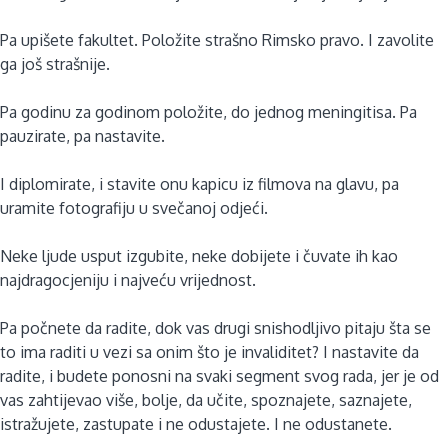
Pa upišete fakultet. Položite strašno Rimsko pravo. I zavolite
ga još strašnije.
Pa godinu za godinom položite, do jednog meningitisa. Pa
pauzirate, pa nastavite.
I diplomirate, i stavite onu kapicu iz filmova na glavu, pa
uramite fotografiju u svečanoj odjeći.
Neke ljude usput izgubite, neke dobijete i čuvate ih kao
najdragocjeniju i najveću vrijednost.
Pa počnete da radite, dok vas drugi snishodljivo pitaju šta se
to ima raditi u vezi sa onim što je invaliditet? I nastavite da
radite, i budete ponosni na svaki segment svog rada, jer je od
vas zahtijevao više, bolje, da učite, spoznajete, saznajete,
istražujete, zastupate i ne odustajete. I ne odustanete.