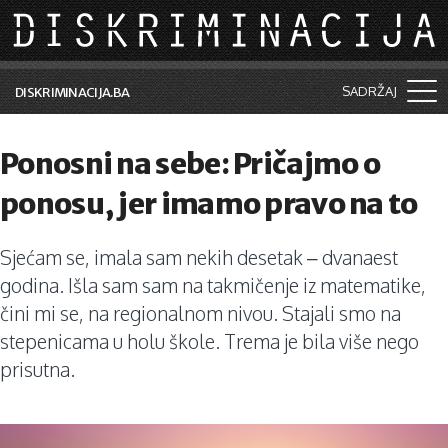
Skip to main content
SADRŽAJ
DISKRIMINACIJA.BA
Šta je diskriminacija?
Ponosni na sebe: Pričajmo o
Vijesti i događaji
ponosu, jer imamo pravo na to
Aktuelne teme
Sjećam se, imala sam nekih desetak – dvanaest
Kolumne
godina. Išla sam sam na takmičenje iz matematike,
Lične priče
čini mi se, na regionalnom nivou. Stajali smo na
stepenicama u holu škole. Trema je bila više nego
Saradnja sa medijima
prisutna.
Pretraga