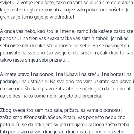
svijetu. Život je jer dišete, tako da vam se pluća šire do granica
koje niste mogli ni zamisliti a koje svaki pokretom brišete. Jer
granica je tamo gdje je vi odredite!
A onda vas neko, kao što je i mene, zamoli da kažete zašto ste
ponosni. I na tren vas svaka tačka vas samih zaboli, jer nikad
sebi niste rekli koliko ste ponosni na sebe. Pa se nasmijete i
pomislite na sve ono što vas je činilo srećnim, čak i kad to kao
takvo niste smjeli sebi priznati...
A imate pravo i na ponos, i na ljubav, i na sreću, i na borbu i na
padanje, i na ustajanje. Na sve ono što vam uskrate kao pravo i
na sve ono što kao pravo zatražite, ne očekujući da će odmah
da se desi, iako tome ne bi smjelo biti prepreka.
Zbog svega što sam napisala, pričaću sa vama o ponosu i
zašto smo #PonosniNaSebe. Pitaću vas ponešto neobično,
potrudiću se da otkrijem svijetu milijardu razloga zašto treba
biti ponosan na vas i kad jeste i kad niste ponosni na sebe.