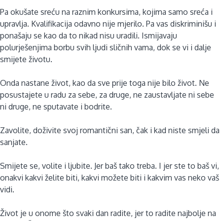
Pa okušate sreću na raznim konkursima, kojima samo sreća i
upravlja. Kvalifikacija odavno nije mjerilo. Pa vas diskriminišu i
ponašaju se kao da to nikad nisu uradili. Ismijavaju
polurješenjima borbu svih ljudi sličnih vama, dok se vi i dalje
smijete životu.
Onda nastane život, kao da sve prije toga nije bilo život. Ne
posustajete u radu za sebe, za druge, ne zaustavljate ni sebe
ni druge, ne sputavate i bodrite.
Zavolite, doživite svoj romantični san, čak i kad niste smjeli da
sanjate.
Smijete se, volite i ljubite. Jer baš tako treba. I jer ste to baš vi,
onakvi kakvi želite biti, kakvi možete biti i kakvim vas neko vaš
vidi.
Život je u onome što svaki dan radite, jer to radite najbolje na