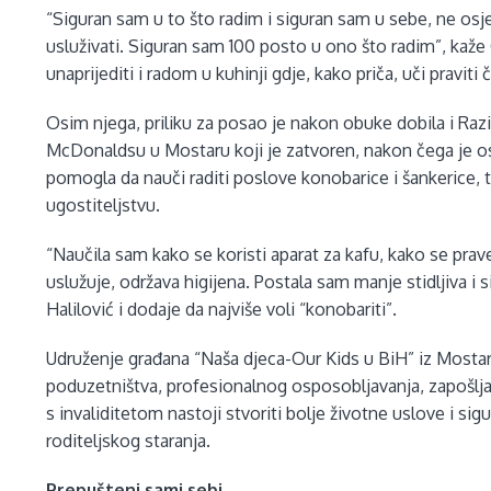
“Siguran sam u to što radim i siguran sam u sebe, ne os
usluživati. Siguran sam 100 posto u ono što radim”, kaže G
unaprijediti i radom u kuhinji gdje, kako priča, uči pravit
Osim njega, priliku za posao je nakon obuke dobila i Razi
McDonaldsu u Mostaru koji je zatvoren, nakon čega je ost
pomogla da nauči raditi poslove konobarice i šankerice, 
ugostiteljstvu.
“Naučila sam kako se koristi aparat za kafu, kako se prav
uslužuje, održava higijena. Postala sam manje stidljiva i 
Halilović i dodaje da najviše voli “konobariti”.
Udruženje građana “Naša djeca-Our Kids u BiH” iz Mostar
poduzetništva, profesionalnog osposobljavanja, zapošljav
s invaliditetom nastoji stvoriti bolje životne uslove i si
roditeljskog staranja.
Prepušteni sami sebi