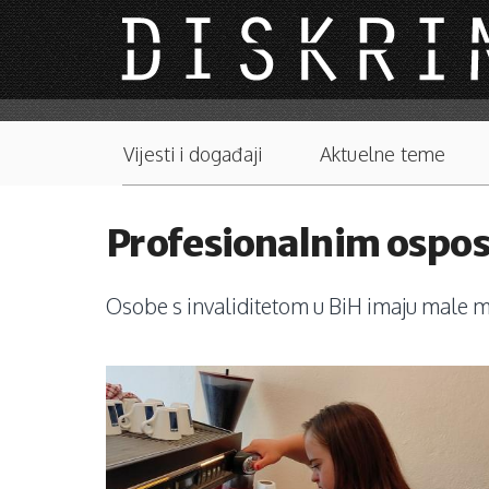
Skip to main content
Main menu
Vijesti i događaji
Aktuelne teme
Profesionalnim ospos
Osobe s invaliditetom u BiH imaju male m