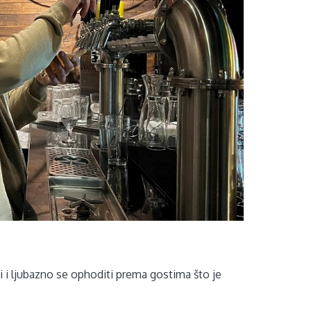
i i ljubazno se ophoditi prema gostima što je