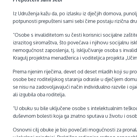
Iz Udruženja kažu da, po izlasku iz dječjih domova, punol
potpunosti prepušteni sami sebi čime postaju rizična dr
“Osobe s invaliditetom su česti korisnici socijalne zaštit
izrazitog siromaštva, što povećava i njihovu socijalnu is
nemogućnost zaposlenja, tj. isključivanje osoba s invalid
Kragulj projektna menadžerica i voditeljica projekta „Učim
Prema njenim riječima, devet od deset mladih koji su proš
osobe bez roditeljskog staranja odrasle u dječijem dom
se nisu na zadovoljavajući način individualno razvile i 
ali izgubila oba roditelja.
“U obuku su bile uključene osobe s intelektualnim teškoća
duševnom bolesti koja ga znatno sputava u životu i osob
Osnovni cilj obuke je bio povećati mogućnosti za prona