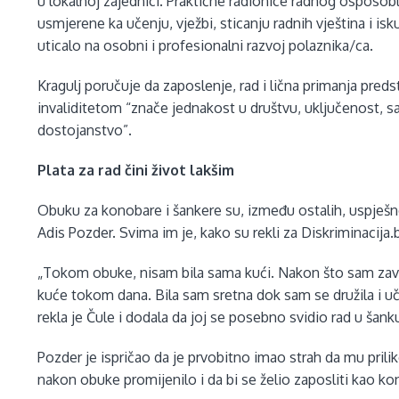
u lokalnoj zajednici. Praktične radionice radnog osposobl
usmjerene ka učenju, vježbi, sticanju radnih vještina i is
uticalo na osobni i profesionalni razvoj polaznika/ca.
Kragulj poručuje da zaposlenje, rad i lična primanja pred
invaliditetom “znače jednakost u društvu, uključenost, 
dostojanstvo”.
Plata za rad čini život lakšim
Obuku za konobare i šankere su, između ostalih, uspješno z
Adis Pozder. Svima im je, kako su rekli za Diskriminacija
„Tokom obuke, nisam bila sama kući. Nakon što sam završi
kuće tokom dana. Bila sam sretna dok sam se družila i u
rekla je Čule i dodala da joj se posebno svidio rad u šank
Pozder je ispričao da je prvobitno imao strah da mu prili
nakon obuke promijenilo i da bi se želio zaposliti kao ko