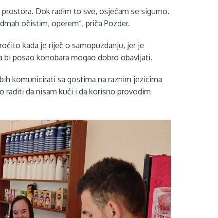
a, prostora. Dok radim to sve, osjećam se sigurno.
odmah očistim, operem“, priča Pozder.
ročito kada je riječ o samopuzdanju, jer je
 da bi posao konobara mogao dobro obavljati.
io bih komunicirati sa gostima na raznim jezicima
bro raditi da nisam kući i da korisno provodim