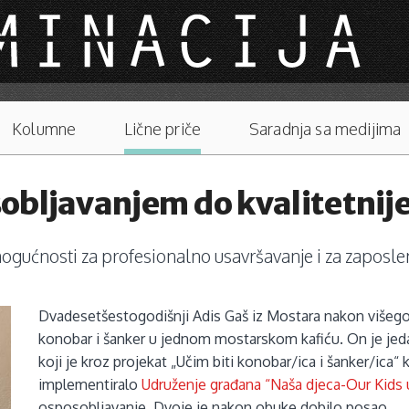
Kolumne
Lične priče
Saradnja sa medijima
obljavanjem do kvalitetnije
ogućnosti za profesionalno usavršavanje i za zaposle
Dvadesetšestogodišnji Adis Gaš iz Mostara nakon višego
konobar i šanker u jednom mostarskom kafiću. On je jed
koji je kroz projekat „Učim biti konobar/ica i šanker/ica“
implementiralo
Udruženje građana “Naša djeca-Our Kids 
osposobljavanje. Dvoje je nakon obuke dobilo posao.