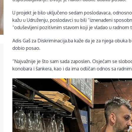
U projekt je bilo uključeno sedam poslodavaca, odnosno v
kažu u Udruženju, poslodavci su bili “iznenađeni sposob
“oduševljeni pozitivnim stavom koji je vladao u radnom 
Adis Gaš za Diskriminacija.ba kaže da je za njega obuka b
dobio posao.
“Najvažnije je što sam sada zaposlen. Osjećam se slobod
konobara i šankera, kao i da ima odličan odnos sa radni