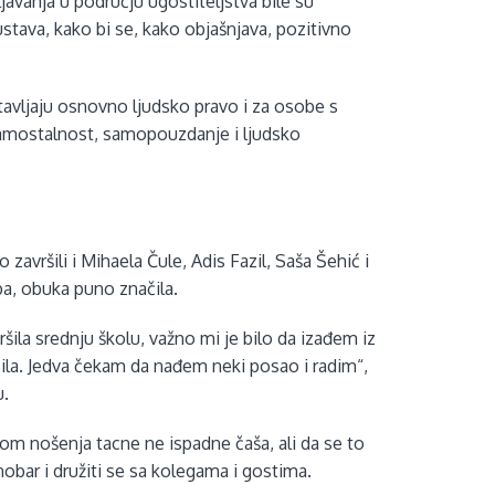
javanja u području ugostiteljstva bile su
kustava, kako bi se, kako objašnjava, pozitivno
stavljaju osnovno ljudsko pravo i za osobe s
samostalnost, samopouzdanje i ljudsko
avršili i Mihaela Čule, Adis Fazil, Saša Šehić i
.ba, obuka puno značila.
la srednju školu, važno mi je bilo da izađem iz
čila. Jedva čekam da nađem neki posao i radim“,
u.
kom nošenja tacne ne ispadne čaša, ali da se to
nobar i družiti se sa kolegama i gostima.