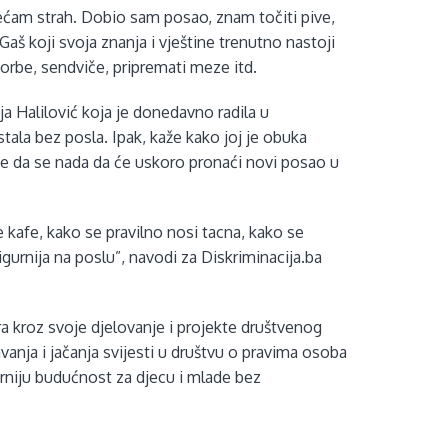
jećam strah. Dobio sam posao, znam točiti pive,
aš koji svoja znanja i vještine trenutno nastoji
i čorbe, sendviče, pripremati meze itd.
ja Halilović koja je donedavno radila u
ala bez posla. Ipak, kaže kako joj je obuka
te da se nada da će uskoro pronaći novi posao u
e kafe, kako se pravilno nosi tacna, kako se
sigurnija na poslu”, navodi za Diskriminacija.ba
a kroz svoje djelovanje i projekte društvenog
anja i jačanja svijesti u društvu o pravima osoba
gurniju budućnost za djecu i mlade bez