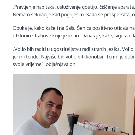
„Pravljenje napitaka, usluživanje gostiju, čišćenje aparat
Nemam sekiracije kad pogriješim. Kada se prospe kafa, 
Obuka je, kako kaže i na Sašu Šehića pozitivno uticala na
otklonio strahove koje je imao. Danas je, kaže, siguran
„Volio bih raditi u ugostiteljstvu radi stranih jezika. Vol
jer mi to ide. Najviše bih volio biti konobar. To mi je do
svoje vrijeme“, objašnjava on.