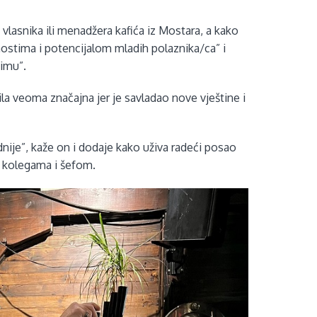
lasnika ili menadžera kafića iz Mostara, a kako
nostima i potencijalom mladih polaznika/ca” i
timu”.
ila veoma značajna jer je savladao nove vještine i
nije”, kaže on i dodaje kako uživa radeći posao
m kolegama i šefom.