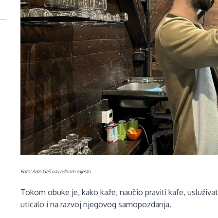
Foto: Adis Gaš na radnom mjestu
Tokom obuke je, kako kaže, naučio praviti kafe, usluživat
uticalo i na razvoj njegovog samopozdanja.