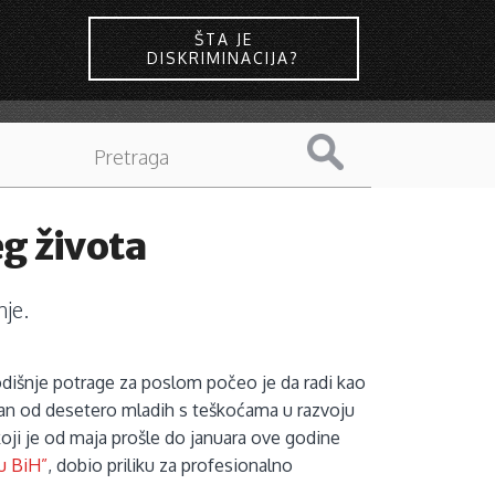
ŠTA JE
DISKRIMINACIJA?
g života
nje.
dišnje potrage za poslom počeo je da radi kao
an od desetero mladih s teškoćama u razvoju
 koji je od maja prošle do januara ove godine
u BiH”
, dobio priliku za profesionalno