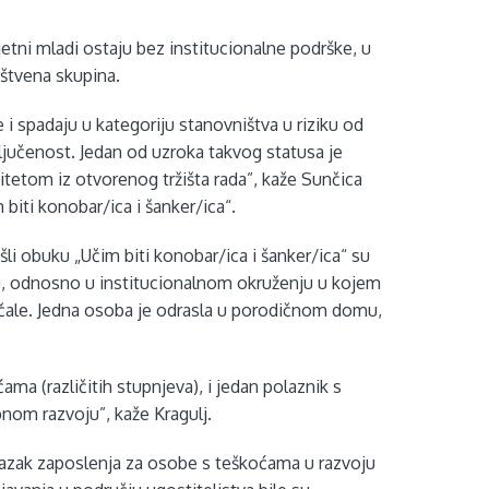
jetni mladi ostaju bez institucionalne podrške, u
uštvena skupina.
e i spadaju u kategoriju stanovništva u riziku od
ključenost. Jedan od uzroka takvog statusa je
itetom iz otvorenog tržišta rada”, kaže Sunčica
 biti konobar/ica i šanker/ica“.
li obuku „Učim biti konobar/ica i šanker/ica“ su
u, odnosno u institucionalnom okruženju u kojem
ojačale. Jedna osoba je odrasla u porodičnom domu,
ma (različitih stupnjeva), i jedan polaznik s
nom razvoju”, kaže Kragulj.
lazak zaposlenja za osobe s teškoćama u razvoju