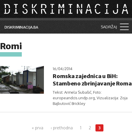
Skip to main content
SADRŽAJ
DISKRIMINACIJA.BA
Šta je diskriminacija?
Romi
Vijesti i događaji
Aktuelne teme
16/04/2014
Romska zajednica u BiH:
Kolumne
Stambeno zbrinjavanje Roma
Lične priče
Tekst: Armela Subašić, Foto:
europeandcis.undp.org, Vizualizacija: Zoja
Saradnja sa medijima
Bajbutović Brickley
Pretraga
Pages
« prva
‹ prethodna
1
2
3