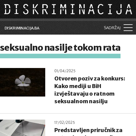
Skip to main content
SADRŽAJ
DISKRIMINACIJA.BA
Šta je diskriminacija?
seksualno nasilje tokom rata
Vijesti i događaji
Aktuelne teme
01/04/2025
Otvoren poziv za konkurs:
Kolumne
Kako mediji u BiH
Lične priče
izvještavaju o ratnom
seksualnom nasilju
Saradnja sa medijima
Pretraga
17/02/2025
Predstavljen priručnik za