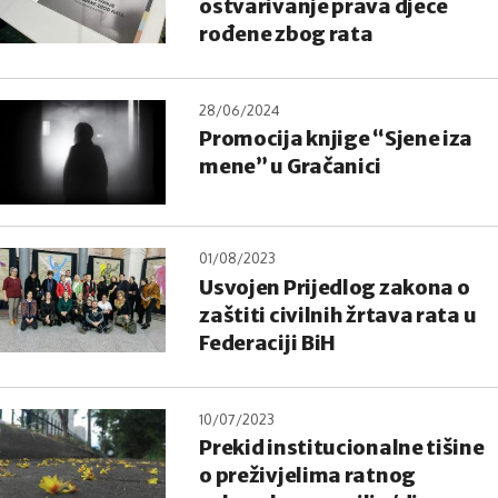
ostvarivanje prava djece
rođene zbog rata
28/06/2024
Promocija knjige “Sjene iza
mene” u Gračanici
01/08/2023
Usvojen Prijedlog zakona o
zaštiti civilnih žrtava rata u
Federaciji BiH
10/07/2023
Prekid institucionalne tišine
o preživjelima ratnog