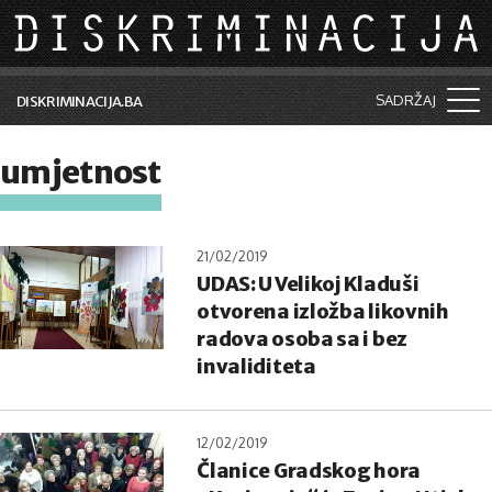
Skip to main content
SADRŽAJ
DISKRIMINACIJA.BA
Šta je diskriminacija?
umjetnost
Vijesti i događaji
Aktuelne teme
21/02/2019
UDAS: U Velikoj Kladuši
Kolumne
otvorena izložba likovnih
Lične priče
radova osoba sa i bez
invaliditeta
Saradnja sa medijima
Pretraga
12/02/2019
Članice Gradskog hora