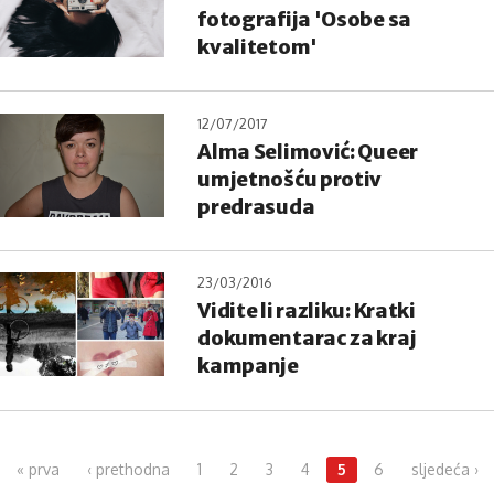
fotografija 'Osobe sa
kvalitetom'
12/07/2017
Alma Selimović: Queer
umjetnošću protiv
predrasuda
23/03/2016
Vidite li razliku: Kratki
dokumentarac za kraj
kampanje
Pages
« prva
‹ prethodna
1
2
3
4
5
6
sljedeća ›