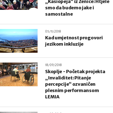
„Kasiopeja“ iz Zenice: Htjele
smo da budemo jake i
samostalne
05/11/2018
Kad umjetnost progovori
jezikom inkluzije
18/09/2018
Skoplje - Početak projekta
„Invaliditet: Pitanje
percepcije“ ozvaničen
plesnim performansom
LEMIA