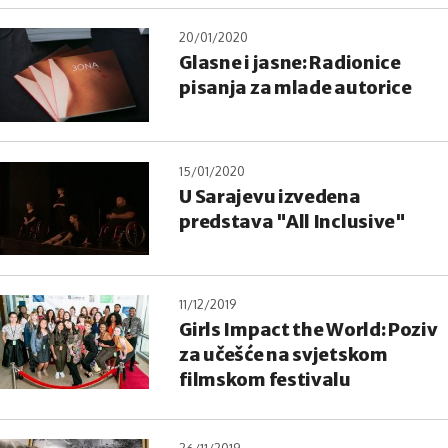
20/01/2020
Glasne i jasne: Radionice
pisanja za mlade autorice
15/01/2020
U Sarajevu izvedena
predstava "All Inclusive"
11/12/2019
Girls Impact the World: Poziv
za učešće na svjetskom
filmskom festivalu