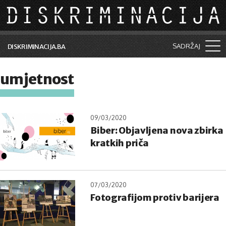
Skip to main content
SADRŽAJ
DISKRIMINACIJA.BA
Šta je diskriminacija?
umjetnost
Vijesti i događaji
Aktuelne teme
09/03/2020
Biber: Objavljena nova zbirka
Kolumne
kratkih priča
Lične priče
Saradnja sa medijima
07/03/2020
Pretraga
Fotografijom protiv barijera