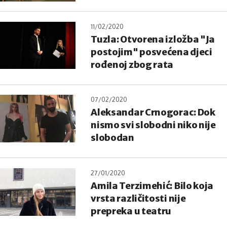
11/02/2020
Tuzla: Otvorena izložba "Ja
postojim" posvećena djeci
rođenoj zbog rata
07/02/2020
Aleksandar Crnogorac: Dok
nismo svi slobodni niko nije
slobodan
27/01/2020
Amila Terzimehić: Bilo koja
vrsta različitosti nije
prepreka u teatru