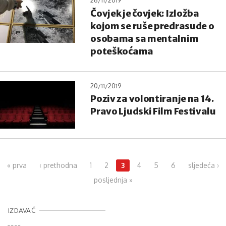
26/11/2019
Čovjek je čovjek: Izložba
kojom se ruše predrasude o
osobama sa mentalnim
poteškoćama
20/11/2019
Poziv za volontiranje na 14.
Pravo Ljudski Film Festivalu
Pages
« prva
‹ prethodna
1
2
3
4
5
6
sljedeća ›
posljednja »
IZDAVAČ