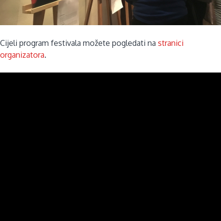
Cijeli program festivala možete pogledati na
stranici
organizatora
.