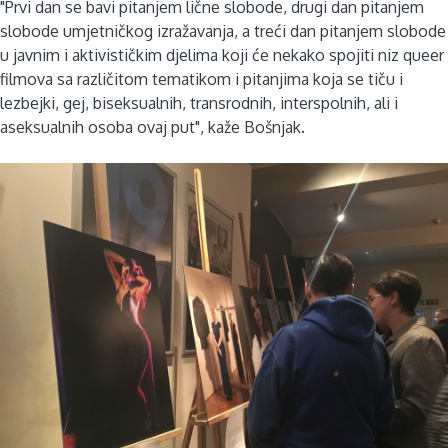
"Prvi dan se bavi pitanjem lične slobode, drugi dan pitanjem
slobode umjetničkog izražavanja, a treći dan pitanjem slobode
u javnim i aktivističkim djelima koji će nekako spojiti niz queer
filmova sa različitom tematikom i pitanjima koja se tiču i
lezbejki, gej, biseksualnih, transrodnih, interspolnih, ali i
aseksualnih osoba ovaj put", kaže Bošnjak.