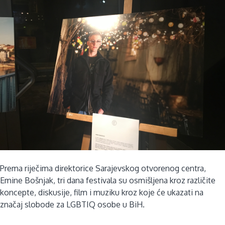
Prema riječima direktorice Sarajevskog otvorenog centra,
Emine Bošnjak, tri dana festivala su osmišljena kroz različite
koncepte, diskusije, film i muziku kroz koje će ukazati na
značaj slobode za LGBTIQ osobe u BiH.