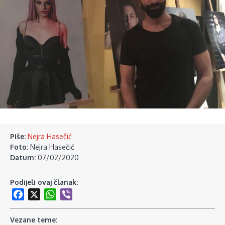
Piše:
Nejra Hasečić
Foto:
Nejra Hasečić
Datum:
07/02/2020
Podijeli ovaj članak:
Facebook
X
WhatsApp
Viber
Vezane teme: