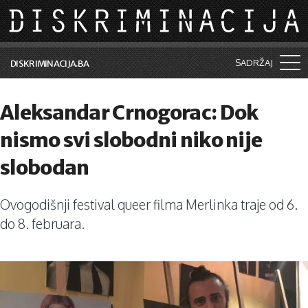
Skip to main content
SADRŽAJ
DISKRIMINACIJA.BA
Šta je diskriminacija?
Aleksandar Crnogorac: Dok
Vijesti i događaji
nismo svi slobodni niko nije
Aktuelne teme
slobodan
Kolumne
Ovogodišnji festival queer filma Merlinka traje od 6.
Lične priče
do 8. februara.
Saradnja sa medijima
Pretraga