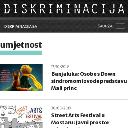
Skip to main content
SADRŽAJ
DISKRIMINACIJA.BA
Šta je diskriminacija?
umjetnost
Vijesti i događaji
Aktuelne teme
17/10/2019
Banjaluka: Osobe s Down
Kolumne
sindromom izvode predstavu
Lične priče
Mali princ
Saradnja sa medijima
30/08/2019
Pretraga
Street Arts Festival u
Mostaru: Javni prostor