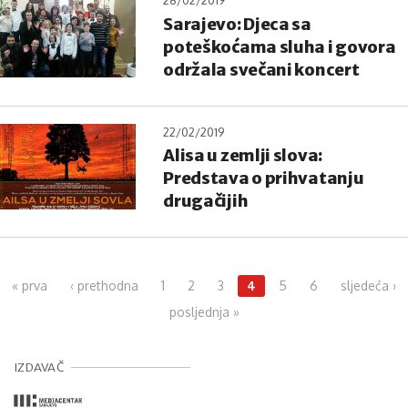
28/02/2019
Sarajevo: Djeca sa
poteškoćama sluha i govora
održala svečani koncert
22/02/2019
Alisa u zemlji slova:
Predstava o prihvatanju
drugačijih
Pages
« prva
‹ prethodna
1
2
3
4
5
6
sljedeća ›
posljednja »
IZDAVAČ