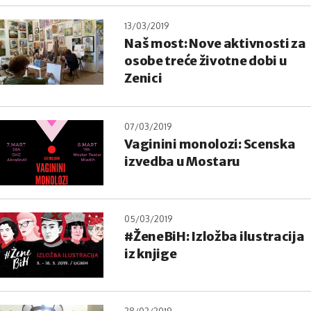
13/03/2019
Naš most: Nove aktivnosti za
osobe treće životne dobi u
Zenici
07/03/2019
Vaginini monolozi: Scenska
izvedba u Mostaru
05/03/2019
#ŽeneBiH: Izložba ilustracija
iz knjige