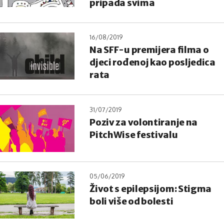
pripada svima
16/08/2019
Na SFF-u premijera filma o
djeci rođenoj kao posljedica
rata
31/07/2019
Poziv za volontiranje na
PitchWise festivalu
05/06/2019
Život s epilepsijom: Stigma
boli više od bolesti