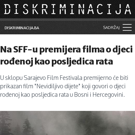
Skip to main content
SADRŽAJ
DISKRIMINACIJA.BA
Šta je diskriminacija?
Na SFF-u premijera filma o djeci
Vijesti i događaji
rođenoj kao posljedica rata
Aktuelne teme
U sklopu Sarajevo Film Festivala premijerno će biti
Kolumne
prikazan film "Nevidiljivo dijete" koji govori o djeci
Lične priče
rođenoj kao posljedica rata u Bosni i Hercegovini.
Saradnja sa medijima
Pretraga