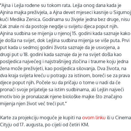
"Ajna i Lejla rođene su tokom rata. Lejla onog dana kada je
Ajnina majka preživjela, a Ajna devet mjeseci kasnije u Sigurnoj
kući Medika Zenica. Godinama su živjele jedna bez druge, nisu
čak znale ni da postoje negdje u svijetu djeca poput njih.
Ajnina sudbina se mijenja u njenoj 15. godini kada saznaje kako
je došla na svijet, dok Lejlina sudbina mijenja se više puta. Prvi
put kada u sedmoj godini života saznaje da je usvojena, a
drugi put u 18. godini kada saznaje da je na svijet došla kao
posljedica najvećeg i najstrašnijeg zločina i traume koju jedna
žena može preživjeti, kao posljedica silovanja. Dva života, na
dva kraja svijeta kreću u potragu za istinom, boreći se za prava
djece poput njih. Počele su da pričaju o tome u nadi da će
pronaći svoje prijatelje sa istim sudbinama, ali Lejlin najveći
motiv bio je pronalazak njene biološke majke što značajno
mijenja njen život već treći put."
Karte za projekciju moguće je kupiti na
ovom linku
ili u Cinema
Cityju od 17. augusta, po cijeli od četiri KM.