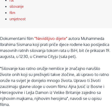
rat
silovanje
film
umjetnost
Dokumentarni film
"Nevidiljivo dijete"
autora Muhammeda
Ibrahima Sismana koji prati priče djece rođene kao posljedica
masovnih ratnih silovanja tokom rata u BiH, bit će prikazan 19.
augusta, u 12:30, u Cinema Cityju (sala pet).
"Silovanje kao ratno oružje nemilice je značajno narušilo
živote onih koji su preživjeli takve zločine, ali upravo to ratno
oruže na svijet je donijelo mnogo života. Upravo ti životi
zauzimaju glavne uloge u ovom filmu: Ajna Jusić iz Bosne i
Hercegovine i Lejla Damon iz Velike Britanije zajedno sa
njihovim majkama, njihovim herojima", navodi se u opisu
filma.