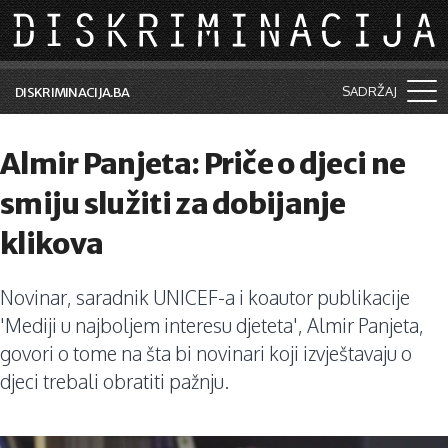
Skip to main content
SADRŽAJ
DISKRIMINACIJA.BA
Šta je diskriminacija?
Almir Panjeta: Priče o djeci ne
Vijesti i događaji
smiju služiti za dobijanje
Aktuelne teme
klikova
Kolumne
Novinar, saradnik UNICEF-a i koautor publikacije
Lične priče
'Mediji u najboljem interesu djeteta', Almir Panjeta,
Saradnja sa medijima
govori o tome na šta bi novinari koji izvještavaju o
djeci trebali obratiti pažnju.
Pretraga