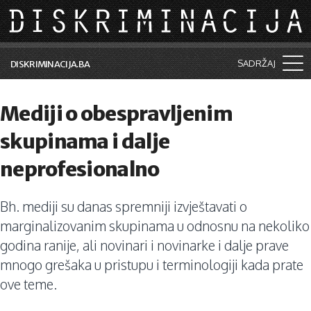
Skip to main content
SADRŽAJ
DISKRIMINACIJA.BA
Šta je diskriminacija?
Mediji o obespravljenim
Vijesti i događaji
skupinama i dalje
Aktuelne teme
neprofesionalno
Kolumne
Bh. mediji su danas spremniji izvještavati o
Lične priče
marginalizovanim skupinama u odnosnu na nekoliko
Saradnja sa medijima
godina ranije, ali novinari i novinarke i dalje prave
mnogo grešaka u pristupu i terminologiji kada prate
Pretraga
ove teme.