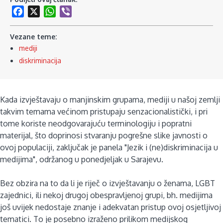
Facebook
X
WhatsApp
Viber
Vezane teme:
mediji
diskriminacija
Kada izvještavaju o manjinskim grupama, mediji u našoj zemlji
takvim temama većinom pristupaju senzacionalistički, i pri
tome koriste neodgovarajuću terminologiju i popratni
materijal, što doprinosi stvaranju pogrešne slike javnosti o
ovoj populaciji, zaključak je panela "Jezik i (ne)diskriminacija u
medijima", održanog u ponedjeljak u Sarajevu.
Bez obzira na to da li je riječ o izvještavanju o ženama, LGBT
zajednici, ili nekoj drugoj obespravljenoj grupi, bh. medijima
još uvijek nedostaje znanje i adekvatan pristup ovoj osjetljivoj
tematici. To je posebno izraženo prilikom medijskog