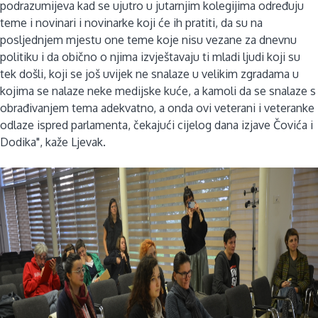
podrazumijeva kad se ujutro u jutarnjim kolegijima određuju
teme i novinari i novinarke koji će ih pratiti, da su na
posljednjem mjestu one teme koje nisu vezane za dnevnu
politiku i da obično o njima izvještavaju ti mladi ljudi koji su
tek došli, koji se još uvijek ne snalaze u velikim zgradama u
kojima se nalaze neke medijske kuće, a kamoli da se snalaze s
obrađivanjem tema adekvatno, a onda ovi veterani i veteranke
odlaze ispred parlamenta, čekajući cijelog dana izjave Čovića i
Dodika", kaže Ljevak.