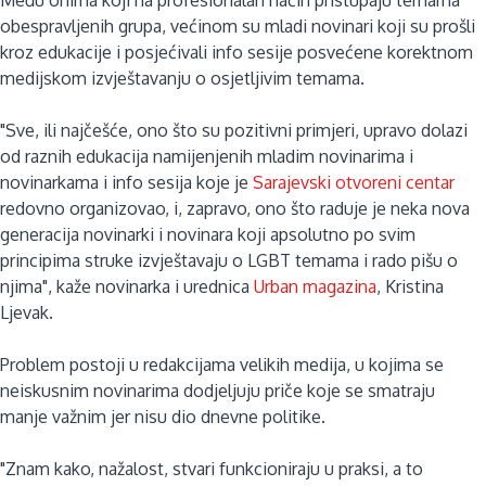
obespravljenih grupa, većinom su mladi novinari koji su prošli
kroz edukacije i posjećivali info sesije posvećene korektnom
medijskom izvještavanju o osjetljivim temama.
"Sve, ili najčešće, ono što su pozitivni primjeri, upravo dolazi
od raznih edukacija namijenjenih mladim novinarima i
novinarkama i info sesija koje je
Sarajevski otvoreni centar
redovno organizovao, i, zapravo, ono što raduje je neka nova
generacija novinarki i novinara koji apsolutno po svim
principima struke izvještavaju o LGBT temama i rado pišu o
njima", kaže novinarka i urednica
Urban magazina
, Kristina
Ljevak.
Problem postoji u redakcijama velikih medija, u kojima se
neiskusnim novinarima dodjeljuju priče koje se smatraju
manje važnim jer nisu dio dnevne politike.
"Znam kako, nažalost, stvari funkcioniraju u praksi, a to