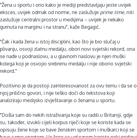
"Žena u sportu i ono kako je mediji predstavljaju jeste uvijek
eksces, uvijek odmak od norme, ne zaslužuje
prime time
, niti
zaslužuje centralni prostor u medijima – uvijek je nekako
gurnuta na marginu i na stranu", kaže Begagić.
"Čak i kada žena u istoj disciplini, kao što je bio slučaj u
plivanju, osvoji zlatnu medalju, obori novi svjetski rekord, ona
se nađe u podnaslovu, a u glavnom naslovu je njen muški
kolega koji je osvojio srebrenu medalju i nije oborio svjetski
rekord."
Pozitivno je da postoji zainteresovanost za ovu temu i da se o
njoj prilično govori, i nije teško doći do tekstova koji
analiziraju medijsko izvještavanje o ženama u sportu.
"Došla sam do nekih istraživanja koje su radili u Britaniji, gdje
su, također, izvukli cijeli korpus riječi koje se koriste kada se
opisuju žene koje se bave ženskim sportom i muškarci koji se
bave samo sportom. Uz žene se uglavnom koriste neki pridjevi