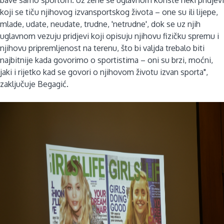
koji se tiču njihovog izvansportskog života – one su ili lijepe,
mlade, udate, neudate, trudne, 'netrudne', dok se uz njih
uglavnom vezuju pridjevi koji opisuju njihovu fizičku spremu i
njihovu pripremljenost na terenu, što bi valjda trebalo biti
najbitnije kada govorimo o sportistima – oni su brzi, moćni,
jaki i rijetko kad se govori o njihovom životu izvan sporta",
zaključuje Begagić.