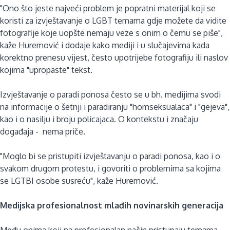
"Ono što jeste najveći problem je popratni materijal koji se
koristi za izvještavanje o LGBT temama gdje možete da vidite
fotografije koje uopšte nemaju veze s onim o čemu se piše",
kaže Huremović i dodaje kako mediji i u slučajevima kada
korektno prenesu vijest, često upotrijebe fotografiju ili naslov
kojima "upropaste" tekst.
Izvještavanje o paradi ponosa često se u bh. medijima svodi
na informacije o šetnji i paradiranju "homseksualaca" i "gejeva",
kao i o nasilju i broju policajaca. O kontekstu i značaju
događaja - nema priče.
"Moglo bi se pristupiti izvještavanju o paradi ponosa, kao i o
svakom drugom protestu, i govoriti o problemima sa kojima
se LGTBI osobe susreću", kaže Huremović.
Medijska profesionalnost mlađih novinarskih generacija
Među onima koji na profesionalan način pristupaju temama