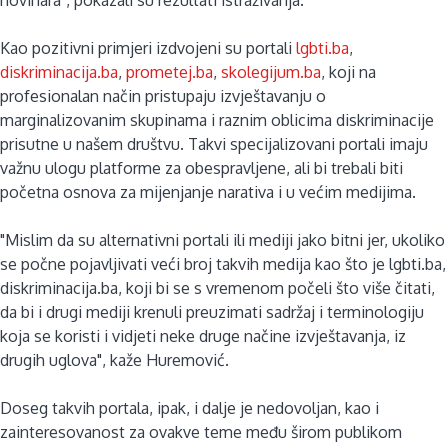
Kao pozitivni primjeri izdvojeni su portali
lgbti.ba
,
diskriminacija.ba
,
prometej.ba
,
skolegijum.ba
, koji na
profesionalan način pristupaju izvještavanju o
marginalizovanim skupinama i raznim oblicima diskriminacije
prisutne u našem društvu. Takvi specijalizovani portali imaju
važnu ulogu platforme za obespravljene, ali bi trebali biti
početna osnova za mijenjanje narativa i u većim medijima.
"Mislim da su alternativni portali ili mediji jako bitni jer, ukoliko
se počne pojavljivati veći broj takvih medija kao što je lgbti.ba,
diskriminacija.ba, koji bi se s vremenom počeli što više čitati,
da bi i drugi mediji krenuli preuzimati sadržaj i terminologiju
koja se koristi i vidjeti neke druge načine izvještavanja, iz
drugih uglova", kaže Huremović.
Doseg takvih portala, ipak, i dalje je nedovoljan, kao i
zainteresovanost za ovakve teme među širom publikom