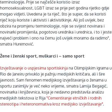
terminologije. Prije se najčešće koristio izraz
homoseksualnost, LGBT izraz se prije pet godina rijetko gdje
mogao vidjeti. Uvedena je ta riječ, što je super, da se koristi
riječ koju koriste i aktivisti i aktivistkinje. Ali još uvijek, bez
obzira na promjenu terminologije, nije se svijest novinara i
novinarki promijenila, pogotovo urednika i urednica, i to i jeste
najveći problem i ono na čemu još uvijek moramo da radimo",
smatra Huremović.
Žene i ženski sport, muškarci i – samo sport
Izvještavanje o uspjesima sportiskinja
na Olimpijskim igrama u
Rio de Janeiru privuklo je pažnju medijskih kritičara, ali i šire
javnosti. Sam fenomen medijskog izvještavanja o ženama u
sportu zanimljiv je već neko vrijeme, smatra Lamija Begagić,
novinarka i književnica, koja je nedavno predstavila analizu
medijskih tekstova iz Rija
"Cementiranje etničkih i rodnih
stereotipa i heteronormativa kroz medijsko izvještavanje"
.