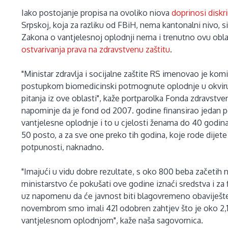
Iako postojanje propisa na ovoliko niova
doprinosi diskri
Srpskoj, koja za razliku od FBiH, nema kantonalni nivo, si
Zakona o vantjelesnoj oplodnji nema i trenutno ovu obla
ostvarivanja prava na zdravstvenu zaštitu
.
"Ministar zdravlja i socijalne zaštite RS imenovao je kom
postupkom biomedicinski potmognute oplodnje u okviru 
pitanja iz ove oblasti", kaže portparolka Fonda zdravstve
napominje da je fond od 2007. godine finansirao jedan po
vantjelesne oplodnje i to u cjelosti ženama do 40 godin
50 posto, a za sve one preko tih godina, koje rode dijete
potpunosti, naknadno.
"Imajući u vidu dobre rezultate, s oko 800 beba začetih 
ministarstvo će pokušati ove godine iznaći sredstva i za 
uz napomenu da će javnost biti blagovremeno obaviješte
novembrom smo imali 421 odobren zahtjev što je oko 2,1 m
vantjelesnom oplodnjom", kaže naša sagovornica.