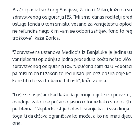
Bračni par iz Istočnog Sarajeva, Zorica i Milan, kažu da 
zdravstvenog osiguranja RS. "Mi smo danas roditelji pre
usluge fonda u tom smislu, vezano za vantjelesnu oplod
ne refundira nego čim vam se odobri zahtjev, fond to reg
troškove", kaže Zorica.
"Zdravstvena ustanova Medico's iz Banjaluke je jedina 
vantjelesnu oplodnju a jedna procedura košta nešto viš
zdravstvenog osiguranja RS. "Upućena sam da u Federacij
pa mislim da bi zakon to regulisao jer, bez obzira gdje ko
koristiti i tu svi trebamo biti isti", kaže Zorica.
"Loše se osjećam kad kažu da je moje dijete iz epruvete,
osuđuje, zato i ne pričamo javno o tome kako smo došli 
problema. "Neplodnost je bolest, stanje kao i sva druga 
toga ili da država ograničava ko može, a ko ne imati djecu
ona.