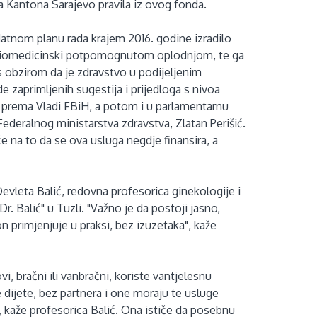
 Kantona Sarajevo pravila iz ovog fonda.
tnom planu rada krajem 2016. godine izradilo
i biomedicinski potpomognutom oplodnjom, te ga
 s obzirom da je zdravstvo u podijeljenim
zaprimljenih sugestija i prijedloga s nivoa
n prema Vladi FBiH, a potom i u parlamentarnu
ederalnog ministarstva zdravstva, Zlatan Perišić.
 na to da se ova usluga negdje finansira, a
Devleta Balić, redovna profesorica ginekologije i
. Balić" u Tuzli. "Važno je da postoji jasno,
n primjenjuje u praksi, bez izuzetaka", kaže
 bračni ili vanbračni, koriste vantjelesnu
 dijete, bez partnera i one moraju te usluge
, kaže profesorica Balić. Ona ističe da posebnu