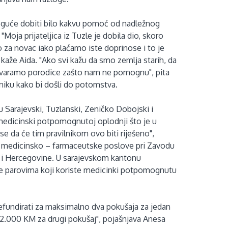
oguće dobiti bilo kakvu pomoć od nadležnog
ja prijateljica iz Tuzle je dobila dio, skoro
za novac iako plaćamo iste doprinose i to je
 kaže Aida. "Ako svi kažu da smo zemlja starih, da
stvaramo porodice zašto nam ne pomognu", pita
iniku kako bi došli do potomstva.
su Sarajevski, Tuzlanski, Zeničko Dobojski i
omedicinski potpomognutoj oplodnji što je u
e da će tim pravilnikom ovo biti riješeno",
a medicinsko – farmaceutske poslove pri Zavodu
e i Hercegovine. U sarajevskom kantonu
e parovima koji koriste medicinki potpomognutu
fundirati za maksimalno dva pokušaja za jedan
o 2.000 KM za drugi pokušaj", pojašnjava Anesa