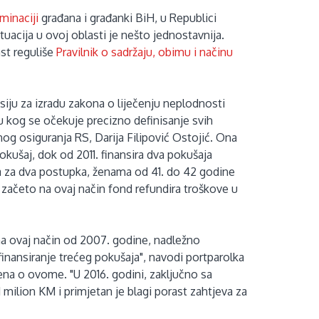
minaciji
građana i građanki BiH, u Republici
tuacija u ovoj oblasti je nešto jednostavnija.
st reguliše
Pravilnik o sadržaju, obimu i načinu
isiju za izradu zakona o liječenju neplodnosti
kog se očekuje precizno definisanje svih
nog osiguranja RS, Darija Filipović Ostojić. Ona
kušaj, dok od 2011. finansira dva pokušaja
a za dva postupka, ženama od 41. do 42 godine
 začeto na ovaj način fond refundira troškove u
na ovaj način od 2007. godine, nadležno
finansiranje trećeg pokušaja", navodi portparolka
na o ovome. "U 2016. godini, zaključno sa
ilion KM i primjetan je blagi porast zahtjeva za