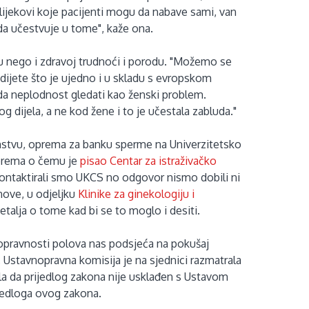
lijekovi koje pacijenti mogu da nabave sami, van
da učestvuje u tome", kaže ona.
 nego i zdravoj trudnoći i porodu. "Možemo se
o dijete što je ujedno i u skladu s evropskom
uda neplodnost gledati kao ženski problem.
 dijela, a ne kod žene i to je učestala zabluda."
transtvu, oprema za banku sperme na Univerzitetsko
 oprema o čemu je
pisao Centar za istraživačko
kontaktirali smo UKCS no odgovor nismo dobili ni
nove, u odjeljku
Klinike za ginekologiju i
talja o tome kad bi se to moglo i desiti.
nopravnosti polova nas podsjeća na pokušaj
 Ustavnopravna komisija je na sjednici razmatrala
ojila da prijedlog zakona nije usklađen s Ustavom
ijedloga ovog zakona.