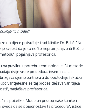
ukciju "Dr. Balić"
e do djece potvrđuje i rad klinike Dr. Balić. "Ne
je svijest da je to nešto nepromjenjivo ili Božije
 metodu", pojašnjava profesorica.
žnju na pravilnu upotrebu terminologije. "U metode
daju dvije vrste procedura: inseminacija i
ubrizgava sjeme partnera a do opolodnje faktički
od vantjelesne se taj proces dešava van tijela
osti", naglašava profesorica.
 već na početku. Moderan pristup naše klinike i
i svega da se pojednostavi ta procedura", ističe