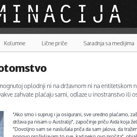
Kolumne
Lične priče
Saradnja sa medijima
potomstvo
ognutoj oplodnji ni na državnom ni na entitetskom nivo
kve zahvate plaćaju sami, odlaze u inostranstvo ili os
"Ako smo i suprug i ja osigurani, sve uredno plaćamo, z
država pa nisam u Australiji", započinje priču Aida koja že
"Dovoljno sam se naslušala priča da sam jalova, da traži
ponovo proživljavam to sve, kad neko ovo pročita", obja