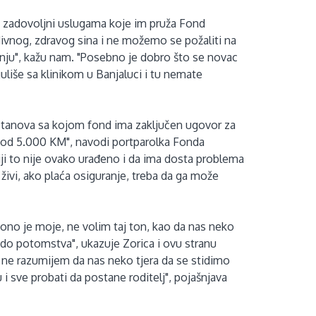
su zadovoljni uslugama koje im pruža Fond
divnog, zdravog sina i ne možemo se požaliti na
nju", kažu nam. "Posebno je dobro što se novac
uliše sa klinikom u Banjaluci i tu nemate
ustanova sa kojom fond ima zaključen ugovor za
e od 5.000 KM", navodi portparolka Fonda
i to nije ovako urađeno i da ima dosta problema
 živi, ako plaća osiguranje, treba da ga može
 ono je moje, ne volim taj ton, kao da nas neko
do potomstva", ukazuje Zorica i ovu stranu
i ne razumijem da nas neko tjera da se stidimo
 i sve probati da postane roditelj", pojašnjava