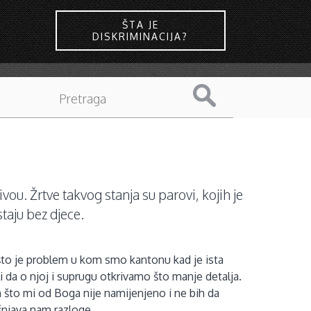
ŠTA JE
DISKRIMINACIJA?
u. Žrtve takvog stanja su parovi, kojih je
taju bez djece.
ašto je problem u kom smo kantonu kad je ista
li da o njoj i suprugu otkrivamo što manje detalja.
m što mi od Boga nije namijenjeno i ne bih da
šnjava nam razloge.