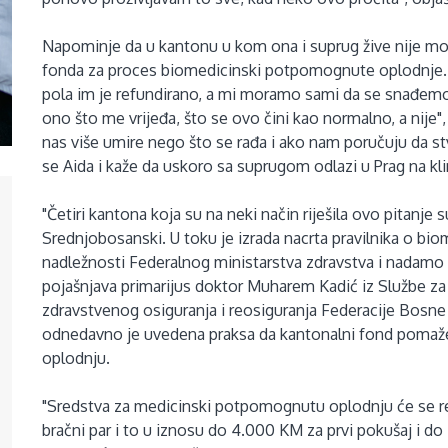
Napominje da u kantonu u kom ona i suprug žive nije m
fonda za proces biomedicinski potpomognute oplodnje. "Mo
pola im je refundirano, a mi moramo sami da se snađemo 
ono što me vrijeđa, što se ovo čini kao normalno, a nije",
nas više umire nego što se rađa i ako nam poručuju da 
se Aida i kaže da uskoro sa suprugom odlazi u Prag na kl
"Četiri kantona koja su na neki način riješila ovo pitanje 
Srednjobosanski. U toku je izrada nacrta pravilnika o bi
nadležnosti Federalnog ministarstva zdravstva i nadamo s
pojašnjava primarijus doktor Muharem Kadić iz Službe z
zdravstvenog osiguranja i reosiguranja Federacije Bosn
odnedavno je uvedena praksa da kantonalni fond pomaž
oplodnju.
"Sredstva za medicinski potpomognutu oplodnju će se re
bračni par i to u iznosu do 4.000 KM za prvi pokušaj i d