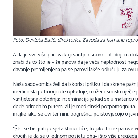
Foto: Devleta Balić, direktorica Zavoda za humanu reprod
A da je sve više parova koji vantjelesnom oplodnjom dolaz
znači da to što je više parova da je veća neplodnost nego 
davanje promijenjena pa se parovi lakše odlučuju za ovu
Naša sagovornica želi da iskoristi priliku i da skrene pa
medicinski potmognute oplodnje, u užem smislu riječi spa
vantjelesna oplodnja; inseminacija je kad se u matericu 
dođe prirodnim putem, ali je medicinski potpomognuta. K
majke iako se ovi termini, pogrešno, poistovjećuju u javn
"Što se brojnih posjeta klinici tiče, to jako brine parove
drugih je da se u jednom posjetu obavi što više pregleda 