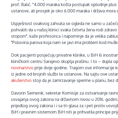
prof. Balić. "4.000 maraka košta postupak oplodnje plus 
ustanove, ali prosjek je oko 6.000 maraka i država mora 
Uspješnost ovakvog zahvata se ogleda ne samo u začeću
pohvaliti da u našoj klinici svaka četvrta žena rodi zdrav
stopom", kaže profesorica i napominje da je velika zabl
"Polovina parova koja nam se javi ima problem kod muškog
Dok pacijenti posjećuju privatne klinike, u BiH ili inos
kliničkom centru Sarajevo skuplja prašinu. I to – dupla
novinarstvo
prije dvije godine. Tragom ove informacije 
iz jedne od brojnih službi te ustanove. Na sajtu ove usta
akušerstvo
stoji da je zamrzavanje sperme u planu, bez de
Davorin Semenik, sekretar Komisije za ostvarivanje rav
usvajanja ovog zakona na državnom nivou u 2016. godini.
prijedlog ovog zakona i i sa tri glasa za i pet protiv usv
BiH i pravnim sistemom BiH niti je prihvatila principe pr