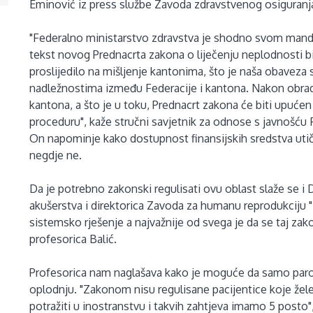
Eminović iz press službe Zavoda zdravstvenog osiguranja
"Federalno ministarstvo zdravstva je shodno svom manda
tekst novog Prednacrta zakona o liječenju neplodnost
proslijedilo na mišljenje kantonima, što je naša obaveza
nadležnostima između Federacije i kantona. Nakon obrade 
kantona, a što je u toku, Prednacrt zakona će biti upuće
proceduru", kaže stručni savjetnik za odnose s javnošću F
On napominje kako dostupnost finansijskih sredstva utiče
negdje ne.
Da je potrebno zakonski regulisati ovu oblast slaže se i 
akušerstva i direktorica Zavoda za humanu reprodukciju "Dr
sistemsko rješenje a najvažnije od svega je da se taj zako
profesorica Balić.
Profesorica nam naglašava kako je moguće da samo parovi,
oplodnju. "Zakonom nisu regulisane pacijentice koje žele
potražiti u inostranstvu i takvih zahtjeva imamo 5 posto"