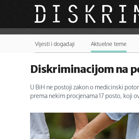
Skip to main content
Main menu
Vijesti i događaji
Aktuelne teme
Diskriminacijom na 
U BiH ne postoji zakon o medicinski potom
prema nekim procjenama 17 posto, koji ova