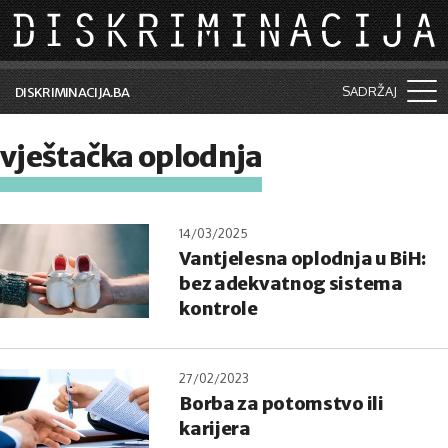
Skip to main content
SADRŽAJ
DISKRIMINACIJA.BA
Šta je diskriminacija?
vještačka oplodnja
Vijesti i događaji
Aktuelne teme
14/03/2025
Vantjelesna oplodnja u BiH:
Kolumne
bez adekvatnog sistema
Lične priče
kontrole
Saradnja sa medijima
27/02/2023
Pretraga
Borba za potomstvo ili
karijera