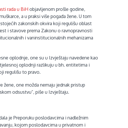
asti rada u BiH
objavljenom prošle godine,
a muškarce, a u praksi više pogađa žene. U tom
stojećih zakonskih okvira koji regulišu oblast
ijest i stavove prema Zakonu o ravnopravnosti
titucionalnih i vaninstitucionalnih mehanizama
lesne oplodnje, one su u Izvještaju navedene kao
jelesnoj oplodnji razlikuju u bh. entitetima i
ji regulišu to pravo.
 ove žene, one možda nemaju jednak pristup
jskom odsustvu”, piše u Izvještaju.
dala je Preporuku poslodavcima i nadležnim
ljavanju, kojom poslodavcima u privatnom i