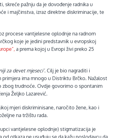
i, skreće pažnju da je dovođenje radnika u
će i majčinstva, izraz direktne diskriminacije, te
kroz procese vantjelesne oplodnje na radnom
 Brčkog koje je jedini predstavnik u evropskoj
Europe”,
a prema kojoj u Evropi živi preko 25
iji za devet mjeseci’
. Cilj je bio nagraditi i
lih primjera ima mnogo u Distriktu Brčko. Nažalost
avo zbog trudnoće. Ovdje govorimo o spontanim
enja Željko Lazarević.
koj mjeri diskriminisane, naročito žene, kao i
eljne na tržištu rada.
upci vantjelesne oplodnje) stigmatizacija je
a od otkaza ne usuđuju se da kažu poslodavcu da