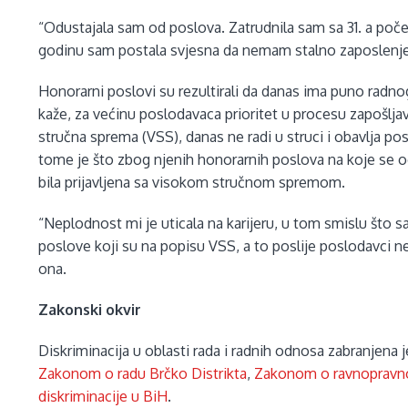
“Odustajala sam od poslova. Zatrudnila sam sa 31. a poče
godinu sam postala svjesna da nemam stalno zaposlenje
Honorarni poslovi su rezultirali da danas ima puno radnog
kaže, za većinu poslodavaca prioritet u procesu zapošlja
stručna sprema (VSS), danas ne radi u struci i obavlja p
tome je što zbog njenih honorarnih poslova na koje se o
bila prijavljena sa visokom stručnom spremom.
“Neplodnost mi je uticala na karijeru, u tom smislu što s
poslove koji su na popisu VSS, a to poslije poslodavci ne
ona.
Zakonski okvir
Diskriminacija u oblasti rada i radnih odnosa zabranjena 
Zakonom o radu Brčko Distrikta
,
Zakonom o ravnopravno
diskriminacije u BiH
.