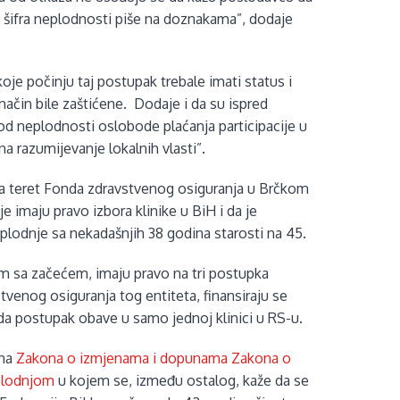
se šifra neplodnosti piše na doznakama”, dodaje
je počinju taj postupak trebale imati status i
način bile zaštićene. Dodaje i da su ispred
če od neplodnosti oslobode plaćanja participacije u
a razumijevanje lokalnih vlasti”.
e na teret Fonda zdravstvenog osiguranja u Brčkom
e imaju pravo izbora klinike u BiH i da je
lodnje sa nekadašnjih 38 godina starosti na 45.
lem sa začećem, imaju pravo na tri postupka
tvenog osiguranja tog entiteta, finansiraju se
da postupak obave u samo jednoj klinici u RS-u.
ena
Zakona o izmjenama i dopunama Zakona o
plodnjom
u kojem se, između ostalog, kaže da se