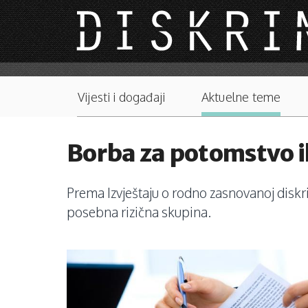
Skip to main content
Main menu
Vijesti i događaji
Aktuelne teme
Borba za potomstvo il
Prema Izvještaju o rodno zasnovanoj diskr
posebna rizična skupina.