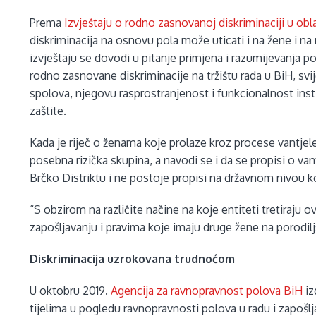
Prema
Izvještaju o rodno zasnovanoj diskriminaciji u obl
diskriminacija na osnovu pola može uticati i na žene i n
izvještaju se dovodi u pitanje primjena i razumijevanja po
rodno zasnovane diskriminacije na tržištu rada u BiH, sv
spolova, njegovu rasprostranjenost i funkcionalnost ins
zaštite.
Kada je riječ o ženama koje prolaze kroz procese vantje
posebna rizička skupina, a navodi se i da se propisi o vant
Brčko Distriktu i ne postoje propisi na državnom nivou ko
“S obzirom na različite načine na koje entiteti tretiraju
zapošljavanju i pravima koje imaju druge žene na porodil
Diskriminacija uzrokovana trudnoćom
U oktobru 2019.
Agencija za ravnopravnost polova BiH
iz
tijelima u pogledu ravnopravnosti polova u radu i zapoš