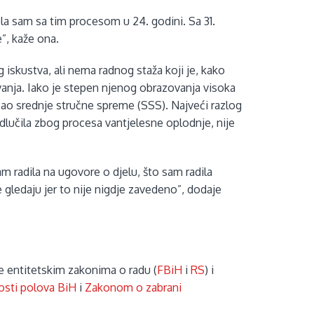
la sam sa tim procesom u 24. godini. Sa 31.
”, kaže ona.
 iskustva, ali nema radnog staža koji je, kako
vanja. Iako je stepen njenog obrazovanja visoka
osao srednje stručne spreme (SSS). Najveći razlog
dlučila zbog procesa vantjelesne oplodnje, nije
am radila na ugovore o djelu, što sam radila
 gledaju jer to nije nigdje zavedeno”, dodaje
je entitetskim zakonima o radu (
FBiH
i
RS
) i
sti polova BiH
i
Zakonom o zabrani