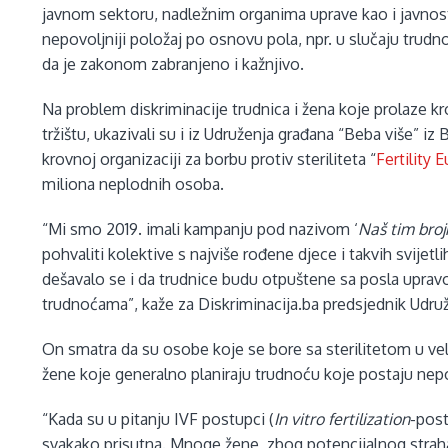
javnom sektoru, nadležnim organima uprave kao i javnost
nepovoljniji položaj po osnovu pola, npr. u slučaju trudno
da je zakonom zabranjeno i kažnjivo.
Na problem diskriminacije trudnica i žena koje prolaze 
tržištu, ukazivali su i iz Udruženja građana “Beba više” iz
krovnoj organizaciji za borbu protiv steriliteta “
Fertility 
miliona neplodnih osoba.
“Mi smo 2019. imali kampanju pod nazivom ‘
Naš tim brojn
pohvaliti kolektive s najviše rođene djece i takvih svijet
dešavalo se i da trudnice budu otpuštene sa posla upr
trudnoćama”, kaže za Diskriminacija.ba predsjednik Udruž
On smatra da su osobe koje se bore sa sterilitetom u veli
žene koje generalno planiraju trudnoću koje postaju nepož
“Kada su u pitanju IVF postupci (
In vitro fertilization
-post
svakako prisutna. Mnoge žene, zbog potencijalnog strah