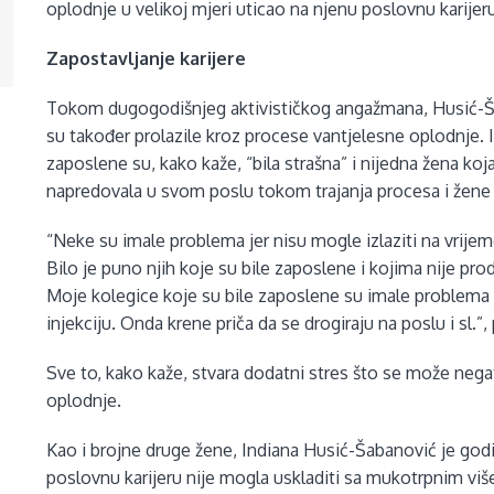
oplodnje u velikoj mjeri uticao na njenu poslovnu karijer
Zapostavljanje karijere
Tokom dugogodišnjeg aktivističkog angažmana, Husić-Ša
su također prolazile kroz procese vantjelesne oplodnje. I
zaposlene su, kako kaže, “bila strašna” i nijedna žena koj
napredovala u svom poslu tokom trajanja procesa i žene s
“Neke su imale problema jer nisu mogle izlaziti na vrije
Bilo je puno njih koje su bile zaposlene i kojima nije p
Moje kolegice koje su bile zaposlene su imale problema jer
injekciju. Onda krene priča da se drogiraju na poslu i sl.”
Sve to, kako kaže, stvara dodatni stres što se može neg
oplodnje.
Kao i brojne druge žene, Indiana Husić-Šabanović je go
poslovnu karijeru nije mogla uskladiti sa mukotrpnim v