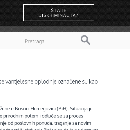
ŠTA JE
DISKRIMINACIJA?
cese vantjelesne oplodnje označene su kao
d žene u Bosni i Hercegovini (BiH). Situacija je
e prirodnim putem i odluče se za proces
nje od poslovnih ponuda, traganje za novim