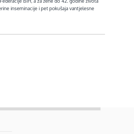
 Federacije BiH, a za žene do 42. godine života
terine inseminacije i pet pokušaja vantjelesne