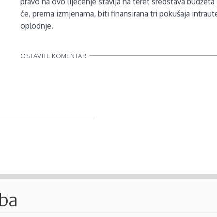
pravo na ovo liječenje stavlja na teret sredstava budžeta
će, prema izmjenama, biti finansirana tri pokušaja intrau
oplodnje.
OSTAVITE KOMENTAR
.ba