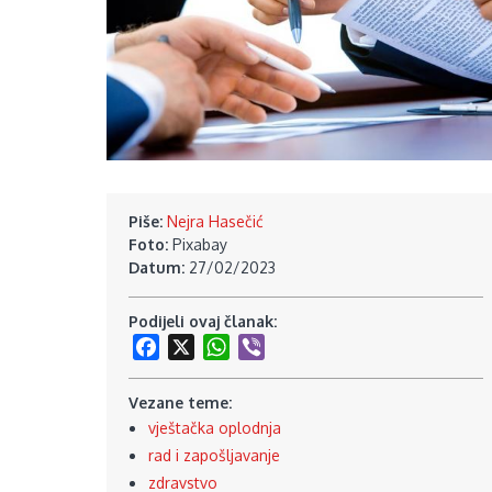
Piše:
Nejra Hasečić
Foto:
Pixabay
Datum:
27/02/2023
Podijeli ovaj članak:
Facebook
X
WhatsApp
Viber
Vezane teme:
vještačka oplodnja
rad i zapošljavanje
zdravstvo