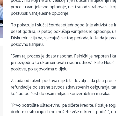
poslovima koji ne bi u velikoj mjeri uticali na liječenje n
procesu vantjelesne oplodnje, neki su od strahova sa k
postupak vantjelesne oplodnje.
To pokazuje i slučaj četrdesetjednogodišnje aktivistice I
deset godina, iz petog pokušaja vantjelesne oplodnje, usp
Diskriminacija.ba, sjećajući se tog perioda, kaže da je p
poslovnu karijeru.
“Sam taj proces je dosta naporan. Psihički je naporan i 
je nezgodno tu ukombinovati i radni odnos”, kaže Husić-Š
poslove, po ugovorima o djelu.
Zarada od takvih poslova nije bila dovoljna da plati proces
refundacije od strane zavoda zdravstvenih osiguranja, tada
koštao od šest do osam hiljada konvertibilnih maraka.
“Prvo potrošite ušteđevinu, pa dižete kredite. Poslije to
dođete u situaciju da ne možete više ni kredit podići”, d