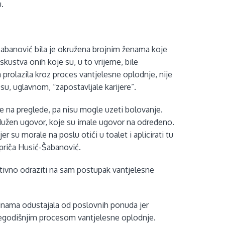
u.
banović bila je okružena brojnim ženama koje
skustva onih koje su, u to vrijeme, bile
a prolazila kroz proces vantjelesne oplodnje, nije
u, uglavnom, “zapostavljale karijere”.
me na preglede, pa nisu mogle uzeti bolovanje.
rodužen ugovor, koje su imale ugovor na određeno.
 su morale na poslu otići u toalet i aplicirati tu
, priča Husić-Šabanović.
ativno odraziti na sam postupak vantjelesne
dinama odustajala od poslovnih ponuda jer
išegodišnjim procesom vantjelesne oplodnje.