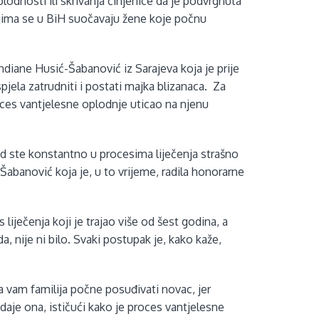
eplodnosti ili skrivanja činjenice da je podvrgnuta
ojima se u BiH suočavaju žene koje počnu
ndiane Husić-Šabanović iz Sarajeva koja je prije
jela zatrudniti i postati majka blizanaca. Za
roces vantjelesne oplodnje uticao na njenu
kad ste konstantno u procesima liječenja strašno
abanović koja je, u to vrijeme, radila honorarne
 liječenja koji je trajao više od šest godina, a
, nije ni bilo. Svaki postupak je, kako kaže,
ga vam familija počne posuđivati novac, jer
odaje ona, ističući kako je proces vantjelesne