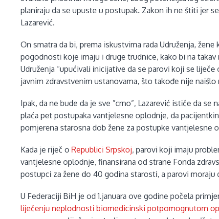
planiraju da se upuste u postupak. Zakon ih ne štiti jer 
Lazarević.
On smatra da bi, prema iskustvima rada Udruženja, žene ko
pogodnosti koje imaju i druge trudnice, kako bi na takav 
Udruženja “upućivali inicijative da se parovi koji se lije
javnim zdravstvenim ustanovama, što takođe nije naišlo n
Ipak, da ne bude da je sve “crno”, Lazarević ističe da s
plaća pet postupaka vantjelesne oplodnje, da pacijentkinj
pomjerena starosna dob žene za postupke vantjelesne op
Kada je riječ o
Republici Srpskoj
, parovi koji imaju prob
vantjelesne oplodnje, finansirana od strane Fonda zdravs
postupci za žene do 40 godina starosti, a parovi moraju 
U Federaciji BiH je od 1.januara ove godine počela primj
liječenju neplodnosti biomedicinski potpomognutom o