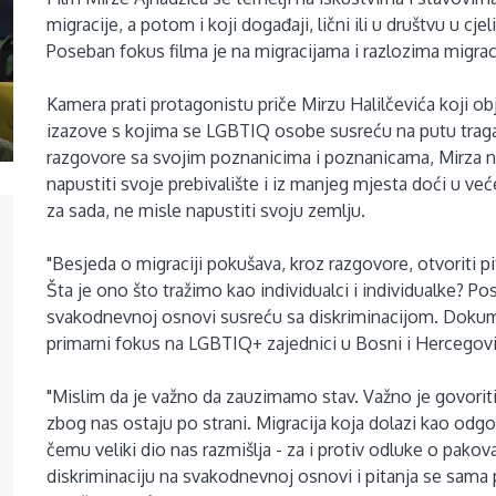
migracije, a potom i koji događaji, lični ili u društvu u cjel
Poseban fokus filma je na migracijama i razlozima migrac
Kamera prati protagonistu priče Mirzu Halilčevića koji ob
izazove s kojima se LGBTIQ osobe susreću na putu tragan
razgovore sa svojim poznanicima i poznanicama, Mirza n
napustiti svoje prebivalište i iz manjeg mjesta doći u veće
za sada, ne misle napustiti svoju zemlju.
"Besjeda o migraciji pokušava, kroz razgovore, otvoriti pi
Šta je ono što tražimo kao individualci i individualke? P
svakodnevnoj osnovi susreću sa diskriminacijom. Dokumen
primarni fokus na LGBTIQ+ zajednici u Bosni i Hercegovin
"Mislim da je važno da zauzimamo stav. Važno je govoriti
zbog nas ostaju po strani. Migracija koja dolazi kao odg
čemu veliki dio nas razmišlja - za i protiv odluke o pako
diskriminaciju na svakodnevnoj osnovi i pitanja se sama 