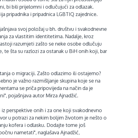
ini, bi bili prijelomni i odlučujući za odlazak.
ija pripadnika i pripadnica LGBTIQ zajednice.
jašnjava svoj položaj u bh. društvu i svakodnevne
ja za vlastitim identitetima. Nadalje, kroz
astoji razumjeti zašto se neke osobe odlučuju
, te šta su razlozi za ostanak u BiH onih koji, bar
tanja o migraciji. Zašto odlazimo ili ostajemo?
osebno je važno razmišljanje skupina koje se na
tarna se priča pripovijeda na način da je
i", pojašnjava autor Mirza Ajnadžić.
 iz perspektive onih i za one koji svakodnevno
ovor u potrazi za nekim boljim životom je nešto o
vanju kofera i odlasku. Dodajte tome još
počnu nametati", naglašava Ajnadžić,