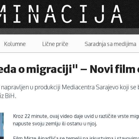
Kolumne
Lične priče
Saradnja sa medijima
 o migraciji" – Novi film 
m napravljen u produkciji Mediacentra Sarajevo koji se
iz BiH.
Kroz 22 minute, ovaj video daje uvid u različite vrste mig
napuste svoju zemlju ili ostanu u njoj.
Film Mirze Ajnadžića se temelji na iskustvima i stavovim