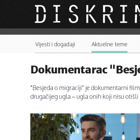
Skip to main content
Main menu
Vijesti i događaji
Aktuelne teme
Dokumentarac "Besjeda
"Besjeda o migraciji" je dokumentarni fil
drugačijeg ugla – ugla onih koji nisu otišli 