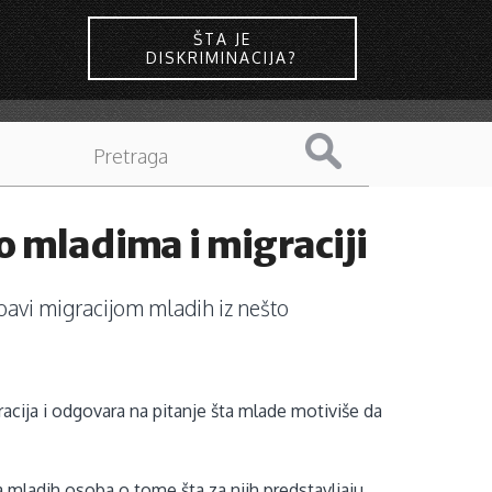
ŠTA JE
DISKRIMINACIJA?
o mladima i migraciji
 bavi migracijom mladih iz nešto
racija i odgovara na pitanje šta mlade motiviše da
a mladih osoba o tome šta za njih predstavljaju