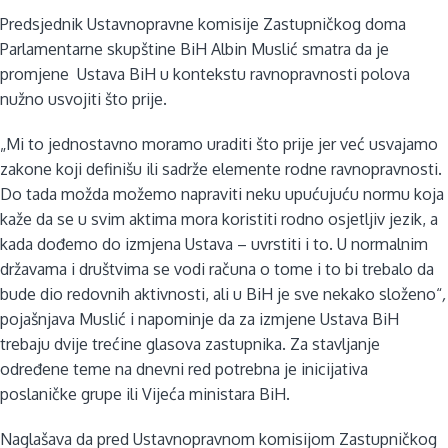
Predsjednik Ustavnopravne komisije Zastupničkog doma
Parlamentarne skupštine BiH Albin Muslić smatra da je
promjene Ustava BiH u kontekstu ravnopravnosti polova
nužno usvojiti što prije.
„Mi to jednostavno moramo uraditi što prije jer već usvajamo
zakone koji definišu ili sadrže elemente rodne ravnopravnosti.
Do tada možda možemo napraviti neku upućujuću normu koja
kaže da se u svim aktima mora koristiti rodno osjetljiv jezik, a
kada dođemo do izmjena Ustava – uvrstiti i to. U normalnim
državama i društvima se vodi računa o tome i to bi trebalo da
bude dio redovnih aktivnosti, ali u BiH je sve nekako složeno“
,
pojašnjava Muslić i napominje da za izmjene Ustava BiH
trebaju dvije trećine glasova zastupnika. Za stavljanje
određene teme na dnevni red potrebna je inicijativa
poslaničke grupe ili Vijeća ministara BiH.
Naglašava da pred Ustavnopravnom komisijom Zastupničkog