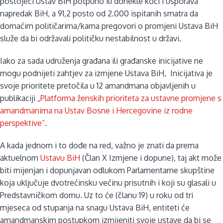
postojeći Ustav BiH potpuno ili donekle koči i usporava
napredak BiH, a 91,2 posto od 2.000 ispitanih smatra da
domaćim političarima/kama pregovori o promjeni Ustava BiH
služe da bi održavali političku nestabilnost u državi.
Iako za sada udruženja građana ili građanske inicijative ne
mogu podnijeti zahtjev za izmjene Ustava BiH, Inicijativa je
svoje prioritete pretočila u 12 amandmana objavljenih u
publikaciji
„Platforma ženskih prioriteta za ustavne promjene s
amandmanima na Ustav Bosne i Hercegovine iz rodne
perspektive“
.
A kada jednom i to dođe na red, važno je znati da prema
aktuelnom
Ustavu BiH
(Član X Izmjene i dopune), taj akt može
biti mijenjan i dopunjavan odlukom Parlamentarne skupštine
koja uključuje dvotrećinsku većinu prisutnih i koji su glasali u
Predstavničkom domu. Uz to će (članu 19) u roku od tri
mjeseca od stupanja na snagu Ustava BiH, entiteti će
amandmanskim postupkom izmijeniti svoje ustave da bi se