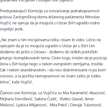
Predsjedavajući Komisije za ostvarivanje jednakopravnost
polova Zastupničkog doma državnog parlamenta Miroslav
Vujičić ne vjeruje da je moguće u Ustav BiH ugraditi rodno
osjetljiv jezik.
„Ne znam o tim inicijativama ništa, nisam ih vidio. Lično ne
vjerujem da je to moguće ugraditi u Ustav jer u BiH čim
dođemo do priče o Ustavu - dođemo do teških političkih
pitanja i komplikovanih tema. Osim toga, mislim da je pozicija
žena u BiH bolja nego u nekim evropskim zemljama, možda
čak i nekim skandinavskim, i da nisu diskriminisane ni po kom
osnovu, a ta jezička ravnopravnost ne znam zašto je toliko
bitna“, kaže Vujičić.
Članovi ove Komisije, uz Vujičića su Mia Karamehić-Abazović,
Rejhana Dervišević, Sabina Ćudić, Vlatko Glavaš, Amor
Mašović, Ljubica Miljanović, Mira Pekić i Denijal Tulumović.