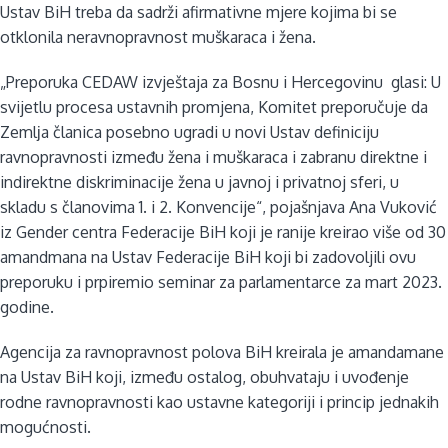
Ustav BiH treba da sadrži afirmativne mjere kojima bi se
otklonila neravnopravnost muškaraca i žena.
„Preporuka CEDAW izvještaja za Bosnu i Hercegovinu glasi: U
svijetlu procesa ustavnih promjena, Komitet preporučuje da
Zemlјa članica posebno ugradi u novi Ustav definiciju
ravnopravnosti između žena i muškaraca i zabranu direktne i
indirektne diskriminacije žena u javnoj i privatnoj sferi, u
skladu s članovima 1. i 2. Konvencije“, pojašnjava Ana Vuković
iz Gender centra Federacije BiH koji je ranije kreirao više od 30
amandmana na Ustav Federacije BiH koji bi zadovoljili ovu
preporuku i prpiremio seminar za parlamentarce za mart 2023.
godine.
Agencija za ravnopravnost polova BiH kreirala je amandamane
na Ustav BiH koji, između ostalog, obuhvataju i uvođenje
rodne ravnopravnosti kao ustavne kategoriji i princip jednakih
mogućnosti.