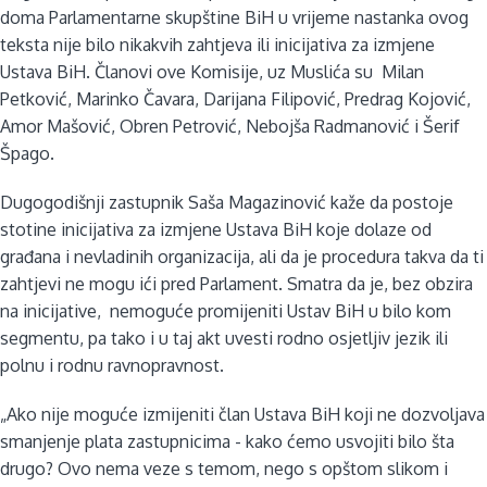
doma Parlamentarne skupštine BiH u vrijeme nastanka ovog
teksta nije bilo nikakvih zahtjeva ili inicijativa za izmjene
Ustava BiH. Članovi ove Komisije, uz Muslića su Milan
Petković, Marinko Čavara, Darijana Filipović, Predrag Kojović,
Amor Mašović, Obren Petrović, Nebojša Radmanović i Šerif
Špago.
Dugogodišnji zastupnik Saša Magazinović kaže da postoje
stotine inicijativa za izmjene Ustava BiH koje dolaze od
građana i nevladinih organizacija, ali da je procedura takva da ti
zahtjevi ne mogu ići pred Parlament. Smatra da je, bez obzira
na inicijative, nemoguće promijeniti Ustav BiH u bilo kom
segmentu, pa tako i u taj akt uvesti rodno osjetljiv jezik ili
polnu i rodnu ravnopravnost.
„Ako nije moguće izmijeniti član Ustava BiH koji ne dozvoljava
smanjenje plata zastupnicima - kako ćemo usvojiti bilo šta
drugo? Ovo nema veze s temom, nego s opštom slikom i