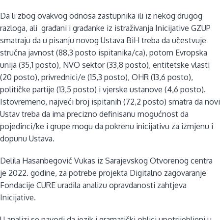
Da li zbog ovakvog odnosa zastupnika ili iz nekog drugog
razloga, ali građani i građanke iz istraživanja Inicijative GZUP
smatraju da u pisanju novog Ustava BiH treba da učestvuje
stručna javnost (88,3 posto ispitanika/ca), potom Evropska
unija (35,1 posto), NVO sektor (33,8 posto), entitetske vlasti
(20 posto), privrednici/e (15,3 posto), OHR (13,6 posto),
političke partije (13,5 posto) i vjerske ustanove (4,6 posto).
Istovremeno, najveći broj ispitanih (72,2 posto) smatra da novi
Ustav treba da ima precizno definisanu mogućnost da
pojedinci/ke i grupe mogu da pokrenu inicijativu za izmjenu i
dopunu Ustava.
Delila Hasanbegović Vukas iz Sarajevskog Otvorenog centra
je 2022. godine, za potrebe projekta Digitalno zagovaranje
Fondacije CURE uradila analizu opravdanosti zahtjeva
Inicijative.
U analizi se navodi da jezik i gramatički oblici upotrijebljeni u