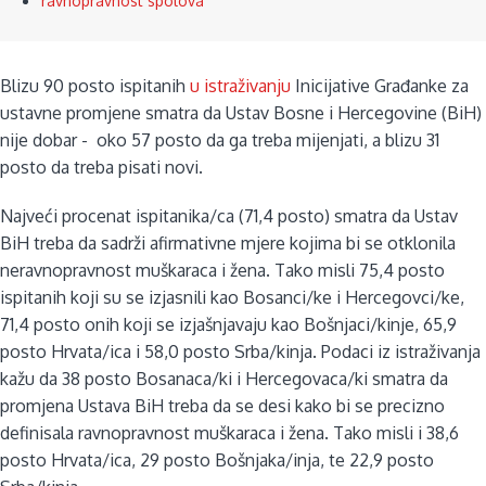
ravnopravnost spolova
Blizu 90 posto ispitanih
u istraživanju
Inicijative Građanke za
ustavne promjene smatra da Ustav Bosne i Hercegovine (BiH)
nije dobar - oko 57 posto da ga treba mijenjati, a blizu 31
posto da treba pisati novi.
Najveći procenat ispitanika/ca (71,4 posto) smatra da Ustav
BiH treba da sadrži afirmativne mjere kojima bi se otklonila
neravnopravnost muškaraca i žena. Tako misli 75,4 posto
ispitanih koji su se izjasnili kao Bosanci/ke i Hercegovci/ke,
71,4 posto onih koji se izjašnjavaju kao Bošnjaci/kinje, 65,9
posto Hrvata/ica i 58,0 posto Srba/kinja. Podaci iz istraživanja
kažu da 38 posto Bosanaca/ki i Hercegovaca/ki smatra da
promjena Ustava BiH treba da se desi kako bi se precizno
definisala ravnopravnost muškaraca i žena. Tako misli i 38,6
posto Hrvata/ica, 29 posto Bošnjaka/inja, te 22,9 posto