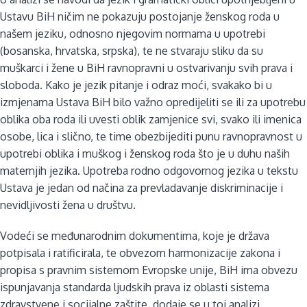
Ustavu BiH ničim ne pokazuju postojanje ženskog roda u
našem jeziku, odnosno njegovim normama u upotrebi
(bosanska, hrvatska, srpska), te ne stvaraju sliku da su
muškarci i žene u BiH ravnopravni u ostvarivanju svih prava i
sloboda. Kako je jezik pitanje i odraz moći, svakako bi u
izmjenama Ustava BiH bilo važno opredijeliti se ili za upotrebu
oblika oba roda ili uvesti oblik zamjenice svi, svako ili imenica
osobe, lica i slično, te time obezbijediti punu ravnopravnost u
upotrebi oblika i muškog i ženskog roda što je u duhu naših
maternjih jezika. Upotreba rodno odgovornog jezika u tekstu
Ustava je jedan od načina za prevladavanje diskriminacije i
nevidljivosti žena u društvu.
Vodeći se međunarodnim dokumentima, koje je država
potpisala i ratificirala, te obvezom harmonizacije zakona i
propisa s pravnim sistemom Evropske unije, BiH ima obvezu
ispunjavanja standarda ljudskih prava iz oblasti sistema
zdravstvene i socijalne zaštite, dodaje se u toj analizi.