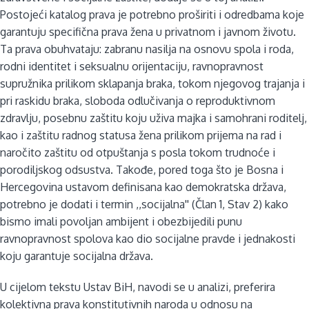
Postojeći katalog prava je potrebno proširiti i odredbama koje
garantuju specifična prava žena u privatnom i javnom životu.
Ta prava obuhvataju: zabranu nasilja na osnovu spola i roda,
rodni identitet i seksualnu orijentaciju, ravnopravnost
supružnika prilikom sklapanja braka, tokom njegovog trajanja i
pri raskidu braka, sloboda odlučivanja o reproduktivnom
zdravlju, posebnu zaštitu koju uživa majka i samohrani roditelj,
kao i zaštitu radnog statusa žena prilikom prijema na rad i
naročito zaštitu od otpuštanja s posla tokom trudnoće i
porodiljskog odsustva. Takođe, pored toga što je Bosna i
Hercegovina ustavom definisana kao demokratska država,
potrebno je dodati i termin ,,socijalna'' (Član 1, Stav 2) kako
bismo imali povoljan ambijent i obezbijedili punu
ravnopravnost spolova kao dio socijalne pravde i jednakosti
koju garantuje socijalna država.
U cijelom tekstu Ustav BiH, navodi se u analizi, preferira
kolektivna prava konstitutivnih naroda u odnosu na