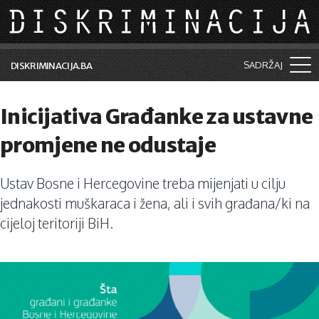
Skip to main content
SADRŽAJ
DISKRIMINACIJA.BA
Šta je diskriminacija?
Inicijativa Građanke za ustavne
Vijesti i događaji
promjene ne odustaje
Aktuelne teme
Ustav Bosne i Hercegovine treba mijenjati u cilju
Kolumne
jednakosti muškaraca i žena, ali i svih građana/ki na
Lične priče
cijeloj teritoriji BiH.
Saradnja sa medijima
Pretraga