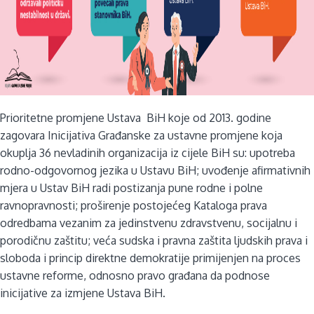
Prioritetne promjene Ustava BiH koje od 2013. godine
zagovara Inicijativa Građanske za ustavne promjene koja
okuplja 36 nevladinih organizacija iz cijele BiH su: upotreba
rodno-odgovornog jezika u Ustavu BiH; uvođenje afirmativnih
mjera u Ustav BiH radi postizanja pune rodne i polne
ravnopravnosti; proširenje postojećeg Kataloga prava
odredbama vezanim za jedinstvenu zdravstvenu, socijalnu i
porodičnu zaštitu; veća sudska i pravna zaštita ljudskih prava i
sloboda i princip direktne demokratije primijenjen na proces
ustavne reforme, odnosno pravo građana da podnose
inicijative za izmjene Ustava BiH.