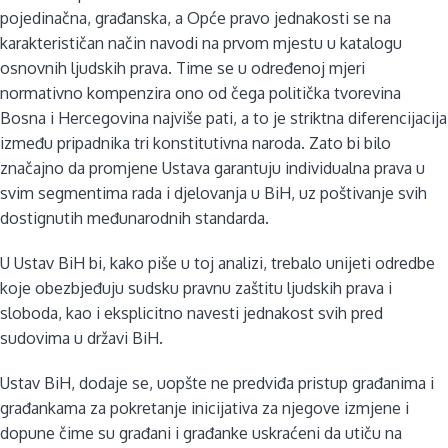
pojedinačna, građanska, a Opće pravo jednakosti se na
karakterističan način navodi na prvom mjestu u katalogu
osnovnih ljudskih prava. Time se u određenoj mjeri
normativno kompenzira ono od čega politička tvorevina
Bosna i Hercegovina najviše pati, a to je striktna diferencijacija
između pripadnika tri konstitutivna naroda. Zato bi bilo
značajno da promjene Ustava garantuju individualna prava u
svim segmentima rada i djelovanja u BiH, uz poštivanje svih
dostignutih međunarodnih standarda.
U Ustav BiH bi, kako piše u toj analizi, trebalo unijeti odredbe
koje obezbjeđuju sudsku pravnu zaštitu ljudskih prava i
sloboda, kao i eksplicitno navesti jednakost svih pred
sudovima u državi BiH.
Ustav BiH, dodaje se, uopšte ne predviđa pristup građanima i
građankama za pokretanje inicijativa za njegove izmjene i
dopune čime su građani i građanke uskraćeni da utiču na