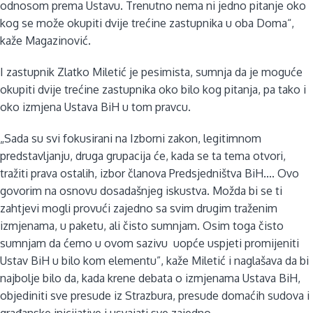
odnosom prema Ustavu. Trenutno nema ni jedno pitanje oko
kog se može okupiti dvije trećine zastupnika u oba Doma“,
kaže Magazinović.
I zastupnik Zlatko Miletić je pesimista, sumnja da je moguće
okupiti dvije trećine zastupnika oko bilo kog pitanja, pa tako i
oko izmjena Ustava BiH u tom pravcu.
„Sada su svi fokusirani na Izborni zakon, legitimnom
predstavljanju, druga grupacija će, kada se ta tema otvori,
tražiti prava ostalih, izbor članova Predsjedništva BiH.... Ovo
govorim na osnovu dosadašnjeg iskustva. Možda bi se ti
zahtjevi mogli provući zajedno sa svim drugim traženim
izmjenama, u paketu, ali čisto sumnjam. Osim toga čisto
sumnjam da ćemo u ovom sazivu uopće uspjeti promijeniti
Ustav BiH u bilo kom elementu”, kaže Miletić i naglašava da bi
najbolje bilo da, kada krene debata o izmjenama Ustava BiH,
objediniti sve presude iz Strazbura, presude domaćih sudova i
građanske inicijative i usvajati sve zajedno.