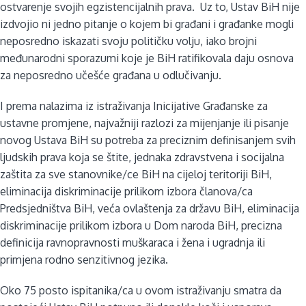
ostvarenje svojih egzistencijalnih prava. Uz to, Ustav BiH nije
izdvojio ni jedno pitanje o kojem bi građani i građanke mogli
neposredno iskazati svoju političku volju, iako brojni
međunarodni sporazumi koje je BiH ratifikovala daju osnova
za neposredno učešće građana u odlučivanju.
I prema nalazima iz istraživanja Inicijative Građanske za
ustavne promjene, najvažniji razlozi za mijenjanje ili pisanje
novog Ustava BiH su potreba za preciznim definisanjem svih
ljudskih prava koja se štite, jednaka zdravstvena i socijalna
zaštita za sve stanovnike/ce BiH na cijeloj teritoriji BiH,
eliminacija diskriminacije prilikom izbora članova/ca
Predsjedništva BiH, veća ovlaštenja za državu BiH, eliminacija
diskriminacije prilikom izbora u Dom naroda BiH, precizna
definicija ravnopravnosti muškaraca i žena i ugradnja ili
primjena rodno senzitivnog jezika.
Oko 75 posto ispitanika/ca u ovom istraživanju smatra da