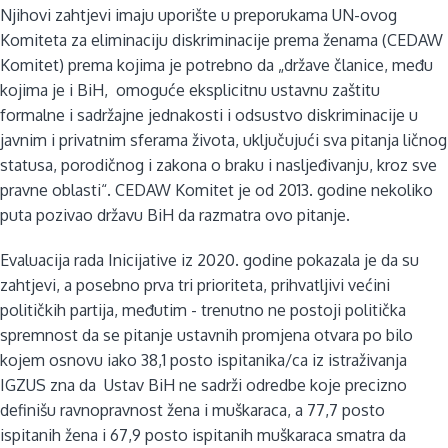
Njihovi zahtjevi imaju uporište u preporukama UN-ovog
Komiteta za eliminaciju diskriminacije prema ženama (CEDAW
Komitet) prema kojima je potrebno da „države članice, među
kojima je i BiH, omoguće eksplicitnu ustavnu zaštitu
formalne i sadržajne jednakosti i odsustvo diskriminacije u
javnim i privatnim sferama života, uključujući sva pitanja ličnog
statusa, porodičnog i zakona o braku i nasljeđivanju, kroz sve
pravne oblasti“. CEDAW Komitet je od 2013. godine nekoliko
puta pozivao državu BiH da razmatra ovo pitanje.
Evaluacija rada Inicijative iz 2020. godine pokazala je da su
zahtjevi, a posebno prva tri prioriteta, prihvatljivi većini
političkih partija, međutim - trenutno ne postoji politička
spremnost da se pitanje ustavnih promjena otvara po bilo
kojem osnovu iako 38,1 posto ispitanika/ca iz istraživanja
IGZUS zna da Ustav BiH ne sadrži odredbe koje precizno
definišu ravnopravnost žena i muškaraca, a 77,7 posto
ispitanih žena i 67,9 posto ispitanih muškaraca smatra da